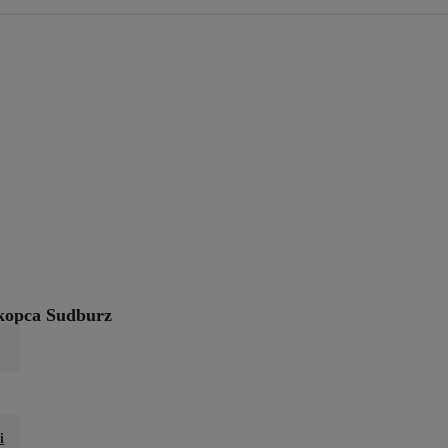
 kopca Sudburz
i