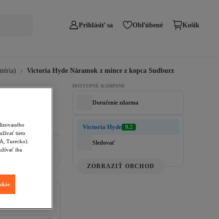
Prihlásiť sa
Obľúbené
Košík
téria)
Victoria Hyde Náramok z mince z kopca Sudburz
z
DOSTUPNÉ KAMPANE
Doručenie zdarma
alizovaného
Victoria Hyde
9.2
žívať tieto
SA, Turecko).
Sledovať
užívať iba
ZOBRAZIŤ OBCHOD
okie