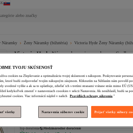
SK
ategórie alebo značky
y Náramky
Ženy Náramky (bižutéria)
Victoria Hyde Ženy Náramky (bižu
Victoria Hyde
Náramok z mince z kopca Sudbur
Zatiaľ žiadne recenzie.
OBME TVOJU SKÚSENOSŤ
29,
95
€
žíva cookies na Zlepšovanie a optimalizáciu tvojej skúsenosti s nákupom. Poskytovanie person
(vrátane DPH)
lám, ktoré budú zodpovedať tvojím nákupným záujmom. Kliknutím na Súhlasím nám povolíš pou
ely uvedené vyššie a ak sa to uplatňuje, zdieľať ich s tretími stranami vrátane strán mimo EÚ (U
ôžeš kedykoľvek zmeniť v nastaveniach coookies v sekcii Nastavenia. Ak nesúhlasíš, budú sa po
Vypredané!
yhnutné cookies. Viac informácií nájdeš v našich
Pravidlách ochrany súkromia
."
uť všetky
Nastavenia súborov cookie
Prijať všetky súbory co
Doprava a doručenie zdarma
Odhadované doručenie:
Typ doručenia
Medzinárodné doručenie