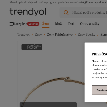
Moje kupóny
Pridaj sa do nášho programu pre influencerov
O nás
Pomoc a podpora
Hľadať podľa produktu, k
Ženy
Kategórie
Muži
Deti
Obuv a tašky
Novinka
Trendyol
Ženy
Ženy Príslušenstvo
Ženy Šperky
Žen
DORUČENIE
ZDARMA
PRISPÔS
"Trendyol pou
obsahu a rek
cookies na úč
Svoj súhlas m
technicky nev
Zamietn