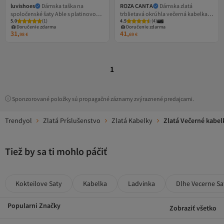
luvishoes
Dámska taška na
ROZA CANTA
Dámska zlatá
spoločenské šaty Able s platinovou
trblietavá okrúhla večerná kabelka
5.0
(
1
)
4.5
(
4
)
potlačou
Clutch Portfolio
Doručenie zdarma
Doručenie zdarma
31,
41,
98
€
69
€
1
Sponzorované položky sú propagačné záznamy zvýraznené predajcami.
Trendyol
Zlatá Príslušenstvo
Zlatá Kabelky
Zlatá Večerné kabel
Tiež by sa ti mohlo páčiť
Kokteilove Saty
Kabelka
Ladvinka
Dlhe Vecerne Sa
Popularni Značky
Zobraziť všetko