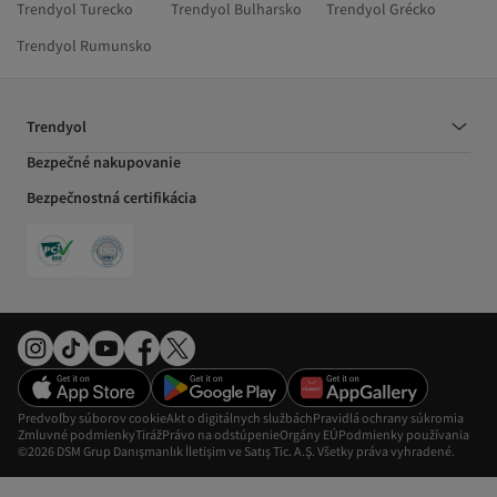
Trendyol Turecko
Trendyol Bulharsko
Trendyol Grécko
Trendyol Rumunsko
Trendyol
Bezpečné nakupovanie
Bezpečnostná certifikácia
Predvoľby súborov cookie
Akt o digitálnych službách
Pravidlá ochrany súkromia
Zmluvné podmienky
Tiráž
Právo na odstúpenie
Orgány EÚ
Podmienky používania
©2026 DSM Grup Danışmanlık İletişim ve Satış Tic. A.Ş. Všetky práva vyhradené.