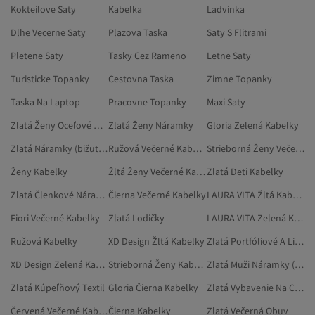
Kokteilove Saty
Kabelka
Ladvinka
Dlhe Vecerne Saty
Plazova Taska
Saty S Flitrami
Pletene Saty
Tasky Cez Rameno
Letne Saty
Turisticke Topanky
Cestovna Taska
Zimne Topanky
Taska Na Laptop
Pracovne Topanky
Maxi Saty
Zlatá Ženy Oceľové Náramky
Zlatá Ženy Náramky
Gloria Zelená Kabelky
Zlatá Náramky (bižutéria)
Ružová Večerné Kabelky
Strieborná Ženy Večerné Kabelky
Ženy Kabelky
Žltá Ženy Večerné Kabelky
Zlatá Deti Kabelky
Zlatá Členkové Náramky (bižutéria)
Čierna Večerné Kabelky
LAURA VITA Žltá Kabelky
Fiori Večerné Kabelky
Zlatá Lodičky
LAURA VITA Zelená Kabelky
Ružová Kabelky
XD Design Žltá Kabelky
Zlatá Portfóliové A Listové Kabelky
XD Design Zelená Kabelky
Strieborná Ženy Kabelky
Zlatá Muži Náramky (bižutéria)
Zlatá Kúpeľňový Textil
Gloria Čierna Kabelky
Zlatá Vybavenie Na Cvičenie
Červená Večerné Kabelky
Čierna Kabelky
Zlatá Večerná Obuv