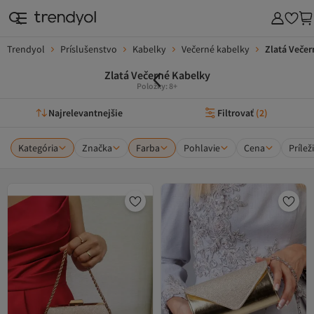
Trendyol
Príslušenstvo
Kabelky
Večerné kabelky
Zlatá Večer
Zlatá Večerné Kabelky
Položky: 8+
Najrelevantnejšie
Filtrovať
(
2
)
Kategória
Značka
Farba
Pohlavie
Cena
Prílež