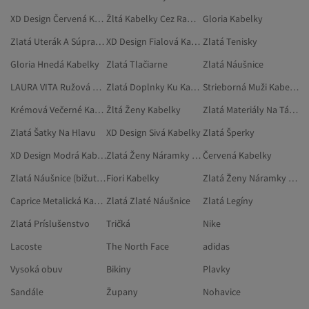
XD Design Červená Kabelky
Žltá Kabelky Cez Rameno
Gloria Kabelky
Zlatá Uterák A Súprava Uterákov
XD Design Fialová Kabelky
Zlatá Tenisky
Gloria Hnedá Kabelky
Zlatá Tlačiarne
Zlatá Náušnice
LAURA VITA Ružová Kabelky
Zlatá Doplnky Ku Kabelkám
Strieborná Muži Kabelky
Krémová Večerné Kabelky
Žltá Ženy Kabelky
Zlatá Materiály Na Táborenie
Zlatá Šatky Na Hlavu
XD Design Sivá Kabelky
Zlatá Šperky
XD Design Modrá Kabelky
Zlatá Ženy Náramky Na Členok
Červená Kabelky
Zlatá Náušnice (bižutéria)
Fiori Kabelky
Zlatá Ženy Náramky (bižutéria)
Caprice Metalická Kabelky
Zlatá Zlaté Náušnice
Zlatá Legíny
Zlatá Príslušenstvo
Tričká
Nike
Lacoste
The North Face
adidas
Vysoká obuv
Bikiny
Plavky
Sandále
Župany
Nohavice