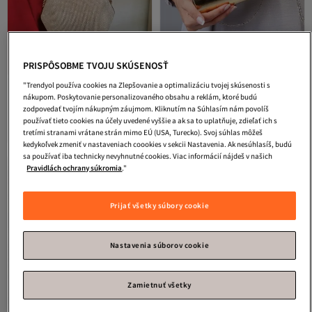
PRISPÔSOBME TVOJU SKÚSENOSŤ
4. najpredávanejšie
"Trendyol používa cookies na Zlepšovanie a optimalizáciu tvojej skúsenosti s
NAZART
Dámska večerná taška cez
efnanstore
Zlatá večerná kabelka
nákupom. Poskytovanie personalizovaného obsahu a reklám, ktoré budú
rameno Bigtaş so zlatým leskom a
zodpovedať tvojím nákupným záujmom. Kliknutím na Súhlasím nám povolíš
5.0
(
6
)
4.4
(
167
)
retiazkovým popruhom na svadbu a
používať tieto cookies na účely uvedené vyššie a ak sa to uplatňuje, zdieľať ich s
Doručenie zdarma
Doručenie zdarma
zásnuby
47,
23,
tretími stranami vrátane strán mimo EÚ (USA, Turecko). Svoj súhlas môžeš
22
€
19
€
kedykoľvek zmeniť v nastaveniach coookies v sekcii Nastavenia. Ak nesúhlasíš, budú
sa používať iba technicky nevyhnutné cookies. Viac informácií nájdeš v našich
Pravidlách ochrany súkromia
."
Prijať všetky súbory cookie
Nastavenia súborov cookie
Zamietnuť všetky