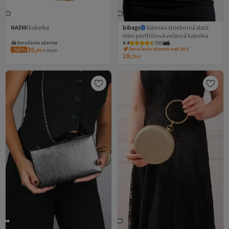
NAEMI
kabelka
bibags
Dámska strieborná zlatá
mini portfóliová večerná kabelka
Doručenie zdarma
4.4
(
56
)
39,
-56%
Doručenie zdarma nad 20 €
99
€
89,95
19,
79
€