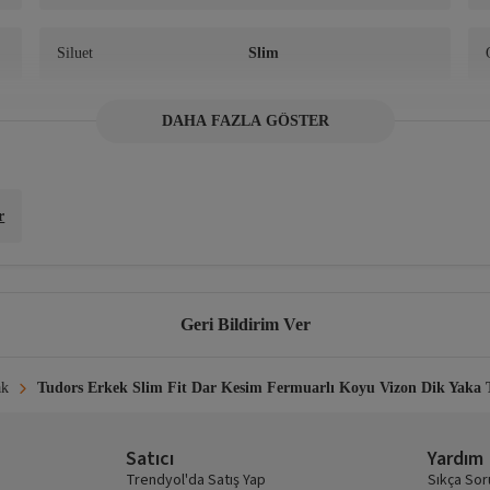
Siluet
Slim
DAHA FAZLA GÖSTER
Dokuma Tipi
Örgü
Kemer/Kuşak Durumu
Kemersiz
r
Geri Bildirim Ver
nerilmez • Kurutucu kullanımı önerilmez • Tersten ve düşük ısı ile ütü önerilir •
ak
Tudors Erkek Slim Fit Dar Kesim Fermuarlı Koyu Vizon Dik Yaka 
Satıcı
Yardım
Trendyol'da Satış Yap
Sıkça Sor