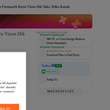
m Fermuarlı Koyu Vizon Dik Yaka Triko Kazak
u Vizon Dik 
ÜRÜNÜN KAMPANYALARI
Sepette Uygulanacak
500 TL ve Üzeri Kargo Bedava
(Satıcı Karşılar)
Sepette Uygulanacak
Trendyol Plus’a Özel
Trendyol Plus'a Özel Fiyat
Tudors
9.4
Takip Et
sa AB dışındaki
lar" altındaki
MAĞAZAYA GİT
er vasıtasıyla
BUL ET