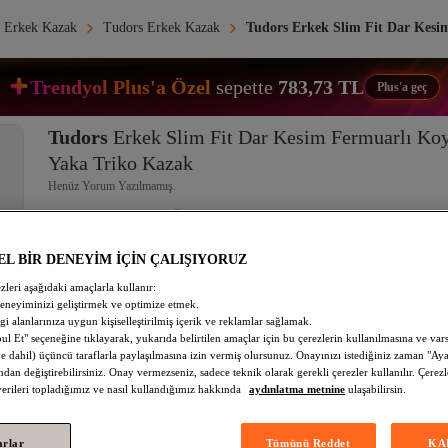
Erkek Kazak
Tudors Erkek Kazak
Tudors Erkek Slim Fit Dar Kesi
Trendyol Plus'a Özel
sepette
783,73 TL
Plus'a geç
Tudors
Erkek Slim Fit Dar Kesim Fermuarlı Koy
Yaka Triko Kazak
Henüz Yorum Yazılmamış.
Trendyol Plus'a Özel
783,73 TL
Sepette
EL BİR DENEYİM İÇİN ÇALIŞIYORUZ
1.424,97 TL
zleri aşağıdaki amaçlarla kullanır:
deneyiminizi geliştirmek ve optimize etmek.
Çok Al Az Öde
lgi alanlarınıza uygun kişiselleştirilmiş içerik ve reklamlar sağlamak.
 Et" seçeneğine tıklayarak, yukarıda belirtilen amaçlar için bu çerezlerin kullanılmasına ve var
%10 indirim
 dahil) üçüncü taraflarla paylaşılmasına izin vermiş olursunuz. Onayınızı istediğiniz zaman "Ayar
1
x
1.424,97 TL
2
x
1.282,47 TL
2.564,95 TL
ndan değiştirebilirsiniz. Onay vermezseniz, sadece teknik olarak gerekli çerezler kullanılır. Çerezl
 verileri topladığımız ve nasıl kullandığımız hakkında
aydınlatma metnine
ulaşabilirsin.
Beden
:
L
S
M
L
XL
2XL
arlar
Tümünü Reddet
KA