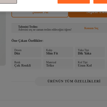
Şimdi Al
Sepete Ekl
Tahmini Teslim:
Konum Seç
Adresini seç ne zaman teslim edileceğini öğren!
Sepete Eklen
Öne Çıkan Özellikler:
Desen
Kalıp
Yaka Tipi
Düz
Slim Fit
Dik Yaka
Renk
Materyal
Kol Tipi
Çok Renkli
Triko
Uzun Kol
ÜRÜNÜN TÜM ÖZELLİKLERİ