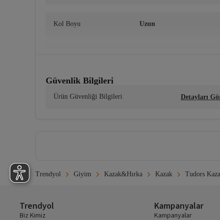
Kol Boyu
Uzun
Boy
Standart
Güvenlik Bilgileri
Parça Sayısı
1
Ürün Güvenliği Bilgileri
Detayları Gö
Kutu Durumu
Kutu yok
Yıkama Talimatları
• 30 Derecede makinede yıkanabilir • Beyazlatıcı kullanımı ö
kontrol ediniz.
Trendyol
Giyim
Kazak&Hırka
Kazak
Tudors Kaz
Trendyol
Kampanyalar
Biz Kimiz
Kampanyalar