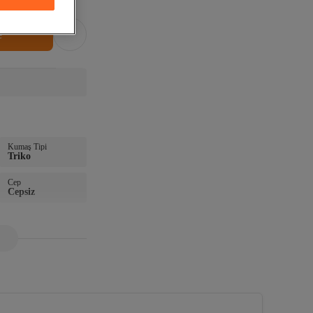
e
di
Kumaş Tipi
Triko
Cep
Cepsiz