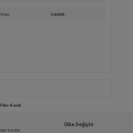
Ortam
Günlük
Sürdürülebilirlik Detayı
Hayır
Menşei
TR
 Detaylı bakım talimatları için lütfen ürün etiketini 
Triko Kazak
Ülke Değiştir
ulan Sorular