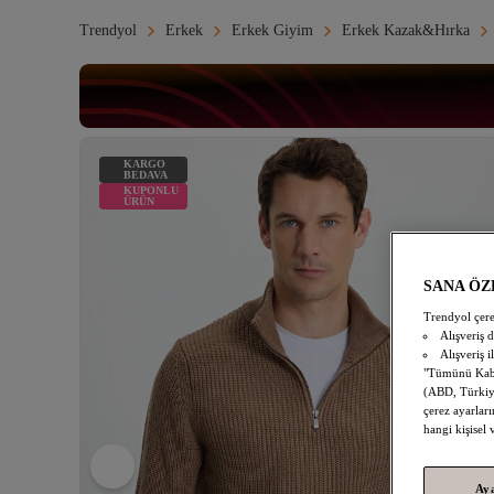
Trendyol
Erkek
Erkek Giyim
Erkek Kazak&Hırka
KARGO
BEDAVA
KUPONLU
ÜRÜN
SANA ÖZ
Trendyol çere
Alışveriş 
Alışveriş i
"Tümünü Kabul
(ABD, Türkiye
çerez ayarları
hangi kişisel
Ay