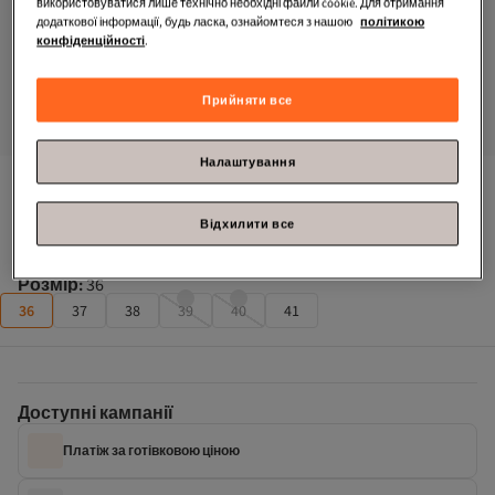
використовуватися лише технічно необхідні файли cookie. Для отримання
додаткової інформації, будь ласка, ознайомтеся з нашою
політикою
конфіденційності
.
Прийняти все
Налаштування
Capone Outfitters
Лофери Calypso жіночі LNP
Відхилити все
Останні одиниці: 3!
Розмір
:
36
36
37
38
39
40
41
Доступні кампанії
Платіж за готівковою ціною