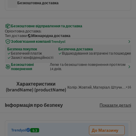
Безкоштовна доставка
Безкоштовне відправлення та доставка
Орієнтовна доставка:
Тип доставки
Міжнародна доставка
Зобов’язання компанії Trendyol
Безпека покупок
Безпечна доставка
Безпечний платіж
Відшкодування за втрачені та пошкоджені 
Захист конфіденційності
Безкоштовні
Легке та безкоштовне повернення протягом
повернення
14 днів.
Характеристики
+
16
Колір
:
Жовтий
,
Матеріал
:
Штучна шкіра
,
{brandName} {productName}
Інформація про безпеку
Показати деталі
Trendyol
До Магазину
9.3