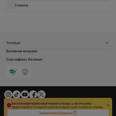
Стежити
Trendyol
Безпечні покупки
Сертифікат безпеки
Ексклюзивні пропозиції чекають на вас у застосунку!
Завантажуйте та зареєструйтеся зараз, щоб отримати знижки.
Параметри файлів cookie
Політика конфіденційності
Положення та Умови
Завантажити Додаток
Відбиток
Право відмови
Органи влади ЄС
Умови використання