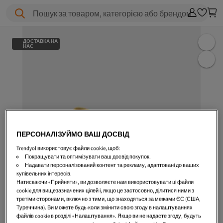
Пошук за товаром, категорією або брендом
ДОСТАВКА НА
НАС
ПЕРСОНАЛІЗУЙМО ВАШ ДОСВІД
Trendyol використовує файли cookie, щоб:
Покращувати та оптимізувати ваш досвід покупок.
Надавати персоналізований контент та рекламу, адаптовані до ваших
купівельних інтересів.
Натискаючи «Прийняти», ви дозволяєте нам використовувати ці файли
cookie для вищезазначених цілей і, якщо це застосовно, ділитися ними з
третіми сторонами, включно з тими, що знаходяться за межами ЄС (США,
Туреччина). Ви можете будь-коли змінити свою згоду в налаштуваннях
файлів cookie в розділі «Налаштування». Якщо ви не надасте згоду, будуть