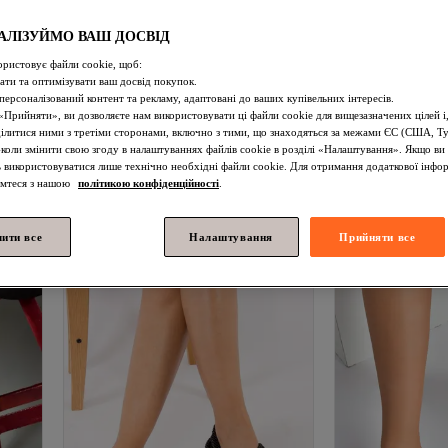
АЛІЗУЙМО ВАШ ДОСВІД
ористовує файли cookie, щоб:
ти та оптимізувати ваш досвід покупок.
персоналізований контент та рекламу, адаптовані до ваших купівельних інтересів.
Прийняти», ви дозволяєте нам використовувати ці файли cookie для вищезазначених цілей і
 на
Fox Shoes
U342962709 Чорні
Fox Shoes
Чорн
ділитися ними з третіми сторонами, включно з тими, що знаходяться за межами ЄС (США, Т
жіночі босоніжки з аксесуарами зі
підборах 992211
Найдешевше за 30 
коли змінити свою згоду в налаштуваннях файлів cookie в розділі «Налаштування». Якщо ви 
4.5
(
2
)
4.3
(
6
)
штучних квітів
Безкоштовна доставка
Безкоштовна до
ь використовуватися лише технічно необхідні файли cookie. Для отримання додаткової інфор
2 603,
3 048,
81
UAH
Найдешевше за 30 
25
UAH
омтеся з нашою
політикою конфіденційності
.
лити все
Налаштування
Прийняти все