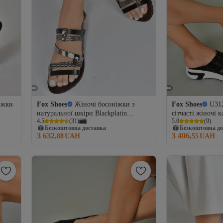
іжки
Fox Shoes
Жіночі босоніжки з
Fox Shoes
U31
натуральної шкіри Blackplatin
сітчасті жіночі к
4.5
(
31
)
5.0
(
9
)
K374680103
Безкоштовна доставка
Безкоштовна до
3 632,
3 406,
88
UAH
55
UAH