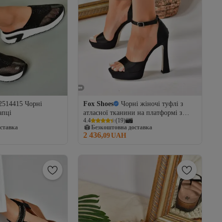
2514415 Чорні
Fox Shoes
Чорні жіночі туфлі з
апці
атласної тканини на платформі з
4.4
(
19
)
товстими підборами K404580104
ставка
Безкоштовна доставка
2 436,
09
UAH