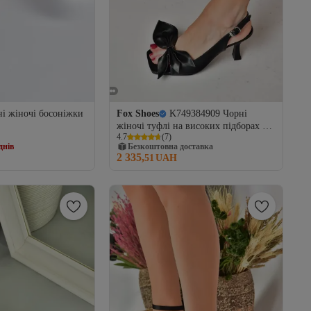
і жіночі босоніжки
Fox Shoes
K749384909 Чорні
жіночі туфлі на високих підборах зі
днів
4.7
(
7
)
стрічкою
ставка
Безкоштовна доставка
2 335,
днів
51
UAH