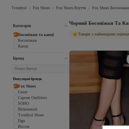
Trendyol
Fox Shoes
Fox Shoes Взуття
Fox Shoes Босоніжки
Чорний Босоніжки Та Ка
Категорія
Товари з найвищими оцінка
Босоніжки та капці
Босоніжки
Капці
Бренд
Популярні бренди
Fox Shoes
Gezer
Capone Outfitters
SOHO
Birkenstock
Trendyol Shoes
Dgn
Riccon