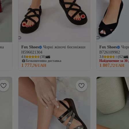
 на
Fox Shoes
Чорні жіночі босоніжки
Fox Shoes
Чорн
H596021304
B726109902
Найдешевше за 30 
4.6
(
38
)
3.6
(
62
)
Безкоштовна доставка
Безкоштовна до
1 777,
1 807,
76
UAH
Найдешевше за 30 
72
UAH