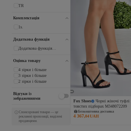
Kiko Kids
TR
Kinetix
KİNG PAOLO
Комплектація
KOTAN
1s.
LAL SHOES & BAGS
lal shoes bags
Додаткова функція
layki
LC Waikiki
Додаткова функція
LEFTIES
недоступна
LETOON
Оцінка товару
Liger
Limeo
4 зірки і більше
Lion
3 зірки і більше
Louis Cardy
2 зірки і більше
Love Moschino
Luis Figo
Відгуки із
зображеннями
Lumberjack
Fox Shoes
Чорні жіночі туфлі
Madamra
товстих підборах M348072209
MAGIC SHOES
Безкоштовна доставка
Спонсоровані товари — це
4 367,
Mamito Ayakkabı
04
UAH
рекламні пропозиції, виділені
продавцями.
Mammamia
MANGO