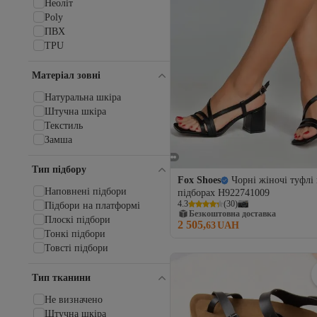
Неоліт
Erkan Saçmacı
Poly
Esem
ПВХ
Eva Longoria
TPU
Fast Step
Fila
Матеріал зовні
Fogs
Freemax
Натуральна шкіра
GC
Штучна шкіра
Getcho
Текстиль
GIONA
Замша
Giydim Gidiyor
Glocal
Тип підбору
Gökçe Shoes
Fox Shoes
Чорні жіночі туфлі
Наповнені підбори
Gökhan Talay
підборах H922741009
4.3
(
30
)
Підбори на платформі
GÖNDERİ(R)
Безкоштовна доставка
Плоскі підбори
Gondol
2 505,
63
UAH
Тонкі підбори
Grendha
Товсті підбори
Guess
Guja
Тип тканини
Hammer Jack
Hotiç
Не визначено
hummel
Штучна шкіра