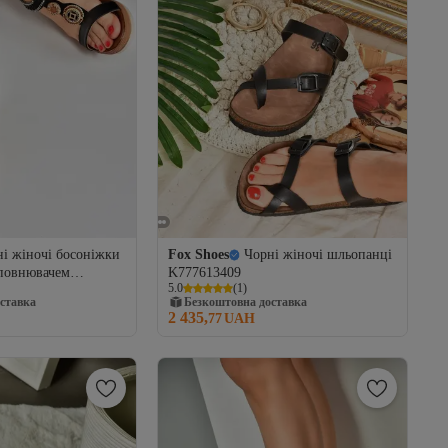
і жіночі босоніжки
Fox Shoes
Чорні жіночі шльопанці
аповнювачем
K777613409
5.0
(
1
)
ставка
Безкоштовна доставка
2 435,
77
UAH