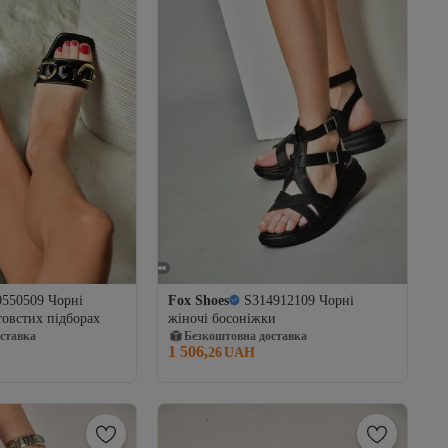
0550509 Чорні
Fox Shoes
S314912109 Чорні
товстих підборах
жіночі босоніжки
ставка
Безкоштовна доставка
1 506,
26
UAH