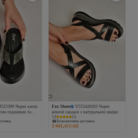
3525309 Чорні капці
Fox Shoes
Y555420203 Чорні
стою підошвою та
жіночі сандалі з натуральної шкіри
5.0
(
1
)
ями між пальцями
ставка
Безкоштовна доставка
5 041,
16
UAH