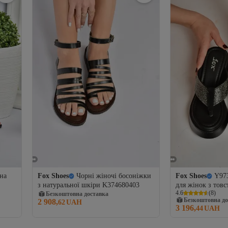
 на
Fox Shoes
Чорні жіночі босоніжки
Fox Shoes
Y97
з натуральної шкіри K374680403
для жінок з тов
4.6
(
8
)
Безкоштовна доставка
чорними камінц
Безкоштовна до
2 908,
62
UAH
3 196,
44
UAH