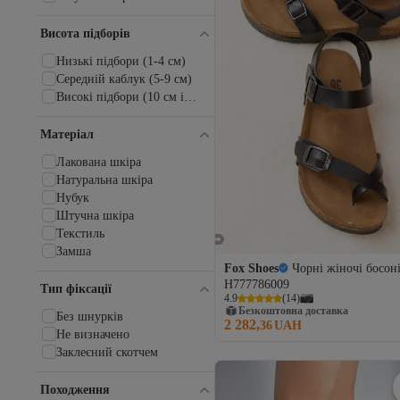
Hush Puppies
I Love Shoes
Висота підборів
IGOR
İlvi
Низькі підбори (1-4 см)
İmerShoes
Середній каблук (5-9 см)
İnci
Високі підбори (10 см і
inizio
вище)
İNZE AYAKKABI
Матеріал
İpanema
Лакована шкіра
İpek
Натуральна шкіра
Jack & Jones
Нубук
Jack Wolfskin
Штучна шкіра
John May
Текстиль
Joma
Замша
Jump
Fox Shoes
Чорні жіночі босон
JustBow
H777786009
Тип фіксації
Kangaroos
4.9
(
14
)
KAPTAN JUNIOR
Безкоштовна доставка
Без шнуркiв
2 282,
36
UAH
Karl Lagerfeld
Не визначено
KAŞGAR
Заклеєний скотчем
Keen
Khayt
Походження
Kiddo