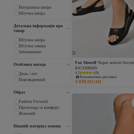
CMP
Cochines
Натуральна шкіра
Columbia
Штучна шкіра
Converse
CZ London
Детальна інформація про
Daxtors
товар
Deery
Штучна шкіра
DeeZee
Штучна замша
Defacto
Заблоковано.
Dericlub
Derimod
Fox Shoes
Чорні жіночі босон
Особлива нагода
Deripabuc
K674300609
Desa
4.2
(
9
)
День / ніч
Безкоштовна доставка
Dilimler Ayakkabı
Повсякденний
3 039,
59
UAH
Dkny
Dockers
Образ
Dogo
Fashion Forward
Dr Martens
Прохолода та комфорт
DR SABO
Жіночий
Ducavelli
DUXAL SHOES
Dynafit
Нижній матеріал основи
Ellesse