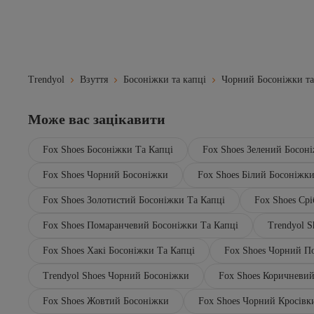
MANGO Baby
MANGO Kids
MANGO Man
Manijero
Marjin
MaskButik
Trendyol
Взуття
Босоніжки та капці
Чорний Босоніжки та
McDark
Merrell
Може вас зацікавити
meyra'nın ayakkabıları
Mio Gusto
Moda Değirmeni
Fox Shoes Босоніжки Та Капці
Fox Shoes Зелений Босон
Moda Frato
Moda Kadıköy
Fox Shoes Чорний Босоніжки
Fox Shoes Білий Босоніжки
MODAADAM
Fox Shoes Золотистий Босоніжки Та Капці
Fox Shoes Ср
Modabuymus
Moon Boot
Fox Shoes Помаранчевий Босоніжки Та Капці
Trendyol 
Moosefield
Moschino
Fox Shoes Хакі Босоніжки Та Капці
Fox Shoes Чорний П
Muggo
Mupa Shoes
Trendyol Shoes Чорний Босоніжки
Fox Shoes Коричневи
Muya
Napapijri
Fox Shoes Жовтий Босоніжки
Fox Shoes Чорний Кросівк