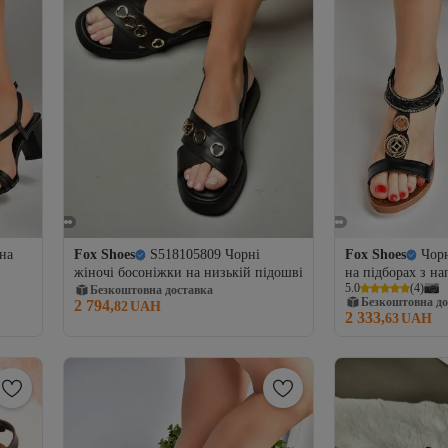
 на
Fox Shoes
S518105809 Чорні
Fox Shoes
Чорн
жіночі босоніжки на низькій підошві
на підборах з н
5.0
(
4
)
Безкоштовна доставка
M258313609
Безкоштовна до
2 794,
82
UAH
2 333,
63
UAH