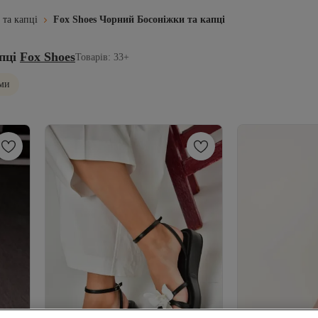
 та капці
Fox Shoes Чорний Босоніжки та капці
пці
Fox Shoes
Товарів: 33+
ми