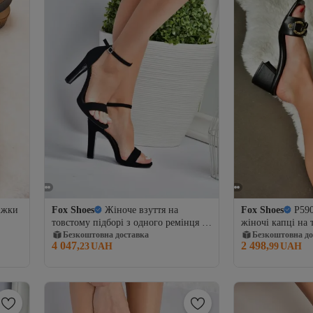
іжки
Fox Shoes
Жіноче взуття на
Fox Shoes
P59
товстому підборі з одного ремінця з
жіночі капці на 
нубуку чорного/чорного кольору
Безкоштовна доставка
Безкоштовна до
4 047,
2 498,
23
UAH
99
UAH
M348072301