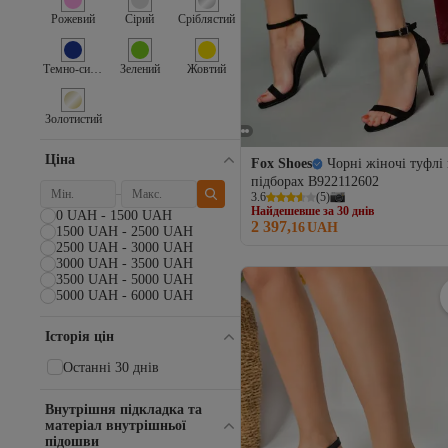
AYAKKABI PRENSİ
Рожевий
Сірий
Сріблястий
Aymood
Aytek
Baghera
Темно-синій
Зелений
Жовтий
Bayramoğlu
Benetton
Золотистий
bescobel
BESKAR
Ціна
Fox Shoes
Чорні жіночі туфлі
Beyond
підборах B922112602
BİG STAR
Найдешевше за 30 днів
3.6
(
5
)
Bigdart
Безкоштовна доставка
0 UAH - 1500 UAH
2 397,
Найдешевше за 30 днів
16
UAH
Boss
1500 UAH - 2500 UAH
2500 UAH - 3000 UAH
Brn Home
3000 UAH - 3500 UAH
Butigo
3500 UAH - 5000 UAH
BZ Moda
5000 UAH - 6000 UAH
CAMPER
Campus
Історія цін
Caprice
Останні 30 днів
Cavalli Class
Ceyo
Champion
Внутрішня підкладка та
матеріал внутрішньої
CHOPPER
підошви