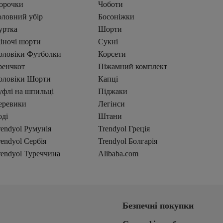
орочки
Чоботи
оловний убір
Босоніжки
уртка
Шорти
іночі шорти
Сукні
оловіки Футболки
Корсети
ренчкот
Піжамний комплект
оловіки Шорти
Капці
уфлі на шпильці
Піджаки
еревики
Легінси
оді
Штани
rendyol Румунія
Trendyol Греція
rendyol Сербія
Trendyol Болгарія
rendyol Туреччина
Alibaba.com
Безпечні покупки