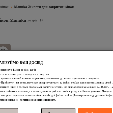
 жінок
Manuka Жилети для закритих жінок
інок
Manuka
Товарів: 1+
АЛІЗУЙМО ВАШ ДОСВІД
ористовує файли cookie, щоб:
ти та оптимізувати ваш досвід покупок.
персоналізований контент та рекламу, адаптовані до ваших купівельних інтересів.
Прийняти», ви дозволяєте нам використовувати ці файли cookie для вищезазначених цілей і
ділитися ними з третіми сторонами, включно з тими, що знаходяться за межами ЄС (США, Т
коли змінити свою згоду в налаштуваннях файлів cookie в розділі «Налаштування». Якщо ви 
ь використовуватися лише технічно необхідні файли cookie. Для отримання додаткової інфор
омтеся з нашою
політикою конфіденційності
.