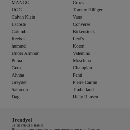
MANGO
Crocs
UGG
Tommy Hilfiger
Calvin Klein
Vans
Lacoste
Converse
Columbia
Birkenstock
Reebok
Levi's
hummel
Koton
Under Armour
Valentino
Puma
Moschino
Geox
Champion
Alvina
Penti
Greyder
Pierre Cardin
Salomon
Timberland
Dagi
Helly Hansen
Trendyol
Зв’язатися з нами
Відкликання товарів та попередження про безпеку