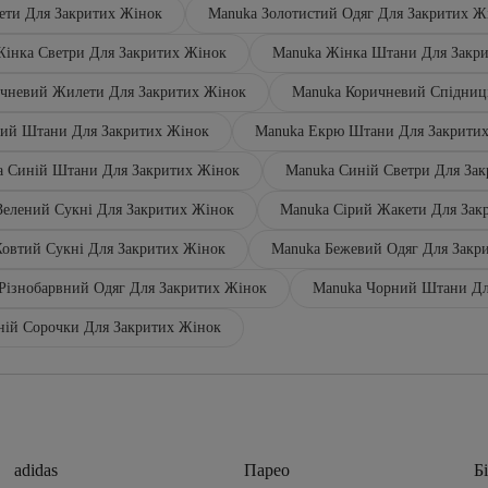
ети Для Закритих Жінок
Manuka Золотистий Одяг Для Закритих Ж
інка Светри Для Закритих Жінок
Manuka Жінка Штани Для Закр
чневий Жилети Для Закритих Жінок
Manuka Коричневий Спідниц
ний Штани Для Закритих Жінок
Manuka Екрю Штани Для Закрити
a Синій Штани Для Закритих Жінок
Manuka Синій Светри Для За
Зелений Сукні Для Закритих Жінок
Manuka Сірий Жакети Для Зак
овтий Сукні Для Закритих Жінок
Manuka Бежевий Одяг Для Закр
Різнобарвний Одяг Для Закритих Жінок
Manuka Чорний Штани Дл
ній Сорочки Для Закритих Жінок
adidas
Парео
Бі