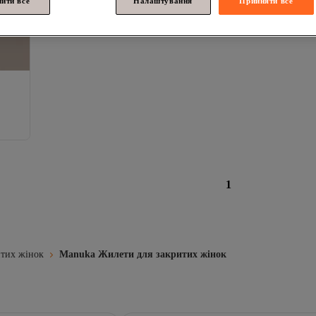
лити все
Налаштування
Прийняти все
1
итих жінок
Manuka Жилети для закритих жінок