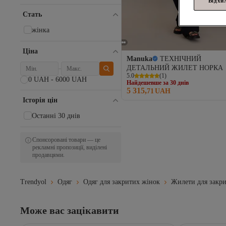
Відхи
Bigdart
TOFİSA
Стать
Touche Prive
жінка
Lamelif
benguen
Ціна
Melike Tatar
Manuka
ТЕХНІЧНИЙ
Rabia Şamlı
Найдешевше за 30 днів
ДЕТАЛЬНИЙ ЖИЛЕТ НОРКА
MODA
Безкоштовна доставка
5.0
(
1
)
0 UAH - 6000 UAH
Найдешевше за 30 днів
Defacto
5 315,
71
UAH
Історія цін
Останні 30 днів
Спонсоровані товари — це
рекламні пропозиції, виділені
продавцями.
Trendyol
Одяг
Одяг для закритих жінок
Жилети для закр
Може вас зацікавити