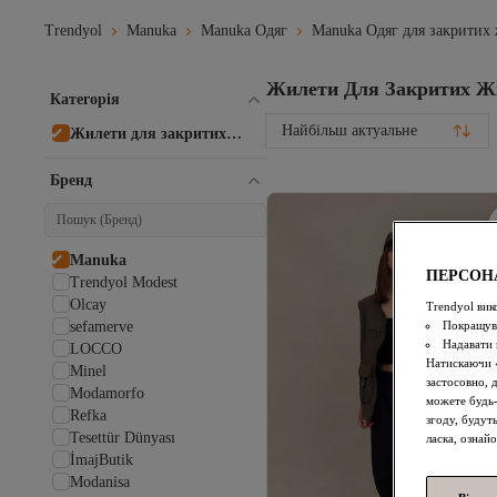
Trendyol
Manuka
Manuka Одяг
Manuka Одяг для закритих
Жилети Для Закритих Ж
Категорія
Найбільш актуальне
Жилети для закритих
жінок
Бренд
Manuka
ПЕРСОН
Trendyol Modest
Olcay
Trendyol вик
Покращува
sefamerve
Надавати 
LOCCO
Натискаючи «
Minel
застосовно, 
Modamorfo
можете будь-
Refka
згоду, будут
Tesettür Dünyası
ласка, ознай
İmajButik
Modanisa