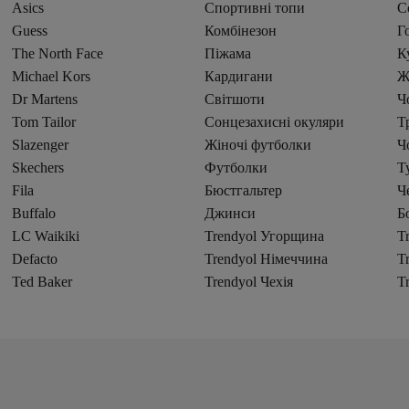
Asics
Спортивні топи
С
Guess
Комбінезон
Г
The North Face
Піжама
К
Michael Kors
Кардигани
Ж
Dr Martens
Світшоти
Ч
Tom Tailor
Сонцезахисні окуляри
Т
Slazenger
Жіночі футболки
Ч
Skechers
Футболки
Т
Fila
Бюстгальтер
Ч
Buffalo
Джинси
Б
LC Waikiki
Trendyol Угорщина
T
Defacto
Trendyol Німеччина
T
Ted Baker
Trendyol Чехія
T