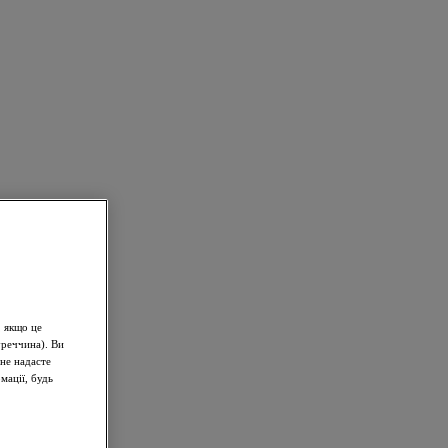
, якщо це
уреччина). Ви
не надасте
мації, будь