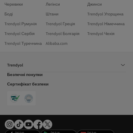
Черевики
Легінси
Джинси
Боді
Штани
Trendyol Угорщина
Trendyol Румунія
Trendyol Греція
Trendyol Німеччина
Trendyol Сербія
Trendyol Болгарія
Trendyol Чехія
Trendyol Туреччина
Alibaba.com
Trendyol
Безпечні покупки
Сертифікат безпеки