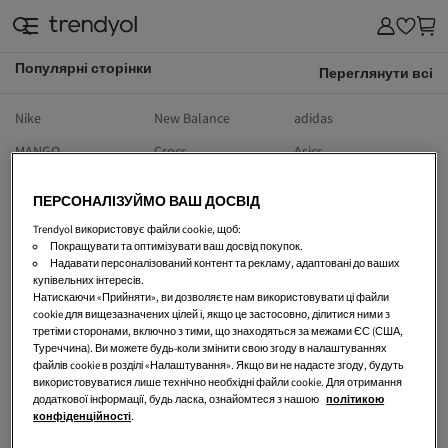
Популярні сторінки
Переглянути всі
Nike
New Balance
adidas
MANGO
Crocs
Asics
UGG
Tommy Hilfiger
Guess
ПЕРСОНАЛІЗУЙМО ВАШ ДОСВІД
Calvin Klein
Vans
The North Face
Trendyol використовує файли cookie, щоб:
Покращувати та оптимізувати ваш досвід покупок.
Lacoste
Converse
Michael Kors
Надавати персоналізований контент та рекламу, адаптовані до ваших
купівельних інтересів.
Columbia
Birkenstock
Dr Martens
Натискаючи «Прийняти», ви дозволяєте нам використовувати ці файли
cookie для вищезазначених цілей і, якщо це застосовно, ділитися ними з
Reebok
Levi's
Tom Tailor
третіми сторонами, включно з тими, що знаходяться за межами ЄС (США,
hummel
Koton
Slazenger
Туреччина). Ви можете будь-коли змінити свою згоду в налаштуваннях
файлів cookie в розділі «Налаштування». Якщо ви не надасте згоду, будуть
Under Armour
Valentino
Skechers
використовуватися лише технічно необхідні файли cookie. Для отримання
додаткової інформації, будь ласка, ознайомтеся з нашою
політикою
Puma
Moschino
Fila
конфіденційності
.