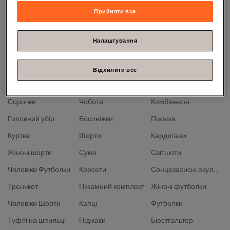
Geox
Champion
Buffalo
Прийняти все
Alvina
Penti
LC Waikiki
Greyder
Pierre Cardin
Defacto
Налаштування
Salomon
Timberland
Ted Baker
Dagi
Helly Hansen
Парео
Відхилити все
Бікіні
Сумка
Спортивні топи
Сорочки
Чоботи
Комбінезон
Головний убір
Босоніжки
Піжама
Куртка
Шорти
Кардигани
Жіночі шорти
Сукні
Світшоти
Чоловіки Футболки
Корсети
Сонцезахисні окуляри
Тренчкот
Піжамний комплект
Жіночі футболки
Чоловіки Шорти
Капці
Футболки
Туфлі на шпильці
Піджаки
Бюстгальтер