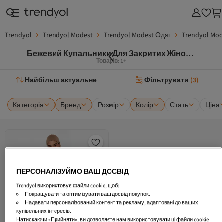
Trendyol
Trendyol Modest
Trendyol Modest Одяг
Trendyol Mod
Бежевий Купальники Для Закритих Жінок
Trendyol
Товарів: 1+
Найбільш актуальне
Фільтрувати
(
3
)
Категорія
Бренд
Розмір
Колір
Стать
Ціна
ПЕРСОНАЛІЗУЙМО ВАШ ДОСВІД
Trendyol використовує файли cookie, щоб:
Покращувати та оптимізувати ваш досвід покупок.
Надавати персоналізований контент та рекламу, адаптовані до ваших
купівельних інтересів.
Натискаючи «Прийняти», ви дозволяєте нам використовувати ці файли cookie