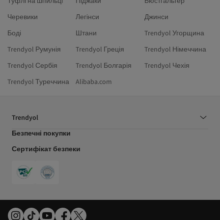
Туфлі на шпильці
Піджаки
Бюстгальтер
Черевики
Легінси
Джинси
Боді
Штани
Trendyol Угорщина
Trendyol Румунія
Trendyol Греція
Trendyol Німеччина
Trendyol Сербія
Trendyol Болгарія
Trendyol Чехія
Trendyol Туреччина
Alibaba.com
Trendyol
Безпечні покупки
Сертифікат безпеки