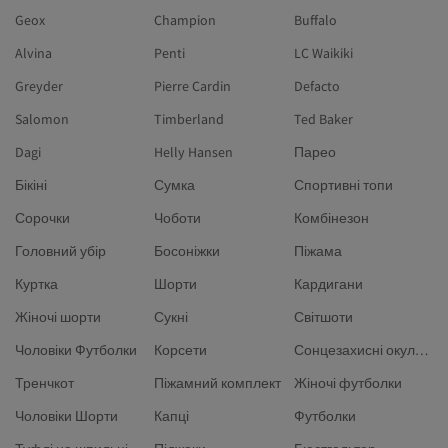
Geox
Champion
Buffalo
Alvina
Penti
LC Waikiki
Greyder
Pierre Cardin
Defacto
Salomon
Timberland
Ted Baker
Dagi
Helly Hansen
Парео
Бікіні
Сумка
Спортивні топи
Сорочки
Чоботи
Комбінезон
Головний убір
Босоніжки
Піжама
Куртка
Шорти
Кардигани
Жіночі шорти
Сукні
Світшоти
Чоловіки Футболки
Корсети
Сонцезахисні окуляри
Тренчкот
Піжамний комплект
Жіночі футболки
Чоловіки Шорти
Капці
Футболки