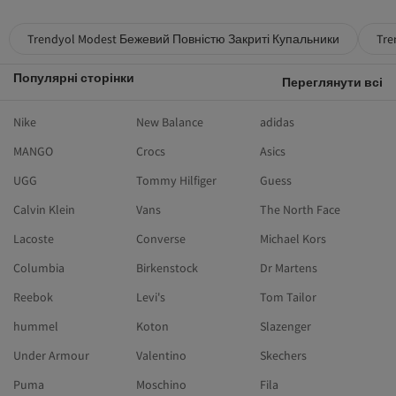
Trendyol Modest Бежевий Повністю Закриті Купальники
Tre
Популярні сторінки
Переглянути всі
Nike
New Balance
adidas
MANGO
Crocs
Asics
UGG
Tommy Hilfiger
Guess
Calvin Klein
Vans
The North Face
Lacoste
Converse
Michael Kors
Columbia
Birkenstock
Dr Martens
Reebok
Levi's
Tom Tailor
hummel
Koton
Slazenger
Under Armour
Valentino
Skechers
Puma
Moschino
Fila