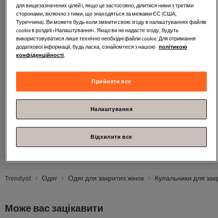
для вищезазначених цілей і, якщо це застосовно, ділитися ними з третіми
сторонами, включно з тими, що знаходяться за межами ЄС (США,
Туреччина). Ви можете будь-коли змінити свою згоду в налаштуваннях файлів
cookie в розділі «Налаштування». Якщо ви не надасте згоду, будуть
використовуватися лише технічно необхідні файли cookie. Для отримання
додаткової інформації, будь ласка, ознайомтеся з нашою
політикою
конфіденційності
.
Найчастіше переглядають #7
Trendyol Modest
Норка Норка
Детальний пляжний одяг
Найдешевше за 14 днів
4.4
Безкоштовна доставка
(
48
)
Прийняти все
Повністю закритий купальник з 4
Найдешевше за 14 днів
частин TCTSS24CF00001
1 929,
85
UAH
Налаштування
1
Відхилити все
Спонсоровані товари — це рекламні пропозиції, виділені продавцями.
Trendyol
Одяг
Одяг для закритих жінок
Купальники для зак
Може вас зацікавити