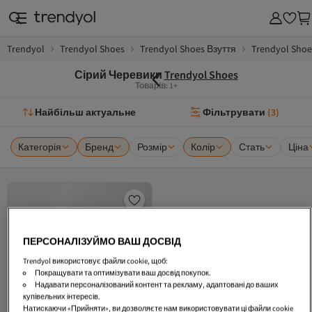
Trendyol
Trendyol Shoes
Trendyol Shoes Взуття
Trendyol Sho
Сірий Черевики
Trendyol Shoes
Товарів: 1+
Найбільш актуальне
Фільтрувати
(
3
)
Категорія
Бренд
Розмір
Колір
Стать
Ціна
ПЕРСОНАЛІЗУЙМО ВАШ ДОСВІД
Trendyol використовує файли cookie, щоб:
Покращувати та оптимізувати ваш досвід покупок.
Надавати персоналізований контент та рекламу, адаптовані до ваших
купівельних інтересів.
Натискаючи «Прийняти», ви дозволяєте нам використовувати ці файли cookie