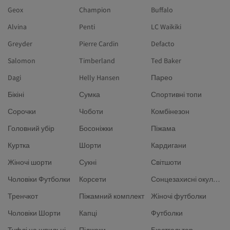
Geox
Champion
Buffalo
Alvina
Penti
LC Waikiki
Greyder
Pierre Cardin
Defacto
Salomon
Timberland
Ted Baker
Dagi
Helly Hansen
Парео
Бікіні
Сумка
Спортивні топи
Сорочки
Чоботи
Комбінезон
Головний убір
Босоніжки
Піжама
Куртка
Шорти
Кардигани
Жіночі шорти
Сукні
Світшоти
Чоловіки Футболки
Корсети
Сонцезахисні окуляри
Тренчкот
Піжамний комплект
Жіночі футболки
Чоловіки Шорти
Капці
Футболки