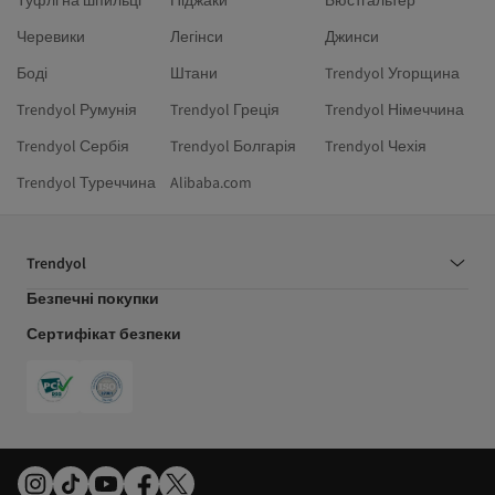
Туфлі на шпильці
Піджаки
Бюстгальтер
Черевики
Легінси
Джинси
Боді
Штани
Trendyol Угорщина
Trendyol Румунія
Trendyol Греція
Trendyol Німеччина
Trendyol Сербія
Trendyol Болгарія
Trendyol Чехія
Trendyol Туреччина
Alibaba.com
Trendyol
Безпечні покупки
Сертифікат безпеки