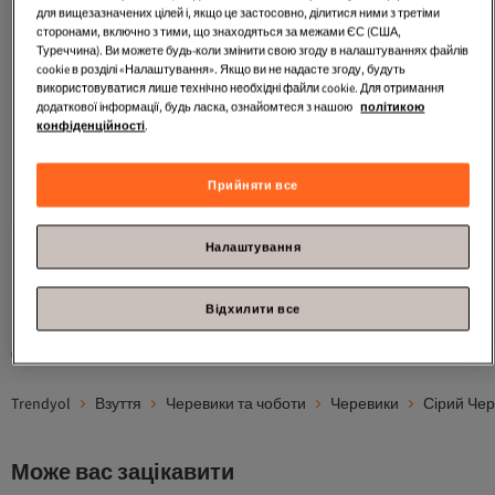
для вищезазначених цілей і, якщо це застосовно, ділитися ними з третіми
сторонами, включно з тими, що знаходяться за межами ЄС (США,
Туреччина). Ви можете будь-коли змінити свою згоду в налаштуваннях файлів
cookie в розділі «Налаштування». Якщо ви не надасте згоду, будуть
використовуватися лише технічно необхідні файли cookie. Для отримання
додаткової інформації, будь ласка, ознайомтеся з нашою
політикою
конфіденційності
.
Trendyol Shoes
Сірі жіночі
черевики з хутром всередині,
Найдешевше за 30 днів
4.2
Безкоштовна доставка
(
129
)
круглим носком, плоскою
Прийняти все
Найдешевше за 30 днів
платформою і каблуком
1 595,
97
UAH
TAKAW26BO00001
Налаштування
1
Відхилити все
Спонсоровані товари — це рекламні пропозиції, виділені продавцями.
Trendyol
Взуття
Черевики та чоботи
Черевики
Сірий Че
Може вас зацікавити