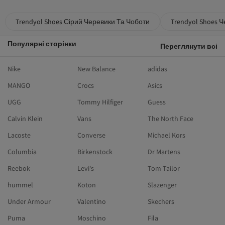
Trendyol Shoes Сірий Черевики Та Чоботи
Trendyol Shoes 
Популярні сторінки
Переглянути всі
Nike
New Balance
adidas
MANGO
Crocs
Asics
UGG
Tommy Hilfiger
Guess
Calvin Klein
Vans
The North Face
Lacoste
Converse
Michael Kors
Columbia
Birkenstock
Dr Martens
Reebok
Levi's
Tom Tailor
hummel
Koton
Slazenger
Under Armour
Valentino
Skechers
Puma
Moschino
Fila