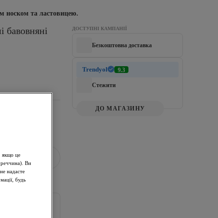
им носком та ластовицею.
і бавовняні 
ДОСТУПНІ КАМПАНІЇ
Безкоштовна доставка
Trendyol
9.3
Стежити
ДО МАГАЗИНУ
, якщо це
уреччина). Ви
не надасте
мації, будь