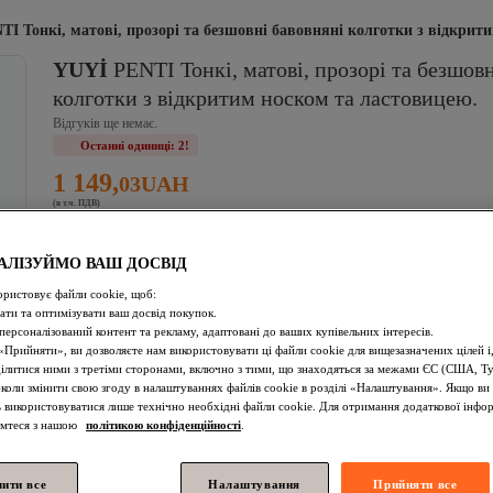
TI Тонкі, матові, прозорі та безшовні бавовняні колготки з відкрит
YUYİ
PENTI Тонкі, матові, прозорі та безшовн
колготки з відкритим носком та ластовицею.
Відгуків ще немає.
Останні одиниці: 2!
1 149,
03
UAH
(в т.ч. ПДВ)
Розмір
:
XL
АЛІЗУЙМО ВАШ ДОСВІД
M
L
XL
ористовує файли cookie, щоб:
ти та оптимізувати ваш досвід покупок.
персоналізований контент та рекламу, адаптовані до ваших купівельних інтересів.
Додати в кошик
Прийняти», ви дозволяєте нам використовувати ці файли cookie для вищезазначених цілей і
Останні одиниці: 2
ділитися ними з третіми сторонами, включно з тими, що знаходяться за межами ЄС (США, Т
коли змінити свою згоду в налаштуваннях файлів cookie в розділі «Налаштування». Якщо ви 
ь використовуватися лише технічно необхідні файли cookie. Для отримання додаткової інфор
омтеся з нашою
політикою конфіденційності
.
Додано до кошика
Безкоштовне відправлення та доставка
Орієнтовна доставка:
лити все
Налаштування
Прийняти все