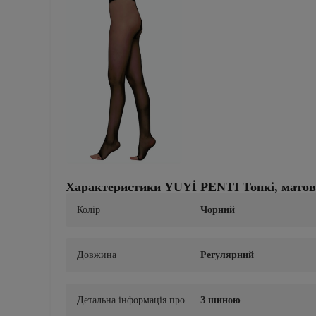
Характеристики YUYİ PENTI Тонкі, матові,
Колір
Чорний
Довжина
Регулярний
Детальна інформація про то
З шиною
вар