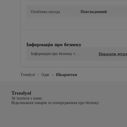
Особлива нагода
Повсякденний
Комплектація
1 шт.
Інформація про безпеку
Інформація про екологічніст
Так
ь
Інформація про безпеку тов
Показати детал
ару
Інструкції з прання
• Машинне прання при 30 ° • Використання відбілювачі
Trendyol
Одяг
Шкарпетки
температурах • Для отримання детальної інформації щод
Матеріальна складова
Trendyol
Зв’язатися з нами
80% Поліамід, 20% Еластан
Відкликання товарів та попередження про безпеку