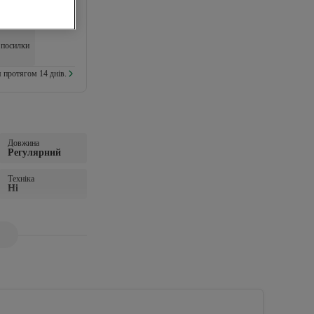
 посилки
 протягом 14 днів.
Довжина
Регулярний
Техніка
Ні