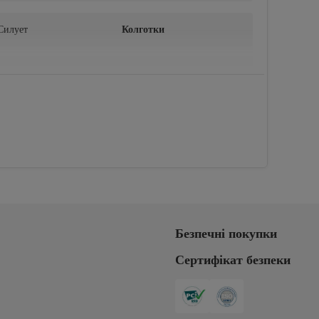
Силует
Колготки
Тип товару
Плоский
Прасувати зі зворотнього боку на низьких 
Безпечні покупки
Сертифікат безпеки