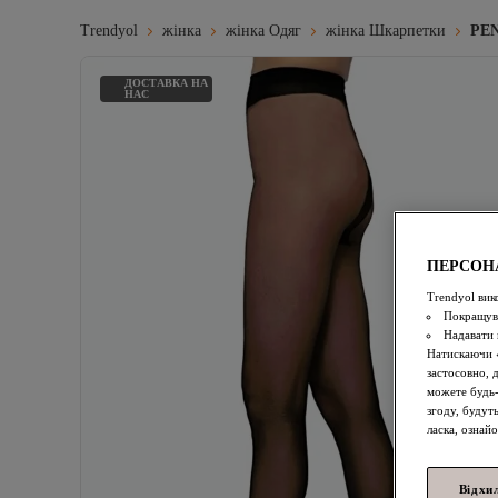
Trendyol
жінка
жінка Одяг
жінка Шкарпетки
PEN
ДОСТАВКА НА
НАС
ПЕРСОН
Trendyol вик
Покращува
Надавати 
Натискаючи «
застосовно, 
можете будь-
згоду, будут
ласка, ознай
Відхи