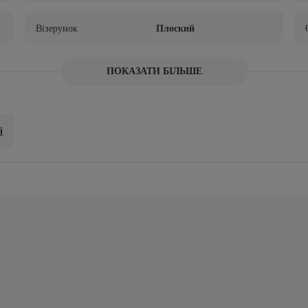
Візерунок
Плоский
ПОКАЗАТИ БІЛЬШЕ
Колекція
Нижня білизна
і
в не рекомендується • Сушіння в сушильній машині не рекомендується • 
о рекомендацій по догляду, перегляньте, будь ласка, етикетку виробу.