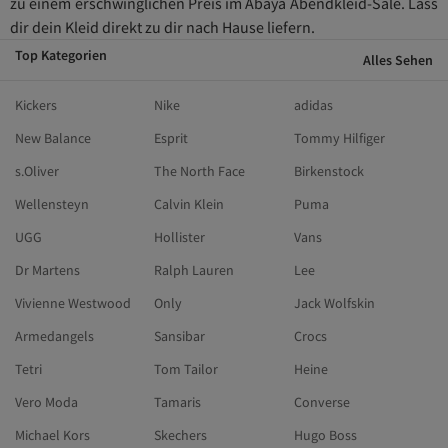
zu einem erschwinglichen Preis im Abaya Abendkleid-Sale. Lass
dir dein Kleid direkt zu dir nach Hause liefern.
Top Kategorien
Alles Sehen
Kickers
Nike
adidas
New Balance
Esprit
Tommy Hilfiger
s.Oliver
The North Face
Birkenstock
Wellensteyn
Calvin Klein
Puma
UGG
Hollister
Vans
Dr Martens
Ralph Lauren
Lee
Vivienne Westwood
Only
Jack Wolfskin
Armedangels
Sansibar
Crocs
Tetri
Tom Tailor
Heine
Vero Moda
Tamaris
Converse
Michael Kors
Skechers
Hugo Boss