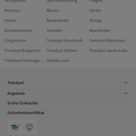
Strickjacken
Sportbekleidung
Fliegen
Ponchos
Blusen
Gürtel
Hosen
Boxershorts
Strings
Armbanduhren
Hemden
Maxi Kleider
Cargohosen
Trendyol Griechisch
Trendyol Romanian
Trendyol Bulgarisch
Trendyol Serbien
Trendyol Saudi-Arabien
Trendyol Vereinigte Arabische Emirate
Alibaba.com
Trendyol
Angebote
Sicher Einkaufen
Sicherheitszertifikat