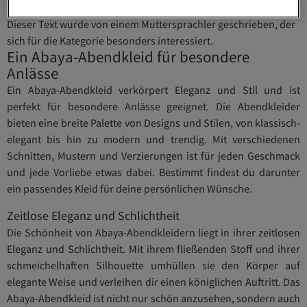
Dieser Text wurde von einem Muttersprachler geschrieben, der
sich für die Kategorie besonders interessiert.
Ein Abaya-Abendkleid für besondere
Anlässe
Ein Abaya-Abendkleid verkörpert Eleganz und Stil und ist
perfekt für besondere Anlässe geeignet. Die Abendkleider
bieten eine breite Palette von Designs und Stilen, von klassisch-
elegant bis hin zu modern und trendig. Mit verschiedenen
Schnitten, Mustern und Verzierungen ist für jeden Geschmack
und jede Vorliebe etwas dabei. Bestimmt findest du darunter
ein passendes Kleid für deine persönlichen Wünsche.
Zeitlose Eleganz und Schlichtheit
Die Schönheit von Abaya-Abendkleidern liegt in ihrer zeitlosen
Eleganz und Schlichtheit. Mit ihrem fließenden Stoff und ihrer
schmeichelhaften Silhouette umhüllen sie den Körper auf
elegante Weise und verleihen dir einen königlichen Auftritt. Das
Abaya-Abendkleid ist nicht nur schön anzusehen, sondern auch