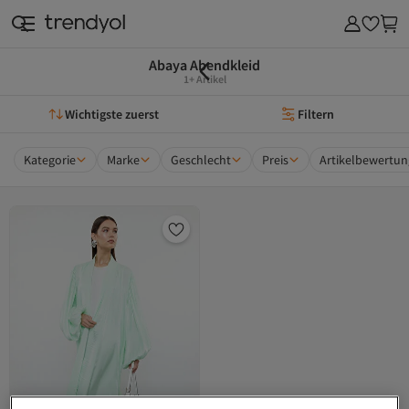
Abaya Abendkleid
1+ Artikel
Wichtigste zuerst
Filtern
Kategorie
Marke
Geschlecht
Preis
Artikelbewertun