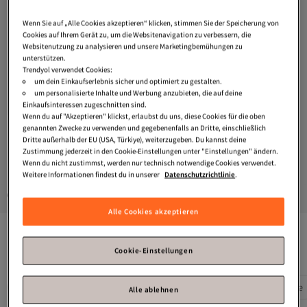
Wenn Sie auf „Alle Cookies akzeptieren“ klicken, stimmen Sie der Speicherung von
Cookies auf Ihrem Gerät zu, um die Websitenavigation zu verbessern, die
Websitenutzung zu analysieren und unsere Marketingbemühungen zu
unterstützen.
Trendyol Modest
Mintgrüner,
Trendyol verwendet Cookies:
stilvoller, gewebter Ballonärmel-
um dein Einkaufserlebnis sicher und optimiert zu gestalten.
Versand Kostenlos
4.5
Gratis Versand
(
52
)
Mantel & Ferace & Abaya &
um personalisierte Inhalte und Werbung anzubieten, die auf deine
Versand Kostenlos
Abendkleid TCTSS24KF00041
Einkaufsinteressen zugeschnitten sind.
60,
14
€
Wenn du auf "Akzeptieren" klickst, erlaubst du uns, diese Cookies für die oben
genannten Zwecke zu verwenden und gegebenenfalls an Dritte, einschließlich
Dritte außerhalb der EU (USA, Türkiye), weiterzugeben. Du kannst deine
Zustimmung jederzeit in den Cookie-Einstellungen unter "Einstellungen" ändern.
1
Wenn du nicht zustimmst, werden nur technisch notwendige Cookies verwendet.
Weitere Informationen findest du in unserer
Datenschutzrichtlinie
.
Gesponserte Artikel sind von Verkäufern hervorgehobene Werbeangebote.
Alle Cookies akzeptieren
Das könnte dir auch gefallen
Cookie-Einstellungen
Abaya Zweiteiler
Abaya Schmetterling
Abaya Übergröße
Alle ablehnen