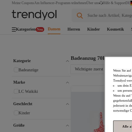
DE
Meine Coupons
Am Influencer-Programm teilnehmen
Über uns
Hilfe & Support
Suche nach Artikel, Kateg
Damen
Kategorien
Herren
Kinder
Kosmetik
Neu
Badeanzug 70F
1+ Artikel
Kategorie
Wichtigste zuerst
Badeanzüge
Wenn Sie auf 
Websitenaviga
Trendyol ver
Marke
um dein Ei
um persona
LC Waikiki
Wenn du auf "
gegebenenfall
Geschlecht
jederzeit in 
notwendige Co
Kinder
Größe
Alle 