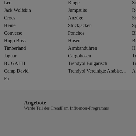
Lee
Ringe
S
Jack Wolfskin
Jumpsuits
R
Crocs
Anzüge
S
Heine
Strickjacken
S
Converse
Ponchos
B
Hugo Boss
Hosen
B
Timberland
Armbanduhren
H
Jaguar
Cargohosen
T
BUGATTI
Trendyol Bulgarisch
T
Camp David
Trendyol Vereinigte Arabische Emirate
A
Fa
Angebote
Werde Teil des TrendFam Influencer-Programms