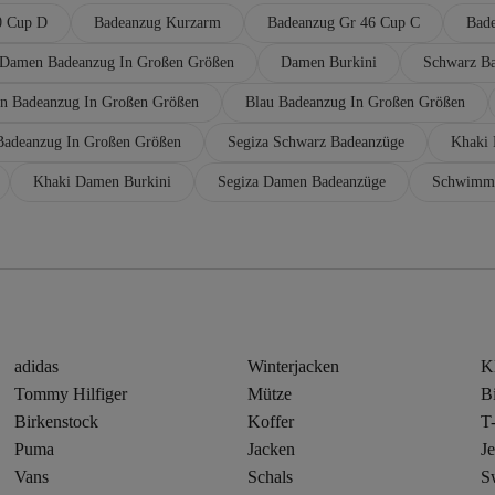
0 Cup D
Badeanzug Kurzarm
Badeanzug Gr 46 Cup C
Bad
Damen Badeanzug In Großen Größen
Damen Burkini
Schwarz Ba
n Badeanzug In Großen Größen
Blau Badeanzug In Großen Größen
adeanzug In Großen Größen
Segiza Schwarz Badeanzüge
Khaki 
Khaki Damen Burkini
Segiza Damen Badeanzüge
Schwimm
adidas
Winterjacken
K
Tommy Hilfiger
Mütze
Bi
Birkenstock
Koffer
T-
Puma
Jacken
J
Vans
Schals
Sw