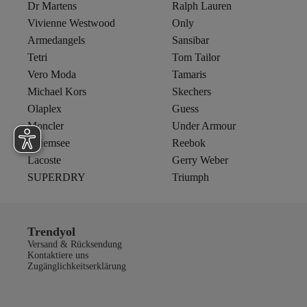
Dr Martens
Ralph Lauren
Vivienne Westwood
Only
Armedangels
Sansibar
Tetri
Tom Tailor
Vero Moda
Tamaris
Michael Kors
Skechers
Olaplex
Guess
Moncler
Under Armour
Chiemsee
Reebok
Lacoste
Gerry Weber
SUPERDRY
Triumph
Trendyol
Versand & Rücksendung
Kontaktiere uns
Zugänglichkeitserklärung