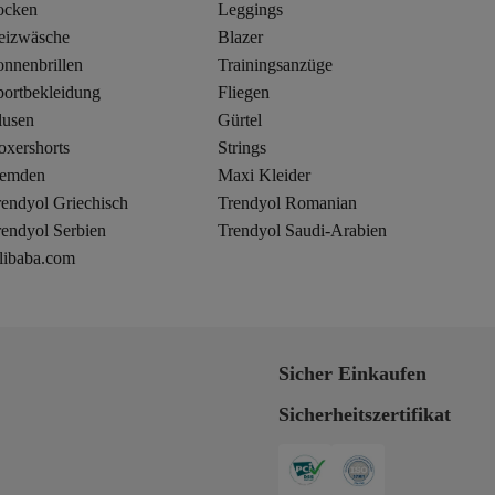
ocken
Leggings
eizwäsche
Blazer
onnenbrillen
Trainingsanzüge
portbekleidung
Fliegen
lusen
Gürtel
oxershorts
Strings
emden
Maxi Kleider
rendyol Griechisch
Trendyol Romanian
rendyol Serbien
Trendyol Saudi-Arabien
libaba.com
Sicher Einkaufen
Sicherheitszertifikat