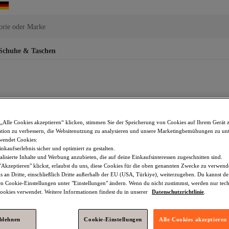
orie oder Marke
Schuhe & Taschen
„Alle Cookies akzeptieren“ klicken, stimmen Sie der Speicherung von Cookies auf Ihrem Gerät 
tion zu verbessern, die Websitenutzung zu analysieren und unsere Marketingbemühungen zu unt
wendet Cookies:
nkaufserlebnis sicher und optimiert zu gestalten.
lisierte Inhalte und Werbung anzubieten, die auf deine Einkaufsinteressen zugeschnitten sind.
Akzeptieren" klickst, erlaubst du uns, diese Cookies für die oben genannten Zwecke zu verwen
s an Dritte, einschließlich Dritte außerhalb der EU (USA, Türkiye), weiterzugeben. Du kannst 
den Cookie-Einstellungen unter "Einstellungen" ändern. Wenn du nicht zustimmst, werden nur tec
okies verwendet. Weitere Informationen findest du in unserer
Datenschutzrichtlinie
.
ablehnen
Cookie-Einstellungen
Alle Cookies akzeptieren