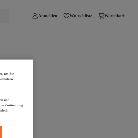
Anmelden
Wunschliste
Warenkorb
zu, um die
erstützen.
den und
deine Zustimmung
hnisch