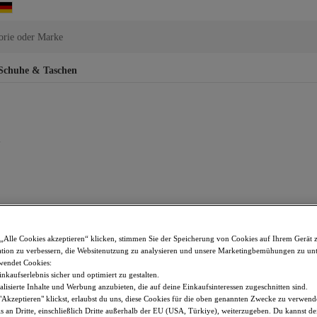
orie oder Marke
Schuhe & Taschen
l
„Alle Cookies akzeptieren“ klicken, stimmen Sie der Speicherung von Cookies auf Ihrem Gerät 
tion zu verbessern, die Websitenutzung zu analysieren und unsere Marketingbemühungen zu unt
wendet Cookies:
nkaufserlebnis sicher und optimiert zu gestalten.
lisierte Inhalte und Werbung anzubieten, die auf deine Einkaufsinteressen zugeschnitten sind.
Akzeptieren" klickst, erlaubst du uns, diese Cookies für die oben genannten Zwecke zu verwen
s an Dritte, einschließlich Dritte außerhalb der EU (USA, Türkiye), weiterzugeben. Du kannst 