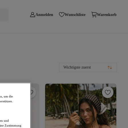
Anmelden
Wunschliste
Warenkorb
Wichtigste zuerst
zu, um die
erstützen.
den und
deine Zustimmung