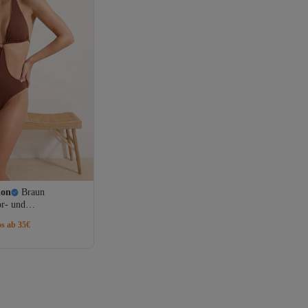
ion
Braun
or- und
s, langlebiges LYCRA
os ab 35€
XTRA LIFE Mayokini
03