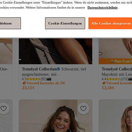
den Cookie-Einstellungen unter "Einstellungen" ändern. Wenn du nicht zustimmst, werden nur tec
okies verwendet. Weitere Informationen findest du in unserer
Datenschutzrichtlinie
.
ablehnen
Cookie-Einstellungen
Alle Cookies akzeptieren
Platz 8 am 
 One-
Trendyol Collection
Schwarzer, tief
Trendyol Collect
ausgeschnittener, mit
Mayokini mit Leo
4.5
(
92
)
4.4
(
252
)
Aussparungen/Fenstern versehener
Accessoires, Neck
Versand kostenlos ab 35€
Versand kostenl
brasilianischer Mayokini
bedeckt TBESS2
23,
12,
53
€
50
€
TBESS25MY00006