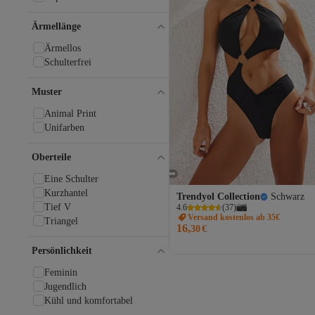
Ärmellänge
Ärmellos
Schulterfrei
Muster
Animal Print
Unifarben
Oberteile
Eine Schulter
Kurzhantel
Trendyol Collection
Schwarz
Tief V
4.6
(
37
)
Versand kostenlos ab 35€
Triangel
16,
30
€
Persönlichkeit
Feminin
Jugendlich
Kühl und komfortabel