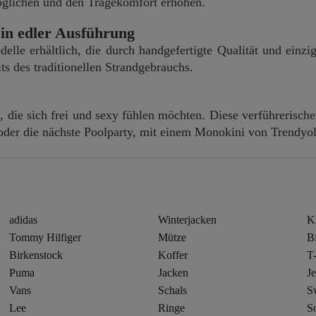
öglichen und den Tragekomfort erhöhen.
in edler Ausführung
elle erhältlich, die durch handgefertigte Qualität und einz
its des traditionellen Strandgebrauchs.
, die sich frei und sexy fühlen möchten. Diese verführerische
 oder die nächste Poolparty, mit einem Monokini von Trendyol 
adidas
Winterjacken
K
Tommy Hilfiger
Mütze
Bi
Birkenstock
Koffer
T-
Puma
Jacken
J
Vans
Schals
Sw
Lee
Ringe
S