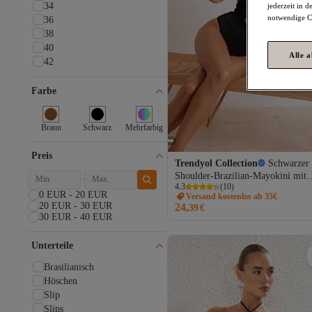
34
jederzeit in 
notwendige Co
36
38
40
Alle 
42
Farbe
Braun
Schwarz
Mehrfarbig
Preis
Trendyol Collection
Schwarzer
Shoulder-Brazilian-Mayokini mit
4.3
(
10
)
Accessoires TBESS24MY00004
0 EUR - 20 EUR
Versand kostenlos ab 35€
20 EUR - 30 EUR
24,
39
€
30 EUR - 40 EUR
Unterteile
Brasilianisch
Höschen
Slip
Slips