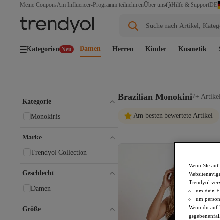
DE
Meine Coupons
Am Influencer-Programm teilnehmen
Über uns
Hilfe & Support
Suche nach Artikel, Kateg
Damen
Kategorien
Herren
Kinder
Kosmetik
Neu
Brazilian Monokini
7+ Artike
Kategorie
Am besten bewertete Artikel
Monokinis
Marke
Trendyol Collection
Wenn Sie auf 
Geschlecht
Websitenaviga
Trendyol ver
Damen
um dein Ei
um persona
Wenn du auf "
Größe
gegebenenfall