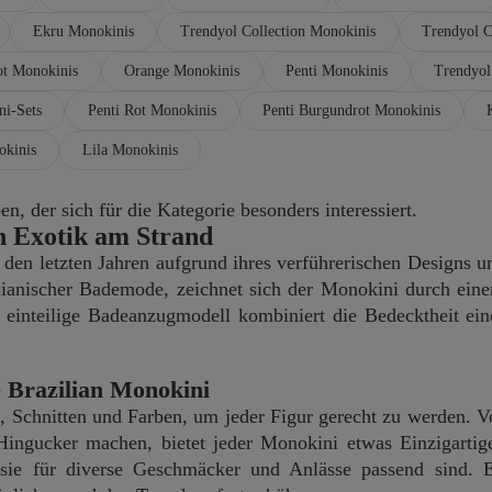
Ekru Monokinis
Trendyol Collection Monokinis
Trendyol C
ot Monokinis
Orange Monokinis
Penti Monokinis
Trendyol
ni-Sets
Penti Rot Monokinis
Penti Burgundrot Monokinis
kinis
Lila Monokinis
, der sich für die Kategorie besonders interessiert.
n Exotik am Strand
 den letzten Jahren aufgrund ihres verführerischen Designs 
ilianischer Bademode, zeichnet sich der Monokini durch eine
 einteilige Badeanzugmodell kombiniert die Bedecktheit eine
ge Brazilian Monokini
n, Schnitten und Farben, um jeder Figur gerecht zu werden. V
Hingucker machen, bietet jeder Monokini etwas Einzigartig
ie für diverse Geschmäcker und Anlässe passend sind. Ei