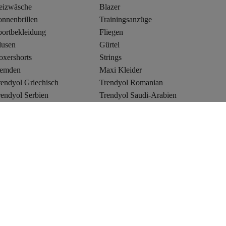
eizwäsche
Blazer
onnenbrillen
Trainingsanzüge
portbekleidung
Fliegen
lusen
Gürtel
oxershorts
Strings
emden
Maxi Kleider
rendyol Griechisch
Trendyol Romanian
rendyol Serbien
Trendyol Saudi-Arabien
libaba.com
Sicher Einkaufen
Sicherheitszertifikat