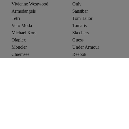
Vivienne Westwood
Only
Armedangels
Sansibar
Tetri
Tom Tailor
Vero Moda
Tamaris
Michael Kors
Skechers
Olaplex
Guess
Moncler
Under Armour
Chiemsee
Reebok
Lacoste
Gerry Weber
SUPERDRY
Triumph
Trendyol
Versand & Rücksendung
Kontaktiere uns
Zugänglichkeitserklärung