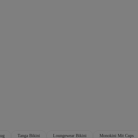
zug
Tanga Bikini
Loungewear Bikini
Monokini Mit Cups