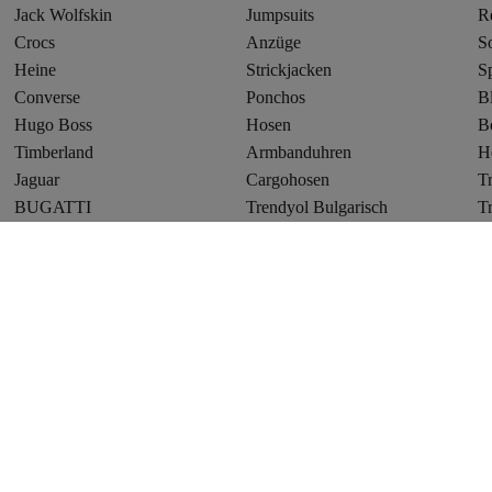
Jack Wolfskin
Jumpsuits
R
Crocs
Anzüge
S
Heine
Strickjacken
S
Converse
Ponchos
B
Hugo Boss
Hosen
B
Timberland
Armbanduhren
H
Jaguar
Cargohosen
T
BUGATTI
Trendyol Bulgarisch
T
Camp David
Trendyol Vereinigte Arabische Emirate
A
Fa
Angebote
Werde Teil des TrendFam Influencer-Programms