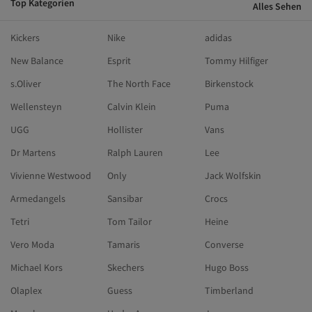
Top Kategorien
Alles Sehen
Kickers
Nike
adidas
New Balance
Esprit
Tommy Hilfiger
s.Oliver
The North Face
Birkenstock
Wellensteyn
Calvin Klein
Puma
UGG
Hollister
Vans
Dr Martens
Ralph Lauren
Lee
Vivienne Westwood
Only
Jack Wolfskin
Armedangels
Sansibar
Crocs
Tetri
Tom Tailor
Heine
Vero Moda
Tamaris
Converse
Michael Kors
Skechers
Hugo Boss
Olaplex
Guess
Timberland