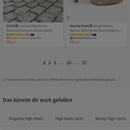
SOHO
Leopard Klassische
Yaya by Hotiç
Beigefarbene
Damenschuhe mit Absatz 16002
Damen-Schuhe mit Strohdetails und
Versand Kostenlos
4.3
(
501
)
5.0
Gratis Versand
(
14
)
offenem Absatz
Versand kostenlos ab 35€
Versand Kostenlos
28,
44,
51
€
12
€
1
2
3
...
15
...
27
Gesponserte Artikel sind von Verkäufern hervorgehobene Werbeangebote.
Das könnte dir auch gefallen
Elegante High Heels
High Heels Spitz
Skinny High Heels