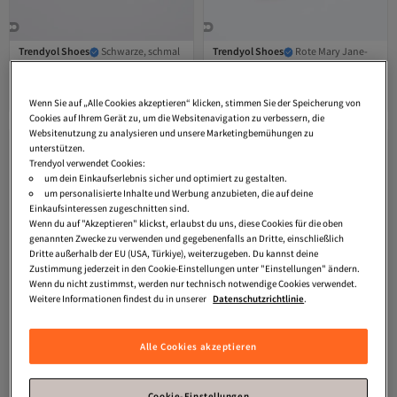
Trendyol Shoes
Schwarze, schmal
Trendyol Shoes
Rote Mary Jane-
gebänderte Damen-Hausschuhe mit
Schuhe mit Knöchelriemen und
4.4
(
61
)
3.6
(
17
)
quadratischer Zehenpartie und 5 cm
quadratischer Zehenpartie für
Versand kostenlos ab 35€
Versand kostenlos ab 35€
hohem, ausbalanciertem
Damen mit 4 cm Absatz
34,
29,
Wenn Sie auf „Alle Cookies akzeptieren“ klicken, stimmen Sie der Speicherung von
19
€
22
€
Blockabsatz TAKSS25TO00065
TAKSS24TO00009
Cookies auf Ihrem Gerät zu, um die Websitenavigation zu verbessern, die
Websitenutzung zu analysieren und unsere Marketingbemühungen zu
unterstützen.
Trendyol verwendet Cookies:
um dein Einkaufserlebnis sicher und optimiert zu gestalten.
um personalisierte Inhalte und Werbung anzubieten, die auf deine
Einkaufsinteressen zugeschnitten sind.
Wenn du auf "Akzeptieren" klickst, erlaubst du uns, diese Cookies für die oben
genannten Zwecke zu verwenden und gegebenenfalls an Dritte, einschließlich
Dritte außerhalb der EU (USA, Türkiye), weiterzugeben. Du kannst deine
Zustimmung jederzeit in den Cookie-Einstellungen unter "Einstellungen" ändern.
Wenn du nicht zustimmst, werden nur technisch notwendige Cookies verwendet.
Weitere Informationen findest du in unserer
Datenschutzrichtlinie
.
Alle Cookies akzeptieren
Platz 10 am häufigsten bewertet
Cookie-Einstellungen