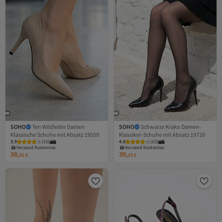
SOHO
Ten Wildleder Damen
SOHO
Schwarze Krako Damen-
Klassische Schuhe mit Absatz 19550
Klassiker-Schuhe mit Absatz 19720
Versand Kostenlos
Versand Kostenlos
3.9
Gratis Versand
(
15
)
4.0
Gratis Versand
(
13
)
Versand Kostenlos
Versand Kostenlos
38,
39,
01
€
15
€