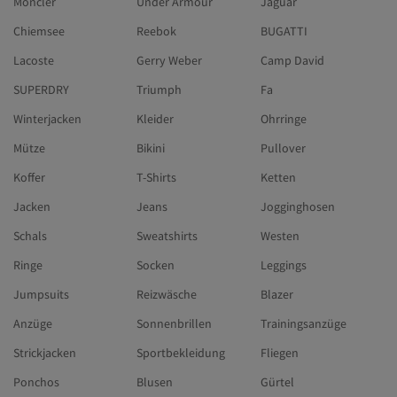
Moncler
Under Armour
Jaguar
Chiemsee
Reebok
BUGATTI
Lacoste
Gerry Weber
Camp David
SUPERDRY
Triumph
Fa
Winterjacken
Kleider
Ohrringe
Mütze
Bikini
Pullover
Koffer
T-Shirts
Ketten
Jacken
Jeans
Jogginghosen
Schals
Sweatshirts
Westen
Ringe
Socken
Leggings
Jumpsuits
Reizwäsche
Blazer
Anzüge
Sonnenbrillen
Trainingsanzüge
Strickjacken
Sportbekleidung
Fliegen
Ponchos
Blusen
Gürtel