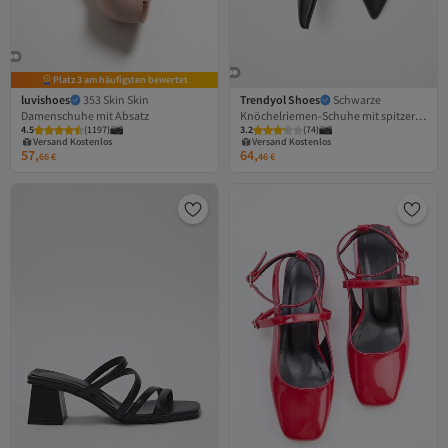
Platz 3 am häufigsten bewertet
luvishoes
353 Skin Skin
Trendyol Shoes
Schwarze
Damenschuhe mit Absatz
Knöchelriemen-Schuhe mit spitzer
Versand Kostenlos
Versand Kostenlos
4.5
Gratis Versand
(
1197
)
3.2
Gratis Versand
(
74
)
Zehenpartie für Damen, 11 cm,
Versand Kostenlos
Versand Kostenlos
Stiletto-Schuhe mit dünnem Absatz,
57,
64,
66
€
46
€
TAKSS25TO00089