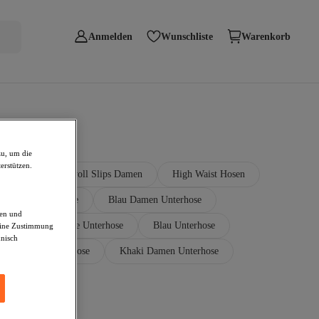
Anmelden
Wunschliste
Warenkorb
zu, um die
erstützen.
n 92
Baumwoll Slips Damen
High Waist Hosen
e Damen Unterhose
Blau Damen Unterhose
den und
Trendyol Curve Unterhose
Blau Unterhose
deine Zustimmung
hnisch
ion Schwarz Unterhose
Khaki Damen Unterhose