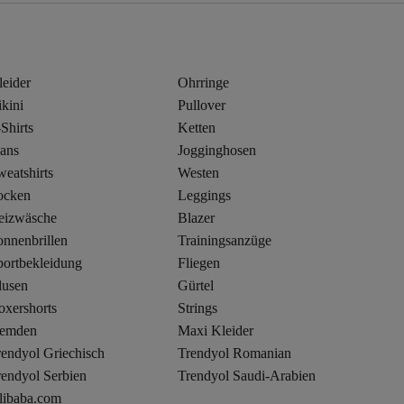
leider
Ohrringe
kini
Pullover
Shirts
Ketten
eans
Jogginghosen
eatshirts
Westen
ocken
Leggings
eizwäsche
Blazer
onnenbrillen
Trainingsanzüge
portbekleidung
Fliegen
lusen
Gürtel
oxershorts
Strings
emden
Maxi Kleider
rendyol Griechisch
Trendyol Romanian
rendyol Serbien
Trendyol Saudi-Arabien
libaba.com