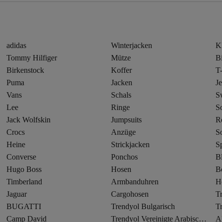
adidas
Winterjacken
K
Tommy Hilfiger
Mütze
Bi
Birkenstock
Koffer
T-
Puma
Jacken
J
Vans
Schals
Sw
Lee
Ringe
S
Jack Wolfskin
Jumpsuits
R
Crocs
Anzüge
S
Heine
Strickjacken
S
Converse
Ponchos
B
Hugo Boss
Hosen
B
Timberland
Armbanduhren
H
Jaguar
Cargohosen
T
BUGATTI
Trendyol Bulgarisch
T
Camp David
Trendyol Vereinigte Arabische Emirate
A