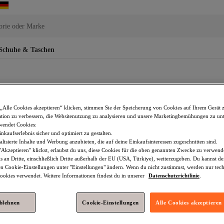
orie oder Marke
Schuhe & Taschen
„Alle Cookies akzeptieren“ klicken, stimmen Sie der Speicherung von Cookies auf Ihrem Gerät 
tion zu verbessern, die Websitenutzung zu analysieren und unsere Marketingbemühungen zu unt
Unterhosen
Spitze Unterhosen
Spitzen Unterhose
Unterhose
wendet Cookies:
nkaufserlebnis sicher und optimiert zu gestalten.
l Collection Damen Unterhose
Schwarz Unterhose
Trendyol Curv
lisierte Inhalte und Werbung anzubieten, die auf deine Einkaufsinteressen zugeschnitten sind.
Akzeptieren" klickst, erlaubst du uns, diese Cookies für die oben genannten Zwecke zu verwen
yol Curve Mehrfarbig Unterhose
Trendyol Curve Schwarz Unterhose
s an Dritte, einschließlich Dritte außerhalb der EU (USA, Türkiye), weiterzugeben. Du kannst 
den Cookie-Einstellungen unter "Einstellungen" ändern. Wenn du nicht zustimmst, werden nur tec
kru Damen Unterhose
Beige Damen Unterhose
Trendyol Collect
okies verwendet. Weitere Informationen findest du in unserer
Datenschutzrichtlinie
.
ose
ablehnen
Cookie-Einstellungen
Alle Cookies akzeptieren
, der sich für die Kategorie besonders interessiert.