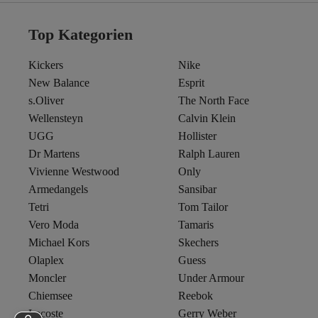
Top Kategorien
Kickers
Nike
New Balance
Esprit
s.Oliver
The North Face
Wellensteyn
Calvin Klein
UGG
Hollister
Dr Martens
Ralph Lauren
Vivienne Westwood
Only
Armedangels
Sansibar
Tetri
Tom Tailor
Vero Moda
Tamaris
Michael Kors
Skechers
Olaplex
Guess
Moncler
Under Armour
Chiemsee
Reebok
Lacoste
Gerry Weber