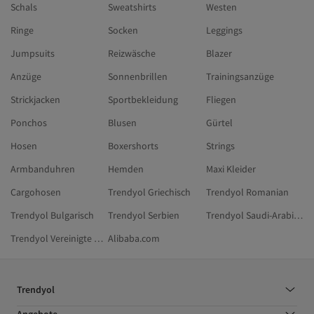
Schals
Sweatshirts
Westen
Ringe
Socken
Leggings
Jumpsuits
Reizwäsche
Blazer
Anzüge
Sonnenbrillen
Trainingsanzüge
Strickjacken
Sportbekleidung
Fliegen
Ponchos
Blusen
Gürtel
Hosen
Boxershorts
Strings
Armbanduhren
Hemden
Maxi Kleider
Cargohosen
Trendyol Griechisch
Trendyol Romanian
Trendyol Bulgarisch
Trendyol Serbien
Trendyol Saudi-Arabien
Trendyol Vereinigte Arabische Emirate
Alibaba.com
Trendyol