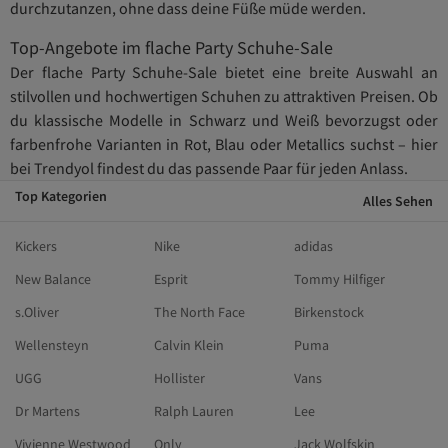
durchzutanzen, ohne dass deine Füße müde werden.
Top-Angebote im flache Party Schuhe-Sale
Der flache Party Schuhe-Sale bietet eine breite Auswahl an
stilvollen und hochwertigen Schuhen zu attraktiven Preisen. Ob
du klassische Modelle in Schwarz und Weiß bevorzugst oder
farbenfrohe Varianten in Rot, Blau oder Metallics suchst – hier
bei Trendyol findest du das passende Paar für jeden Anlass.
Top Kategorien
Alles Sehen
Kickers
Nike
adidas
New Balance
Esprit
Tommy Hilfiger
s.Oliver
The North Face
Birkenstock
Wellensteyn
Calvin Klein
Puma
UGG
Hollister
Vans
Dr Martens
Ralph Lauren
Lee
Vivienne Westwood
Only
Jack Wolfskin