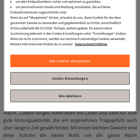
um dein Einkaufserlebnis sicher und optimiert zu gestalten.
um personalisierte Inhalte und Werbung anzubieten, die auf deine
Vielseitige Designs für jeden Anlass
Einkaufsinteressen zugeschnitten sind.
Die Kollektion an flachen Party Schuhen zeichnet sich durch
Wenn du auf "Akzeptieren" klickst, erlaubst du uns, diese Cookies für die oben
genannten Zwecke zu verwenden und gegebenenfalls an Dritte, einschließlich
eine Vielfalt an Designs aus, die zu jedem Outfit passen. Ob du
Dritte außerhalb der EU (USA, Türkiye), weiterzugeben. Du kannst deine
einen schlichten Look oder etwas Auffälliges bevorzugst, es gibt
Zustimmung jederzeit in den Cookie-Einstellungen unter "Einstellungen" ändern.
Wenn du nicht zustimmst, werden nur technisch notwendige Cookies verwendet.
Modelle mit Glitzer, Perlen oder Stickereien, die deinen Stil
Weitere Informationen findest du in unserer
Datenschutzrichtlinie
.
unterstreichen. Die rutschfesten Sohlen bieten zusätzliche
Sicherheit, egal auf welcher Oberfläche du dich bewegst,
Alle Cookies akzeptieren
während verstellbare Riemen oder elastische Einsätze für eine
optimale Passform sorgen.
Cookie-Einstellungen
Pflegeleicht und atmungsaktiv
Ein weiteres Highlight der flachen Party Schuhe ist die einfache
Alle ablehnen
Pflege. Die meisten Modelle sind pflegeleicht und lassen sich
schnell reinigen, was sie ideal für den häufigen Gebrauch
macht. Zudem sorgen Materialien wie Leder und Stoff für eine
gute Atmungsaktivität, die ein angenehmes Tragegefühl auch
über längere Zeit gewährleistet. Mit einem leichten Gewicht sind
diese Schuhe die ideale Wahl, um die ganze Nacht