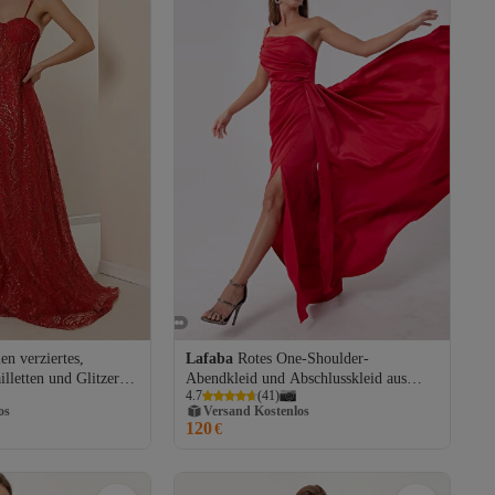
en verziertes,
Lafaba
Rotes One-Shoulder-
illetten und Glitzer
Abendkleid und Abschlusskleid aus
os
Versand Kostenlos
4.7
(
41
)
 Kleid mit Trägern und
Satin für Damen
Gratis Versand
120
os
Versand Kostenlos
€