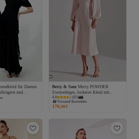
bendkleid für Damen
Betty & Sam
Merry POWDER
ilträgern und
Zweireihiges, lockeres Kleid mit
os
Versand Kostenlos
4.0
(
63
)
Kragen
Gratis Versand
os
176,
Versand Kostenlos
90
€