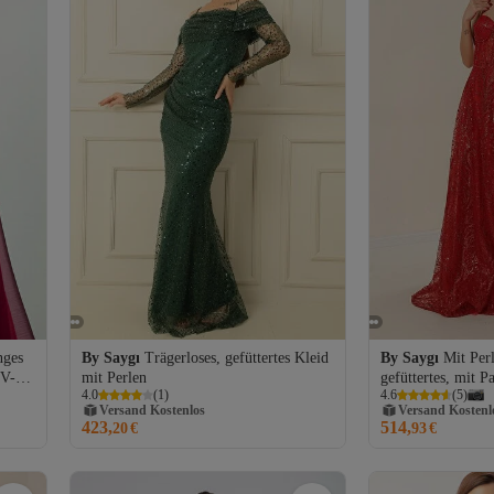
nges
By Saygı
Trägerloses, gefüttertes Kleid
By Saygı
Mit Perl
 V-
mit Perlen
gefüttertes, mit Pa
Versand Kostenlos
Versand Kostenl
4.0
(
1
)
4.6
(
5
)
besetztes, langes
Gratis Versand
Gratis Versand
Kordelzug
423,
514,
Versand Kostenlos
20
€
Versand Kostenl
93
€