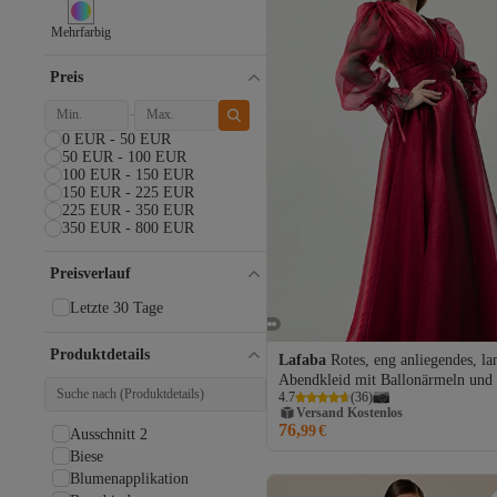
Mehrfarbig
Preis
0 EUR - 50 EUR
50 EUR - 100 EUR
100 EUR - 150 EUR
150 EUR - 225 EUR
225 EUR - 350 EUR
350 EUR - 800 EUR
Preisverlauf
Letzte 30 Tage
Produktdetails
Lafaba
Rotes, eng anliegendes, la
Abendkleid mit Ballonärmeln und
Versand Kostenlos
4.7
(
36
)
Ausschnitt für Damen
Gratis Versand
76,
Versand Kostenlos
99
€
Ausschnitt 2
Biese
Blumenapplikation