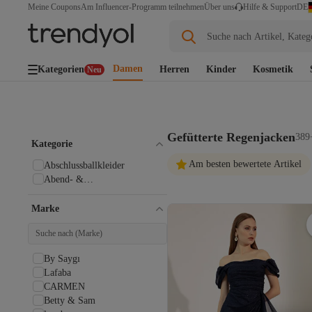
DE
Meine Coupons
Am Influencer-Programm teilnehmen
Über uns
Hilfe & Support
Suche nach Artikel, Kateg
Damen
Kategorien
Herren
Kinder
Kosmetik
Neu
Gefütterte Regenjacken
389+
Kategorie
Am besten bewertete Artikel
Abschlussballkleider
Abend- &
Abschlussballkleider
Marke
By Saygı
Lafaba
CARMEN
Betty & Sam