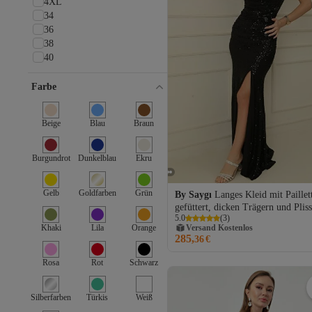
4XL
34
36
38
40
42
44
Farbe
Beige
Blau
Braun
Burgundrot
Dunkelblau
Ekru
Gelb
Goldfarben
Grün
By Saygı
Langes Kleid mit Paillet
gefüttert, dicken Trägern und Plis
Versand Kostenlos
5.0
(
3
)
vorne
Khaki
Lila
Orange
Gratis Versand
285,
Versand Kostenlos
36
€
Rosa
Rot
Schwarz
Silberfarben
Türkis
Weiß