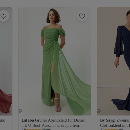
und
Lafaba
Grünes Abendkleid für Damen
By Saygı
Zweirei
mit U-Boot-Ausschnitt, drapiertem
Chiffonkleid mit
Versand Kostenlos
Versand Kostenl