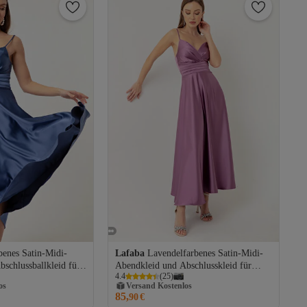
benes Satin-Midi-
Lafaba
Lavendelfarbenes Satin-Midi-
schlussballkleid für
Abendkleid und Abschlusskleid für
os
Versand Kostenlos
4.4
(
25
)
ägern und
Damen mit Seilträgern und
Gratis Versand
Taillengürtel
85,
os
Versand Kostenlos
90
€