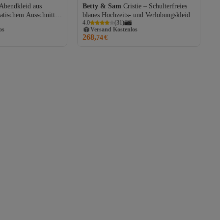
Abendkleid aus
Betty & Sam
Cristie – Schulterfreies
atischem Ausschnitt,
blaues Hochzeits- und Verlobungskleid
os
Versand Kostenlos
4.0
(
31
)
futter
Gratis Versand
268,
os
Versand Kostenlos
74
€