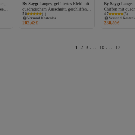
ten,
By Saygı
Langes, gefüttertes Kleid mit
By Saygı
Langes 
see
quadratischem Ausschnitt, geschliffenen
Chiffon mit quadr
Versand Kostenlos
Versand Kostenl
5.0
(
1
)
4.7
(
3
)
Steinen und großer Größenauswahl
Gürtel und Taillen
Gratis Versand
Gratis Versand
202,
230,
Versand Kostenlos
42
€
Versand Kostenl
89
€
1
2
3
...
10
...
17