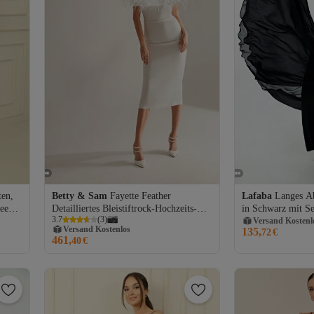
ten,
Betty & Sam
Fayette Feather
Lafaba
Langes A
see
Detailliertes Bleistiftrock-Hochzeits-
in Schwarz mit Se
Versand Kostenl
Versand Kostenlos
3.7
(
3
)
und Verlobungskleid
Steindetail
Gratis Versand
Gratis Versand
135,
Versand Kostenl
72
€
461,
Versand Kostenlos
40
€