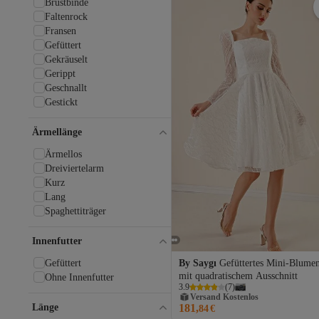
Brustbinde
Faltenrock
Fransen
Gefüttert
Gekräuselt
Gerippt
Geschnallt
Gestickt
Gestreift
Getarnt
Ärmellänge
Gewebte Details
Ärmellos
Gipeli
Dreiviertelarm
Jacquard Panel
Kurz
Keine Details
Lang
Kette
Spaghettiträger
Konfusionen
Kräuseln / Drapieren
Innenfutter
Künstliche Feder
Kunstleder
Gefüttert
By Saygı
Gefüttertes Mini-Blumen
Kunstpelz
mit quadratischem Ausschnitt
Ohne Innenfutter
Versand Kostenlos
Mehrere Ausschnitte
3.9
(
7
)
Gratis Versand
Metall/Kunststoff-Zubehör
Länge
181,
Versand Kostenlos
84
€
Mit Gürtel