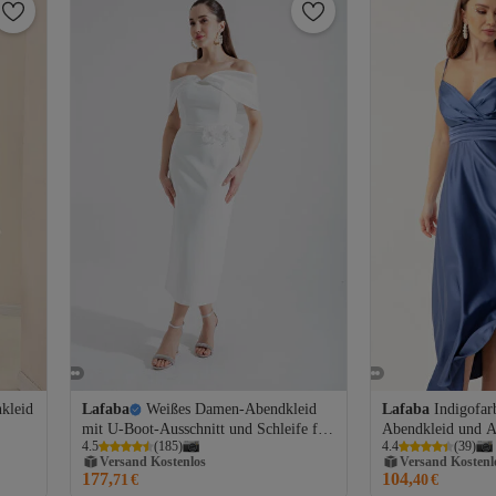
kleid
Lafaba
Weißes Damen-Abendkleid
Lafaba
Indigofar
mit U-Boot-Ausschnitt und Schleife für
Abendkleid und Ab
Versand Kostenlos
Versand Kostenl
4.5
(
185
)
4.4
(
39
)
Verlobung, Hochzeit und andere Anlässe
Damen mit Seiltr
Gratis Versand
Gratis Versand
Taillengürtel
177,
104,
Versand Kostenlos
71
€
Versand Kostenl
40
€