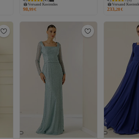
4.8
(
45
)
4.2
(
6
)
Schlitz, langes glitzerndes Kleid
Gratis Versand
Gratis Versand
98,
233,
Versand Kostenlos
99
€
Versand Kostenl
28
€