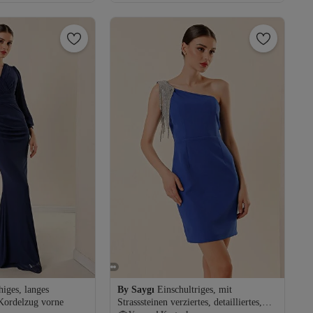
higes, langes
By Saygı
Einschultriges, mit
 Kordelzug vorne
Strasssteinen verziertes, detailliertes,
Versand Kostenlos
os