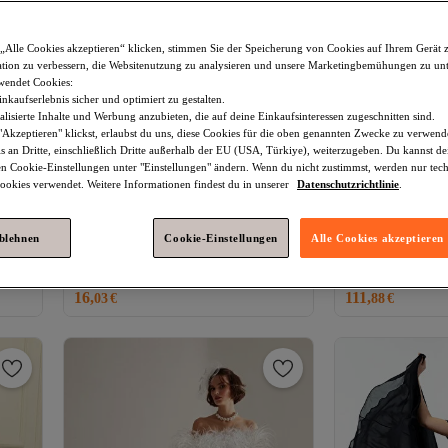
„Alle Cookies akzeptieren“ klicken, stimmen Sie der Speicherung von Cookies auf Ihrem Gerät 
tion zu verbessern, die Websitenutzung zu analysieren und unsere Marketingbemühungen zu unt
wendet Cookies:
nkaufserlebnis sicher und optimiert zu gestalten.
lisierte Inhalte und Werbung anzubieten, die auf deine Einkaufsinteressen zugeschnitten sind.
Akzeptieren" klickst, erlaubst du uns, diese Cookies für die oben genannten Zwecke zu verwen
s an Dritte, einschließlich Dritte außerhalb der EU (USA, Türkiye), weiterzugeben. Du kannst 
den Cookie-Einstellungen unter "Einstellungen" ändern. Wenn du nicht zustimmst, werden nur tec
okies verwendet. Weitere Informationen findest du in unserer
Datenschutzrichtlinie
.
Trendyol Collection
Schwarzes,
Lafaba
Langes A
ablehnen
Cookie-Einstellungen
Alle Cookies akzeptieren
,
detailliertes, gestricktes, langes,
in Indigo mit sch
Versand Kostenl
4.6
(
243
)
4.5
(
270
)
stilvolles Abendkleid, Nachtabendkleid
Ballonärmeln und
Versand kostenlos ab 35€
Gratis Versand
TPRSS22AE0034
16,
111,
03
€
Versand Kostenl
88
€