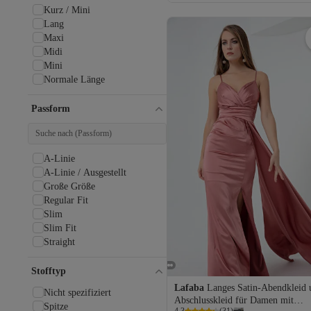
Kurz / Mini
Mit Gürtel
Lang
Mit Knöpfen
Maxi
Mit Perlen
Midi
Mit Schleife
Mini
Mit Schlitz
Normale Länge
Natürlicher Knopf
Niete
Organzeli
Passform
Otrish
Paillette
Plissee
A-Linie
Pompon
A-Linie / Ausgestellt
Reißverschluss
Große Größe
Rose Detailliert
Regular Fit
Rüsche
Slim
Schal
Slim Fit
Schimmernde
Straight
Seile Detailliert
Spitze Detailliert
Stofftyp
Steindruck
Lafaba
Langes Satin-Abendkleid 
Tasche detailliert
Nicht spezifiziert
Abschlusskleid für Damen mit
Tork
Spitze
Versand Kostenlos