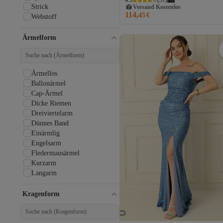
4.3
(
31
)
Lachsträgern
Trok
Strick
Gratis Versand
Vogel-Augen
114,
Versand Kostenlos
45
€
Webstoff
Watte
Wildlederimitat
Ärmelform
Zubehör aus Stein
Zubehör detailliert
Ärmellos
Ballonärmel
Cap-Ärmel
Dicke Riemen
Dreiviertelarm
Dünnes Band
Einärmlig
Engelsarm
Fledermausärmel
Kurzarm
Langarm
Mit Bügel
Normaler Ärmel
Kragenform
Schulterfrei
Schulterfrei
Schulterfrei