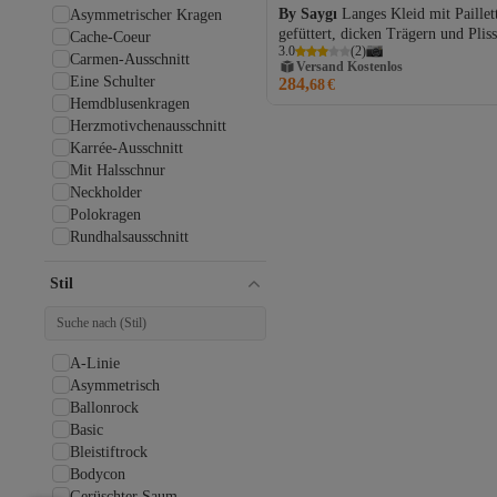
By Saygı
Langes Kleid mit Paillet
Asymmetrischer Kragen
gefüttert, dicken Trägern und Plis
Cache-Coeur
Versand Kostenlos
3.0
(
2
)
vorne
Carmen-Ausschnitt
Gratis Versand
Eine Schulter
284,
Versand Kostenlos
68
€
Hemdblusenkragen
Herzmotivchenausschnitt
Karrée-Ausschnitt
Mit Halsschnur
Neckholder
Polokragen
Rundhalsausschnitt
Rundhalsausschnitt
Schulterfrei
Stil
Stehkragen
Tiefer Rundhals
Trägerlos Trägerlos
A-Linie
U-Boot
Asymmetrisch
V-Ausschnitt
Ballonrock
Wasserfallausschnitt
Basic
Bleistiftrock
Bodycon
Gerüschter Saum