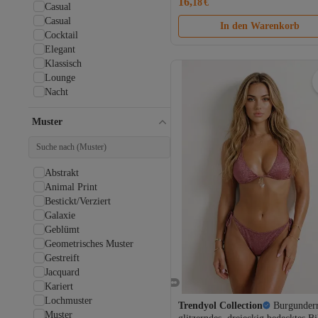
16,
18
€
Coupon Deal
Casual
Casual
In den Warenkorb
Cocktail
Elegant
Klassisch
Lounge
Nacht
Party
Stilvoll/Nacht
Muster
Strand
Trend
Abstrakt
Animal Print
Bestickt/Verziert
Galaxie
Geblümt
Geometrisches Muster
Gestreift
Jacquard
Kariert
Lochmuster
Trendyol Collection
Burgunderr
Muster