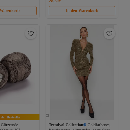
28,
30
€
 Warenkorb
In den Warenkorb
 der Bestseller
 Glitzernde
Trendyol Collection
Goldfarbenes,