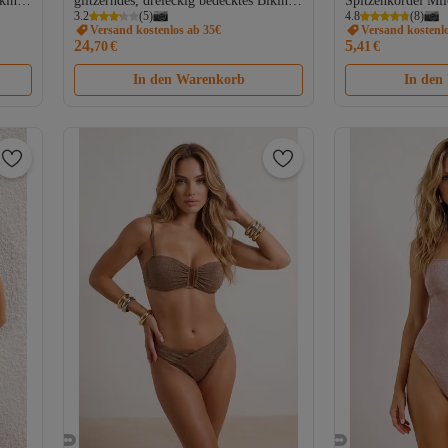
kini-
glitzerndes, dreieckig bedecktes Bikini-
Spitzenkordel Mi
3.2
(
5
)
4.8
(
8
)
Set mit normaler Taille
Versand kostenlos ab 35€
Versand kostenl
3
TBESS26BT00126
24,
5,
70
€
41
€
In den Warenkorb
In den