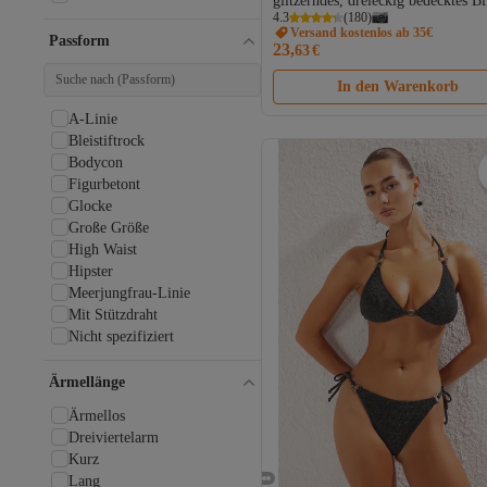
glitzerndes, dreieckig bedecktes Bi
Print
4.3
(
180
)
Set mit Charm-Accessoires und
Versand kostenlos ab 35€
Pünktchen
normaler Taille TBESS26BT0005
Passform
23,
63
€
Strukturiert
Unifarben
In den Warenkorb
Weihnachten
A-Linie
Zopfmuster
Bleistiftrock
Bodycon
Figurbetont
Glocke
Große Größe
High Waist
Hipster
Meerjungfrau-Linie
Mit Stützdraht
Nicht spezifiziert
Ohne Stützdraht
Oversized
Ärmellänge
Regular Fit
Ärmellos
Relaxed Fit
Dreiviertelarm
Shift
Kurz
Skater
Lang