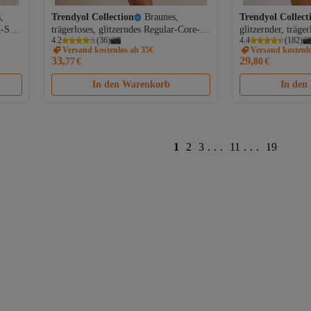
,
Trendyol Collection
Braunes,
Trendyol Collect
i-Set
trägerloses, glitzerndes Regular-Core-
glitzernder, träge
4.2
(
36
)
4.4
(
182
)
e
Bikini-Set mit Zubehör
hoch geschnittene
Versand kostenlos ab 35€
Versand kostenl
TBESS25BT00108
Badeanzug TBE
33,
29,
77
€
80
€
In den Warenkorb
In den
1
2
3
...
11
...
19