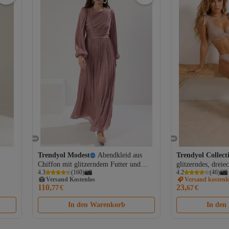
Trendyol Modest
Abendkleid aus
Trendyol Collect
Chiffon mit glitzerndem Futter und
glitzerndes, dreie
Versand Kostenlos
4.3
(
160
)
4.2
(
46
)
Pudergürtel TCTAW25DB00012
Set mit Schnürdet
Versand kostenl
Gratis Versand
TBESS26BT0003
110,
23,
77
€
67
€
Versand Kostenlos
In den Warenkorb
In den