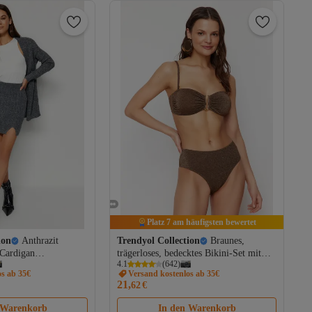
Platz 7 am häufigsten bewertet
ion
Anthrazit
Trendyol Collection
Braunes,
-Cardigan
trägerloses, bedecktes Bikini-Set mit
4.1
(
642
)
 -unterteil Set
normaler, hoher Taille und glitzernden
os ab 35€
Versand kostenlos ab 35€
090
Accessoires TBESS24BT00054
21,
62
€
 Warenkorb
In den Warenkorb