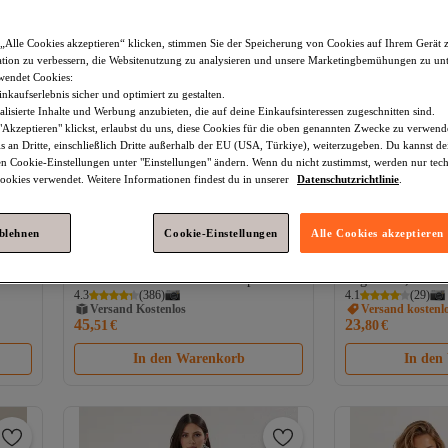
„Alle Cookies akzeptieren“ klicken, stimmen Sie der Speicherung von Cookies auf Ihrem Gerät 
tion zu verbessern, die Websitenutzung zu analysieren und unsere Marketingbemühungen zu unt
wendet Cookies:
nkaufserlebnis sicher und optimiert zu gestalten.
lisierte Inhalte und Werbung anzubieten, die auf deine Einkaufsinteressen zugeschnitten sind.
Akzeptieren" klickst, erlaubst du uns, diese Cookies für die oben genannten Zwecke zu verwen
s an Dritte, einschließlich Dritte außerhalb der EU (USA, Türkiye), weiterzugeben. Du kannst 
den Cookie-Einstellungen unter "Einstellungen" ändern. Wenn du nicht zustimmst, werden nur tec
okies verwendet. Weitere Informationen findest du in unserer
Datenschutzrichtlinie
.
ablehnen
Cookie-Einstellungen
Alle Cookies akzeptieren
Platz 9 der Bestseller
Trendyol Modest
Marineblaues
Trendyol Collect
d-
Chiffon-Abendkleid mit Schärpendetail
trägerloses, bedec
Versand Kostenlos
4.3
(
386
)
4.1
(
29
)
und glitzerndem Futter
normaler, hoher T
Versand kostenl
Gratis Versand
TCTAW25DB00012
Accessoires TB
45,
23,
51
€
80
€
Versand Kostenlos
In den Warenkorb
In den