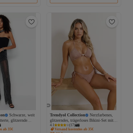
ion
Schwarze, weit
Trendyol Collection
Nerzfarbenes,
terte, glitzernde
glitzerndes, trägerloses Bikini-Set mit
4.1
(
17
)
TPRSS23PL00036
Zubehör und niedriger Taille, regulärer
os ab 35€
Versand kostenlos ab 35€
Schnitt TBESS26BT00037