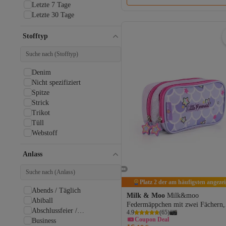
Yarnart
Letzte 7 Tage
Letzte 30 Tage
Stofftyp
Denim
Nicht spezifiziert
Spitze
Strick
Trikot
Tüll
Webstoff
Anlass
Platz 2 der am häufigsten angezei
Abends / Täglich
Milk & Moo
Milk&moo
Abiball
Federmäppchen mit zwei Fächern,
Abschlussfeier /
Coupon Deal
4.9
(
65
)
glitzernde Meerjungfrau
Abschlussball
5 % Rabatt auf 2 und mehr Artikel
Business