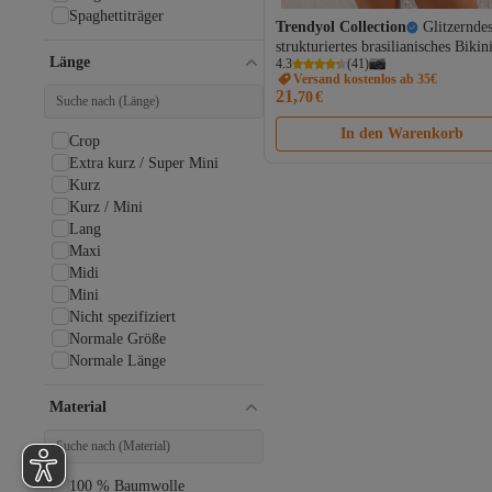
Slim
Spaghettiträger
Slim Fit
Trendyol Collection
Glitzerndes
Stiefelette
strukturiertes brasilianisches Bikin
Länge
4.3
(
41
)
mit schwarzem Dreieck-Accessoir
Straight
Versand kostenlos ab 35€
TBESS25BT00014
Trilliant
21,
70
€
Wickelform
Wide Leg
In den Warenkorb
Crop
Extra kurz / Super Mini
Kurz
Kurz / Mini
Lang
Maxi
Midi
Mini
Nicht spezifiziert
Normale Größe
Normale Länge
Regular
Material
100 % Baumwolle