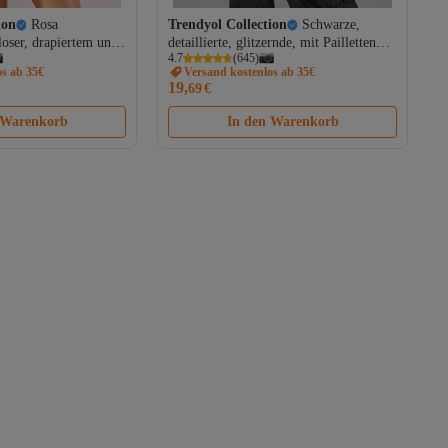
ion
Rosa
Trendyol Collection
Schwarze,
rloser, drapiertem und
detaillierte, glitzernde, mit Pailletten
4.7
(
645
)
m brasilianischem
besetzte Strickbluse TPRSS25BZ00036
os ab 35€
Versand kostenlos ab 35€
SS23MA00406
19,
69
€
 Warenkorb
In den Warenkorb