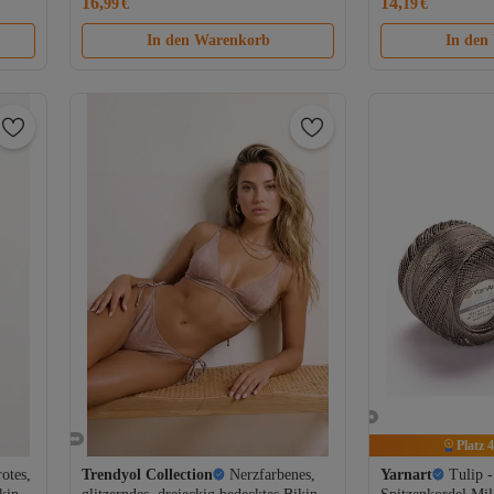
16,
14,
99
€
19
€
In den Warenkorb
In den
Platz 4
otes,
Trendyol Collection
Nerzfarbenes,
Yarnart
Tulip -