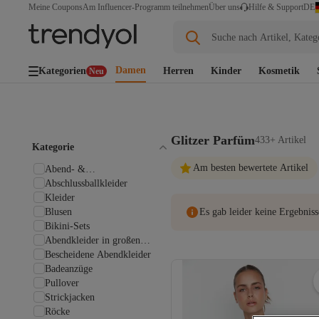
DE
Meine Coupons
Am Influencer-Programm teilnehmen
Über uns
Hilfe & Support
Suche nach Artikel, Kateg
Damen
Kategorien
Herren
Kinder
Kosmetik
Neu
Glitzer Parfüm
433+ Artikel
Kategorie
Am besten bewertete Artikel
Abend- &
Abschlussballkleider
Abschlussballkleider
Kleider
Blusen
Es gab leider keine Ergebniss
Bikini-Sets
Abendkleider in großen
Größen
Bescheidene Abendkleider
Badeanzüge
Pullover
Strickjacken
Röcke