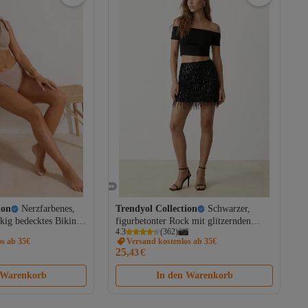
ion
Nerzfarbenes,
Trendyol Collection
Schwarzer,
ckig bedecktes Bikini-
figurbetonter Rock mit glitzernden
4.3
(
362
)
ail und hoher Taille
Pailletten und Paillettenbesatz
os ab 35€
Versand kostenlos ab 35€
3
TPRAW24ET00007
25,
43
€
 Warenkorb
In den Warenkorb