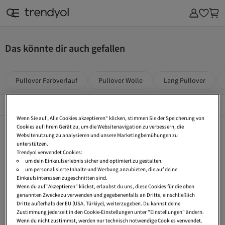
Das könnte dir auch gefallen
Pullover Farbverlauf
Pullover Wolle
Lang Pullover
Top Kategorien
Alles Sehen
Wenn Sie auf „Alle Cookies akzeptieren“ klicken, stimmen Sie der Speicherung von
Kickers
Nike
adidas
Cookies auf Ihrem Gerät zu, um die Websitenavigation zu verbessern, die
Websitenutzung zu analysieren und unsere Marketingbemühungen zu
New Balance
Esprit
Tommy Hilfiger
unterstützen.
Trendyol verwendet Cookies:
s.Oliver
The North Face
Birkenstock
um dein Einkaufserlebnis sicher und optimiert zu gestalten.
um personalisierte Inhalte und Werbung anzubieten, die auf deine
Wellensteyn
Calvin Klein
Puma
Einkaufsinteressen zugeschnitten sind.
Wenn du auf "Akzeptieren" klickst, erlaubst du uns, diese Cookies für die oben
UGG
Hollister
Vans
genannten Zwecke zu verwenden und gegebenenfalls an Dritte, einschließlich
Dritte außerhalb der EU (USA, Türkiye), weiterzugeben. Du kannst deine
Dr Martens
Ralph Lauren
Lee
Zustimmung jederzeit in den Cookie-Einstellungen unter "Einstellungen" ändern.
Wenn du nicht zustimmst, werden nur technisch notwendige Cookies verwendet.