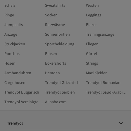
Schals
Sweatshirts
Westen
Ringe
Socken
Leggings
Jumpsuits
Reizwäsche
Blazer
Anzüge
Sonnenbrillen
Trainingsanzüge
Strickjacken
Sportbekleidung
Fliegen
Ponchos
Blusen
Gürtel
Hosen
Boxershorts
Strings
Armbanduhren
Hemden
Maxi Kleider
Cargohosen
Trendyol Griechisch
Trendyol Romanian
Trendyol Bulgarisch
Trendyol Serbien
Trendyol Saudi-Arabien
Trendyol Vereinigte Arabische Emirate
Alibaba.com
Trendyol