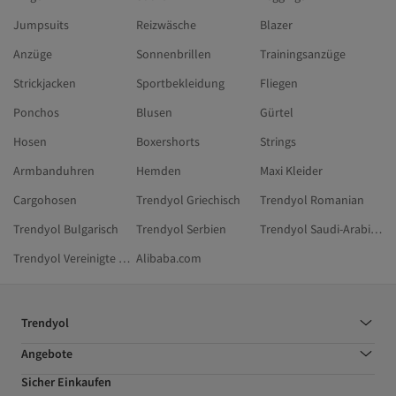
Jumpsuits
Reizwäsche
Blazer
Anzüge
Sonnenbrillen
Trainingsanzüge
Strickjacken
Sportbekleidung
Fliegen
Ponchos
Blusen
Gürtel
Hosen
Boxershorts
Strings
Armbanduhren
Hemden
Maxi Kleider
Cargohosen
Trendyol Griechisch
Trendyol Romanian
Trendyol Bulgarisch
Trendyol Serbien
Trendyol Saudi-Arabien
Trendyol Vereinigte Arabische Emirate
Alibaba.com
Trendyol
Angebote
Sicher Einkaufen