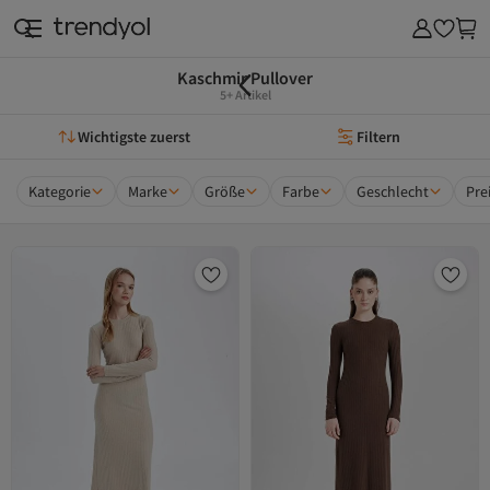
Kaschmir Pullover
5+ Artikel
Wichtigste zuerst
Filtern
Kategorie
Marke
Größe
Farbe
Geschlecht
Pre