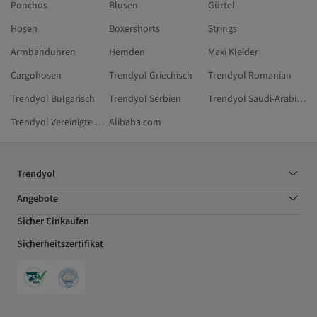
Ponchos
Blusen
Gürtel
Hosen
Boxershorts
Strings
Armbanduhren
Hemden
Maxi Kleider
Cargohosen
Trendyol Griechisch
Trendyol Romanian
Trendyol Bulgarisch
Trendyol Serbien
Trendyol Saudi-Arabien
Trendyol Vereinigte Arabische Emirate
Alibaba.com
Trendyol
Angebote
Sicher Einkaufen
Sicherheitszertifikat