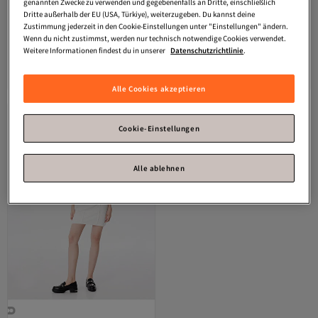
genannten Zwecke zu verwenden und gegebenenfalls an Dritte, einschließlich
Dritte außerhalb der EU (USA, Türkiye), weiterzugeben. Du kannst deine
Zustimmung jederzeit in den Cookie-Einstellungen unter "Einstellungen" ändern.
Wenn du nicht zustimmst, werden nur technisch notwendige Cookies verwendet.
Defacto
Figurbetontes,
Olalook
Schwarzes Damen-
Weitere Informationen findest du in unserer
Datenschutzrichtlinie
.
halbgeripptes, weißes Mini-
Midikleid aus Stahl mit Trägern und
3.2
(
6
)
3.0
(
2
)
Strickkleid mit Rollkragen und
Schlitz ELB-19002430
Versand kostenlos ab 35€
Versand kostenlos ab 35€
Knöpfen D3455AX24AU
33,
29,
03
€
31
€
Alle Cookies akzeptieren
Cookie-Einstellungen
Alle ablehnen