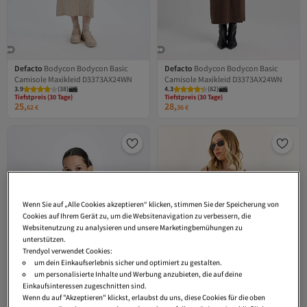
Defacto
Bodycon Bodycon Basic
Defacto
Bodycon Bodycon Basic
Camisole Maxikleid D3373AX24WN
Camisole Maxikleid D3373AX24WN
Tiefstpreis (30 Tage)
Tiefstpreis (30 Tage)
3.9
Versand kostenlos ab 35€
(
38
)
4.3
Versand kostenlos ab 35€
(
82
)
Tiefstpreis (30 Tage)
Tiefstpreis (30 Tage)
25,
28,
62
€
36
€
Wenn Sie auf „Alle Cookies akzeptieren“ klicken, stimmen Sie der Speicherung von
Cookies auf Ihrem Gerät zu, um die Websitenavigation zu verbessern, die
Websitenutzung zu analysieren und unsere Marketingbemühungen zu
unterstützen.
Trendyol verwendet Cookies:
um dein Einkaufserlebnis sicher und optimiert zu gestalten.
um personalisierte Inhalte und Werbung anzubieten, die auf deine
Einkaufsinteressen zugeschnitten sind.
Wenn du auf "Akzeptieren" klickst, erlaubst du uns, diese Cookies für die oben