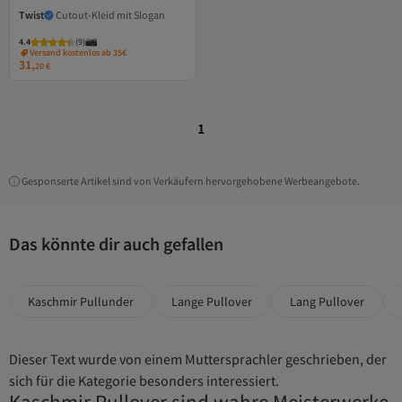
Twist
Cutout-Kleid mit Slogan
4.4
(
9
)
Versand kostenlos ab 35€
31,
20
€
1
Gesponserte Artikel sind von Verkäufern hervorgehobene Werbeangebote.
Das könnte dir auch gefallen
Kaschmir Pullunder
Lange Pullover
Lang Pullover
Dieser Text wurde von einem Muttersprachler geschrieben, der
sich für die Kategorie besonders interessiert.
Kaschmir Pullover sind wahre Meisterwerke