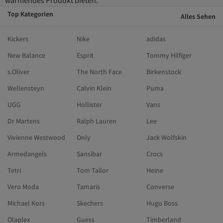
Top Kategorien
Alles Sehen
Kickers
Nike
adidas
New Balance
Esprit
Tommy Hilfiger
s.Oliver
The North Face
Birkenstock
Wellensteyn
Calvin Klein
Puma
UGG
Hollister
Vans
Dr Martens
Ralph Lauren
Lee
Vivienne Westwood
Only
Jack Wolfskin
Armedangels
Sansibar
Crocs
Tetri
Tom Tailor
Heine
Vero Moda
Tamaris
Converse
Michael Kors
Skechers
Hugo Boss
Olaplex
Guess
Timberland