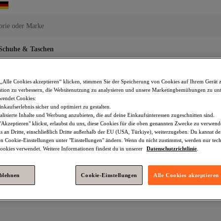
orie oder Marke
Schuhe & Taschen
„Alle Cookies akzeptieren“ klicken, stimmen Sie der Speicherung von Cookies auf Ihrem Gerät 
tion zu verbessern, die Websitenutzung zu analysieren und unsere Marketingbemühungen zu unt
wendet Cookies:
nkaufserlebnis sicher und optimiert zu gestalten.
lisierte Inhalte und Werbung anzubieten, die auf deine Einkaufsinteressen zugeschnitten sind.
Caps Für Kleine Köpfe
Capri Schuhe
Beuteltaschen
Akzeptieren" klickst, erlaubst du uns, diese Cookies für die oben genannten Zwecke zu verwen
s an Dritte, einschließlich Dritte außerhalb der EU (USA, Türkiye), weiterzugeben. Du kannst 
börsen
Schwarz Damen Geldbörsen
Grande Geldbörsen
Ma
den Cookie-Einstellungen unter "Einstellungen" ändern. Wenn du nicht zustimmst, werden nur tec
okies verwendet. Weitere Informationen findest du in unserer
Datenschutzrichtlinie
.
 Geldbörsen
STRELLSON Schwarz Geldbörsen
Beige Geldbörse
Geldbörsen
USHA Geldbörsen
Picard Schwarz Geldbörsen
ablehnen
Cookie-Einstellungen
Alle Cookies akzeptieren