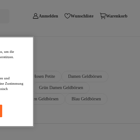
Anmelden
Wunschliste
Warenkorb
zu, um die
erstützen.
Jeans Petite
Hosen Petite
Damen Geldbörsen
den und
deine Zustimmung
no Geldbörsen
Grün Damen Geldbörsen
hnisch
n
Beige Damen Geldbörsen
Blau Geldbörsen