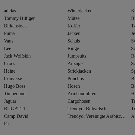
adidas
Winterjacken
K
Tommy Hilfiger
Mütze
Bi
Birkenstock
Koffer
T-
Puma
Jacken
J
Vans
Schals
Sw
Lee
Ringe
S
Jack Wolfskin
Jumpsuits
R
Crocs
Anzüge
S
Heine
Strickjacken
S
Converse
Ponchos
B
Hugo Boss
Hosen
B
Timberland
Armbanduhren
H
Jaguar
Cargohosen
T
BUGATTI
Trendyol Bulgarisch
T
Camp David
Trendyol Vereinigte Arabische Emirate
A
Fa