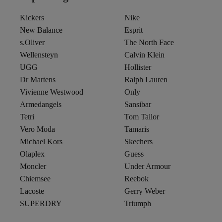
Kickers
Nike
New Balance
Esprit
s.Oliver
The North Face
Wellensteyn
Calvin Klein
UGG
Hollister
Dr Martens
Ralph Lauren
Vivienne Westwood
Only
Armedangels
Sansibar
Tetri
Tom Tailor
Vero Moda
Tamaris
Michael Kors
Skechers
Olaplex
Guess
Moncler
Under Armour
Chiemsee
Reebok
Lacoste
Gerry Weber
SUPERDRY
Triumph