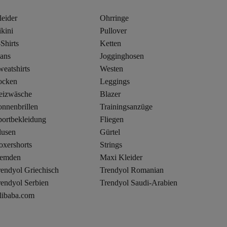
leider
Ohrringe
kini
Pullover
Shirts
Ketten
eans
Jogginghosen
eatshirts
Westen
ocken
Leggings
eizwäsche
Blazer
onnenbrillen
Trainingsanzüge
portbekleidung
Fliegen
lusen
Gürtel
oxershorts
Strings
emden
Maxi Kleider
rendyol Griechisch
Trendyol Romanian
rendyol Serbien
Trendyol Saudi-Arabien
libaba.com