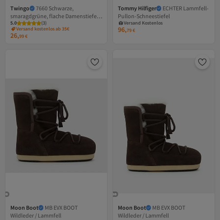
Twingo
7660 Schwarze,
Tommy Hilfiger
ECHTER Lammfell-
smaragdgrüne, flache Damenstiefel
Pullon-Schneestiefel
5.0
(
3
)
Versand Kostenlos
aus Lammfell
96,
Versand kostenlos ab 35€
Gratis Versand
79
€
26,
Versand Kostenlos
99
€
Moon Boot
MB EVX BOOT
Moon Boot
MB EVX BOOT
Versand Kostenlos
Wildleder / Lammfell
Wildleder / Lammfell
Gratis Versand