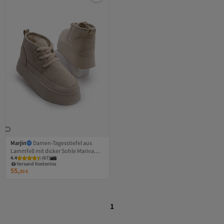
Marjin
Damen-Tagesstiefel aus
Lammfell mit dicker Sohle Mariva
Versand Kostenlos
4.4
Gratis Versand
(
67
)
Beige Wildleder
Versand Kostenlos
55,
30
€
1