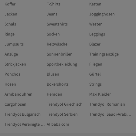
Koffer
T-Shirts
Ketten
Jacken
Jeans
Jogginghosen
Schals
Sweatshirts
Westen
Ringe
Socken
Leggings
Jumpsuits
Reizwäsche
Blazer
Anzüge
Sonnenbrillen
Trainingsanzüge
Strickjacken
Sportbekleidung
Fliegen
Ponchos
Blusen
Gürtel
Hosen
Boxershorts
Strings
Armbanduhren
Hemden
Maxi Kleider
Cargohosen
Trendyol Griechisch
Trendyol Romanian
Trendyol Bulgarisch
Trendyol Serbien
Trendyol Saudi-Arabien
Trendyol Vereinigte Arabische Emirate
Alibaba.com