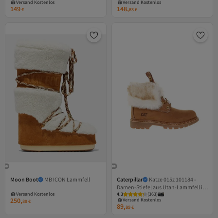
Versand Kostenlos
Versand Kostenlos
149
148,
Gratis Versand
€
63
€
Versand Kostenlos
Moon Boot
MB ICON Lammfell
Caterpillar
Katze 015z 101184 -
Versand Kostenlos
Damen-Stiefel aus Utah-Lammfell in
Gratis Versand
Versand Kostenlos
Versand Kostenlos
4.3
Gratis Versand
(
363
)
Zimtfarbe
250,
Versand Kostenlos
89
€
89,
89
€