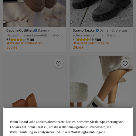
Capone Outfitters
Damen-
Sanvio Tarzkar
Damen-Stiefel aus
Hausschuhe aus Lammfell mit dicker
schwarzem Lammfell, lässig,
4.1
(
38
)
4.1
(
43
)
Sohle und runder Zehenpartie
bequem, kalt und wasserdicht,
Versand kostenlos ab 35€
Versand kostenlos ab 35€
robust, garantiert rutschfeste Sohle
33,
24,
45
€
99
€
Wenn Sie auf „Alle Cookies akzeptieren“ klicken, stimmen Sie der Speicherung von
Cookies auf Ihrem Gerät zu, um die Websitenavigation zu verbessern, die
Websitenutzung zu analysieren und unsere Marketingbemühungen zu