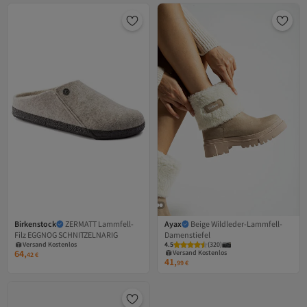
Birkenstock
ZERMATT Lammfell-
Ayax
Beige Wildleder-Lammfell-
Versand Kostenlos
Filz EGGNOG SCHNITZELNARIG
Damenstiefel
Gratis Versand
Versand Kostenlos
Versand Kostenlos
4.5
Gratis Versand
(
320
)
64,
Versand Kostenlos
42
€
41,
99
€