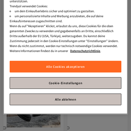
unterstützen.
Trendyol verwendet Cookies:
um dein Einkaufserlebnis sicher und optimiert zu gestalten.
um personalisierte Inhalte und Werbung anzubieten, die auf deine
Yaya by Hotiç
Damen-Stiefel aus
Ayax
Schwarze Wildleder-
Einkaufsinteressen zugeschnitten sind.
hellbraunem Lammfell mit
Lammfell-Damenstiefel
3.0
(
6
)
4.5
(
344
)
Wenn du auf "Akzeptieren" klickst, erlaubst du uns, diese Cookies für die oben
bequemer, dicker Sohle
Versand Kostenlos
Versand Kostenlos
genannten Zwecke zu verwenden und gegebenenfalls an Dritte, einschließlich
66,
40,
Gratis Versand
Gratis Versand
29
€
49
€
Dritte außerhalb der EU (USA, Türkiye), weiterzugeben. Du kannst deine
Versand Kostenlos
Versand Kostenlos
Zustimmung jederzeit in den Cookie-Einstellungen unter "Einstellungen" ändern.
Wenn du nicht zustimmst, werden nur technisch notwendige Cookies verwendet.
Weitere Informationen findest du in unserer
Datenschutzrichtlinie
.
Alle Cookies akzeptieren
Cookie-Einstellungen
Alle ablehnen