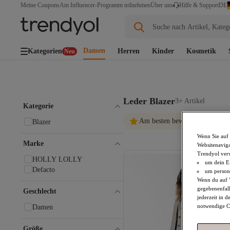
DE
Meine Coupons
Am Influencer-Programm teilnehmen
Über uns
Hilfe & Support
Suche nach Artikel, Kateg
Damen
Kategorien
Herren
Kinder
Kosmetik
Neu
Leder Blazer
3+ Artikel
Kategorie
Am besten bewertete Artikel
Blazer
Wenn Sie auf 
Marke
Websitenaviga
Trendyol ver
HOLLY LOLLY
um dein Ei
Defacto
um persona
Wenn du auf "
gegebenenfall
Geschlecht
jederzeit in 
notwendige Co
Damen
Größe