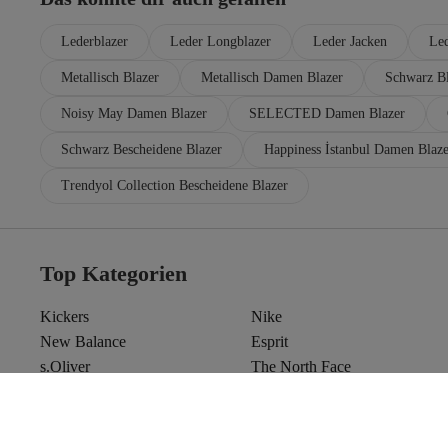
Lederblazer
Leder Longblazer
Leder Jacken
Led
Metallisch Blazer
Metallisch Damen Blazer
Schwarz Bl
Noisy May Damen Blazer
SELECTED Damen Blazer
Schwarz Bescheidene Blazer
Happiness İstanbul Damen Blaze
Trendyol Collection Bescheidene Blazer
Top Kategorien
Kickers
Nike
New Balance
Esprit
s.Oliver
The North Face
Wellensteyn
Calvin Klein
UGG
Hollister
Dr Martens
Ralph Lauren