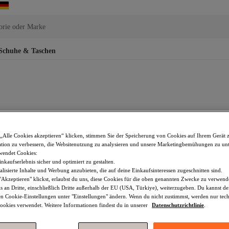
orie oder Marke
Schuhe & Taschen
„Alle Cookies akzeptieren“ klicken, stimmen Sie der Speicherung von Cookies auf Ihrem Gerät 
tion zu verbessern, die Websitenutzung zu analysieren und unsere Marketingbemühungen zu unt
wendet Cookies:
nkaufserlebnis sicher und optimiert zu gestalten.
lisierte Inhalte und Werbung anzubieten, die auf deine Einkaufsinteressen zugeschnitten sind.
Akzeptieren" klickst, erlaubst du uns, diese Cookies für die oben genannten Zwecke zu verwen
s an Dritte, einschließlich Dritte außerhalb der EU (USA, Türkiye), weiterzugeben. Du kannst 
den Cookie-Einstellungen unter "Einstellungen" ändern. Wenn du nicht zustimmst, werden nur tec
okies verwendet. Weitere Informationen findest du in unserer
Datenschutzrichtlinie
.