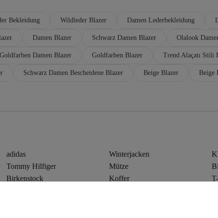
er Bekleidung
Wildleder Blazer
Damen Lederbekleidung
L
azer
Damen Blazer
Schwarz Damen Blazer
Olalook Damen
Goldfarben Damen Blazer
Goldfarben Blazer
Trend Alaçatı Stili
r
Schwarz Damen Bescheidene Blazer
Beige Blazer
Beige 
adidas
Winterjacken
K
Tommy Hilfiger
Mütze
Bi
Birkenstock
Koffer
T-
Puma
Jacken
J
Vans
Schals
Sw
Lee
Ringe
S