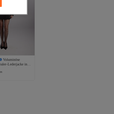
Voluminöse
os
aler-Lederjacke in
os