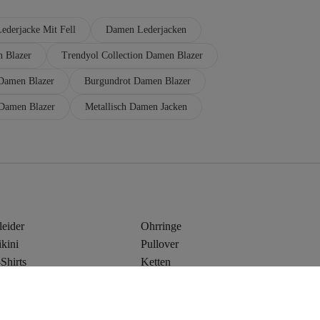
ederjacke Mit Fell
Damen Lederjacken
 Blazer
Trendyol Collection Damen Blazer
 Damen Blazer
Burgundrot Damen Blazer
Damen Blazer
Metallisch Damen Jacken
leider
Ohrringe
kini
Pullover
Shirts
Ketten
eans
Jogginghosen
eatshirts
Westen
ocken
Leggings