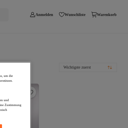
Anmelden
Wunschliste
Warenkorb
Wichtigste zuerst
zu, um die
erstützen.
den und
deine Zustimmung
hnisch