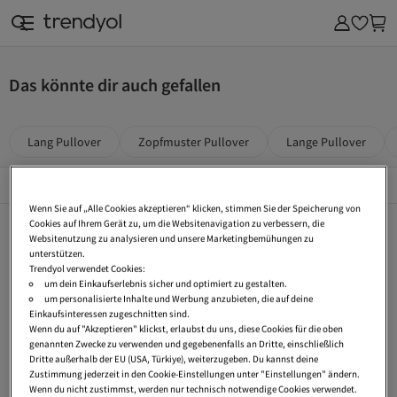
Das könnte dir auch gefallen
Lang Pullover
Zopfmuster Pullover
Lange Pullover
Top Kategorien
Alles Sehen
Wenn Sie auf „Alle Cookies akzeptieren“ klicken, stimmen Sie der Speicherung von
Kickers
Nike
adidas
Cookies auf Ihrem Gerät zu, um die Websitenavigation zu verbessern, die
Websitenutzung zu analysieren und unsere Marketingbemühungen zu
New Balance
Esprit
Tommy Hilfiger
unterstützen.
Trendyol verwendet Cookies:
s.Oliver
The North Face
Birkenstock
um dein Einkaufserlebnis sicher und optimiert zu gestalten.
um personalisierte Inhalte und Werbung anzubieten, die auf deine
Wellensteyn
Calvin Klein
Puma
Einkaufsinteressen zugeschnitten sind.
Wenn du auf "Akzeptieren" klickst, erlaubst du uns, diese Cookies für die oben
UGG
Hollister
Vans
genannten Zwecke zu verwenden und gegebenenfalls an Dritte, einschließlich
Dritte außerhalb der EU (USA, Türkiye), weiterzugeben. Du kannst deine
Dr Martens
Ralph Lauren
Lee
Zustimmung jederzeit in den Cookie-Einstellungen unter "Einstellungen" ändern.
Wenn du nicht zustimmst, werden nur technisch notwendige Cookies verwendet.