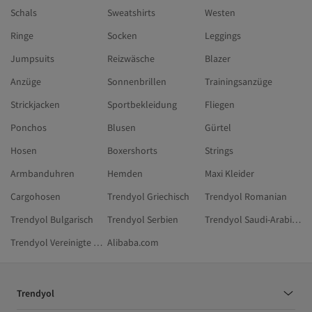
Schals
Sweatshirts
Westen
Ringe
Socken
Leggings
Jumpsuits
Reizwäsche
Blazer
Anzüge
Sonnenbrillen
Trainingsanzüge
Strickjacken
Sportbekleidung
Fliegen
Ponchos
Blusen
Gürtel
Hosen
Boxershorts
Strings
Armbanduhren
Hemden
Maxi Kleider
Cargohosen
Trendyol Griechisch
Trendyol Romanian
Trendyol Bulgarisch
Trendyol Serbien
Trendyol Saudi-Arabien
Trendyol Vereinigte Arabische Emirate
Alibaba.com
Trendyol