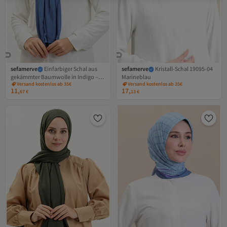
sefamerve
Einfarbiger Schal aus
sefamerve
Kristall-Schal 19095-04
gekämmter Baumwolle in Indigo –
Marineblau
Versand kostenlos ab 35€
Versand kostenlos ab 35€
90160-16
11,
17,
67
€
13
€