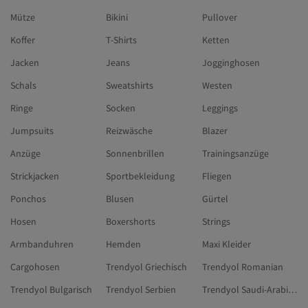
Mütze
Bikini
Pullover
Koffer
T-Shirts
Ketten
Jacken
Jeans
Jogginghosen
Schals
Sweatshirts
Westen
Ringe
Socken
Leggings
Jumpsuits
Reizwäsche
Blazer
Anzüge
Sonnenbrillen
Trainingsanzüge
Strickjacken
Sportbekleidung
Fliegen
Ponchos
Blusen
Gürtel
Hosen
Boxershorts
Strings
Armbanduhren
Hemden
Maxi Kleider
Cargohosen
Trendyol Griechisch
Trendyol Romanian
Trendyol Bulgarisch
Trendyol Serbien
Trendyol Saudi-Arabien