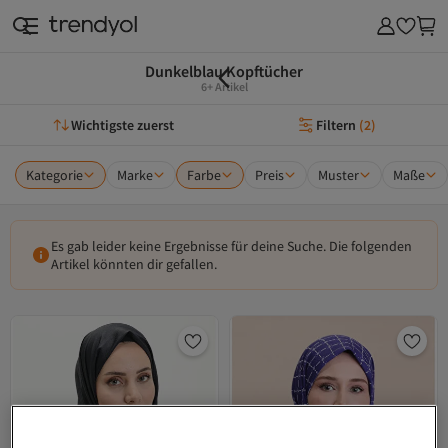
Dunkelblau Kopftücher
6+ Artikel
Wichtigste zuerst
Filtern
(
2
)
Kategorie
Marke
Farbe
Preis
Muster
Maße
Es gab leider keine Ergebnisse für deine Suche. Die folgenden
Artikel könnten dir gefallen.