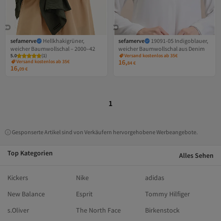
sefamerve
Hellkhakigrüner,
sefamerve
19091-05 Indigoblauer,
weicher Baumwollschal – 2000–42
weicher Baumwollschal aus Denim
5.0
(
1
)
Versand kostenlos ab 35€
16,
Versand kostenlos ab 35€
84
€
16,
09
€
1
Gesponserte Artikel sind von Verkäufern hervorgehobene Werbeangebote.
Top Kategorien
Alles Sehen
Kickers
Nike
adidas
New Balance
Esprit
Tommy Hilfiger
s.Oliver
The North Face
Birkenstock