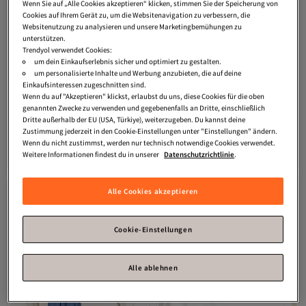
Wenn Sie auf „Alle Cookies akzeptieren“ klicken, stimmen Sie der Speicherung von
Cookies auf Ihrem Gerät zu, um die Websitenavigation zu verbessern, die
Websitenutzung zu analysieren und unsere Marketingbemühungen zu
unterstützen.
Trendyol verwendet Cookies:
um dein Einkaufserlebnis sicher und optimiert zu gestalten.
um personalisierte Inhalte und Werbung anzubieten, die auf deine
Einkaufsinteressen zugeschnitten sind.
Wenn du auf "Akzeptieren" klickst, erlaubst du uns, diese Cookies für die oben
genannten Zwecke zu verwenden und gegebenenfalls an Dritte, einschließlich
Dritte außerhalb der EU (USA, Türkiye), weiterzugeben. Du kannst deine
sefamerve
Kristallschal 1099-17 –
sefamerve
Weicher Baumwollschal
Zustimmung jederzeit in den Cookie-Einstellungen unter "Einstellungen" ändern.
Modell Marineblau
19091-04 Marineblau Creme
Wenn du nicht zustimmst, werden nur technisch notwendige Cookies verwendet.
Versand kostenlos ab 35€
Versand kostenlos ab 35€
Weitere Informationen findest du in unserer
Datenschutzrichtlinie
.
15,
17,
46
€
55
€
Alle Cookies akzeptieren
Cookie-Einstellungen
Alle ablehnen