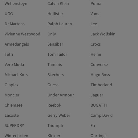
Wellensteyn
Calvin Klein
Puma
UGG
Hollister
Vans
Dr Martens
Ralph Lauren
Lee
Vivienne Westwood
Only
Jack Wolfskin
Armedangels
Sansibar
Crocs
Tetri
Tom Tailor
Heine
Vero Moda
Tamaris
Converse
Michael Kors
Skechers
Hugo Boss
Olaplex
Guess
Timberland
Moncler
Under Armour
Jaguar
Chiemsee
Reebok
BUGATTI
Lacoste
Gerry Weber
Camp David
SUPERDRY
Triumph
Fa
Winterjacken
Kleider
Ohrringe