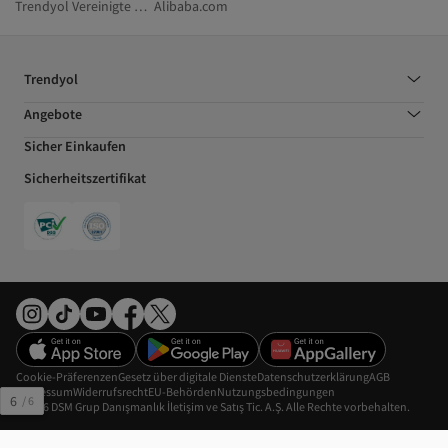
Trendyol Vereinigte Arabische Emirate
Alibaba.com
Trendyol
Angebote
Sicher Einkaufen
Sicherheitszertifikat
Cookie-Präferenzen
Gesetz über digitale Dienste
Datenschutzerklärung
AGB
Impressum
Widerrufsrecht
EU-Behörden
Nutzungsbedingungen
6
/
6
©2026 DSM Grup Danışmanlık İletişim ve Satış Tic. A.Ş. Alle Rechte vorbehalten.