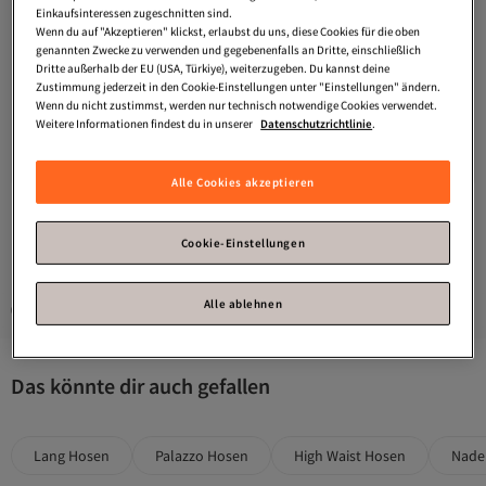
Einkaufsinteressen zugeschnitten sind.
Wenn du auf "Akzeptieren" klickst, erlaubst du uns, diese Cookies für die oben
genannten Zwecke zu verwenden und gegebenenfalls an Dritte, einschließlich
Dritte außerhalb der EU (USA, Türkiye), weiterzugeben. Du kannst deine
Zustimmung jederzeit in den Cookie-Einstellungen unter "Einstellungen" ändern.
Wenn du nicht zustimmst, werden nur technisch notwendige Cookies verwendet.
Trendyol Collection
Braune Hose
YAS.
YASPIMIS HMW Nadelstreifen-
Versand Kostenlos
Weitere Informationen findest du in unserer
Datenschutzrichtlinie
.
mit Nadelstreifen und Schal-
Hose
Versand Kostenlos
Gratis Versand
4.2
Gratis Versand
(
55
)
Versand Kostenlos
Bindedetail TWOSS26PL00146
44,
Versand Kostenlos
54
€
37,
37
€
Alle Cookies akzeptieren
1
Cookie-Einstellungen
Alle ablehnen
Gesponserte Artikel sind von Verkäufern hervorgehobene Werbeangebote.
Das könnte dir auch gefallen
Lang Hosen
Palazzo Hosen
High Waist Hosen
Nadel