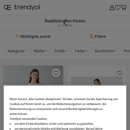
Nadelstreifen Hosen
2+ Artikel
Wichtigste zuerst
Filtern
Kategorie
Marke
Größe
Farbe
Geschlecht
Pre
Wenn Sie auf „Alle Cookies akzeptieren“ klicken, stimmen Sie der Speicherung von
Cookies auf Ihrem Gerät zu, um die Websitenavigation zu verbessern, die
Websitenutzung zu analysieren und unsere Marketingbemühungen zu
unterstützen.
Trendyol verwendet Cookies:
um dein Einkaufserlebnis sicher und optimiert zu gestalten.
um personalisierte Inhalte und Werbung anzubieten, die auf deine