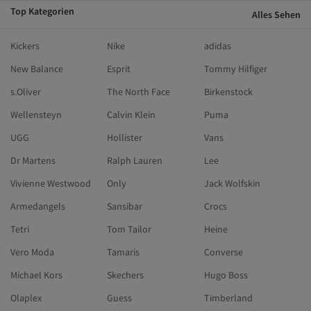
Top Kategorien
Alles Sehen
Kickers
Nike
adidas
New Balance
Esprit
Tommy Hilfiger
s.Oliver
The North Face
Birkenstock
Wellensteyn
Calvin Klein
Puma
UGG
Hollister
Vans
Dr Martens
Ralph Lauren
Lee
Vivienne Westwood
Only
Jack Wolfskin
Armedangels
Sansibar
Crocs
Tetri
Tom Tailor
Heine
Vero Moda
Tamaris
Converse
Michael Kors
Skechers
Hugo Boss
Olaplex
Guess
Timberland