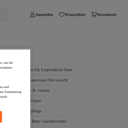
Anmelden
Wunschliste
Warenkorb
zu, um die
erstützen.
Sonnencreme Für Empfindliche Haut
La Mer Sonnencreme Fürs Gesicht
den und
icci Körperlotionen & -cremes
deine Zustimmung
hnisch
encremes Für Den Körper
ogena Sonnenschutzpflege
Fürs Gesicht
Beter Gesichtscremes