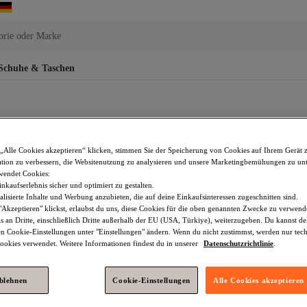
orie oder Marke
Schuhe & Taschen
„Alle Cookies akzeptieren“ klicken, stimmen Sie der Speicherung von Cookies auf Ihrem Gerät 
tion zu verbessern, die Websitenutzung zu analysieren und unsere Marketingbemühungen zu unt
reme Auf Wasserbasis
Sonnencreme Lsf 70
Getönte Sonnencreme
wendet Cookies:
nkaufserlebnis sicher und optimiert zu gestalten.
lkohol
Sonnencremes Für Den Körper
Sonnencreme Fürs Gesicht
lisierte Inhalte und Werbung anzubieten, die auf deine Einkaufsinteressen zugeschnitten sind.
Akzeptieren" klickst, erlaubst du uns, diese Cookies für die oben genannten Zwecke zu verwen
reme Fürs Gesicht
Neutrogena Sonnencreme Fürs Gesicht
Nina R
s an Dritte, einschließlich Dritte außerhalb der EU (USA, Türkiye), weiterzugeben. Du kannst 
den Cookie-Einstellungen unter "Einstellungen" ändern. Wenn du nicht zustimmst, werden nur tec
zmittel
BareMinerals Sonnencreme Fürs Gesicht
Bioderma Sonn
okies verwendet. Weitere Informationen findest du in unserer
Datenschutzrichtlinie
.
cremes Für Den Körper
Rene Furterer Sonnenschutzmittel
Neutr
ablehnen
Cookie-Einstellungen
Alle Cookies akzeptieren
hutzpflege
SVR Sonnencreme Fürs Gesicht
Rilastil Sonnencreme 