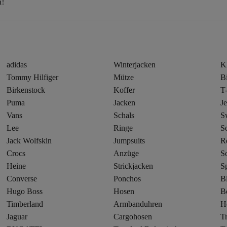
n!
adidas
Winterjacken
K
Tommy Hilfiger
Mütze
Bi
Birkenstock
Koffer
T-
Puma
Jacken
J
Vans
Schals
Sw
Lee
Ringe
S
Jack Wolfskin
Jumpsuits
R
Crocs
Anzüge
S
Heine
Strickjacken
S
Converse
Ponchos
B
Hugo Boss
Hosen
B
Timberland
Armbanduhren
H
Jaguar
Cargohosen
T