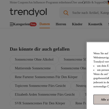
DE
Meine Coupons
Am Influencer-Programm teilnehmen
Über uns
Hilfe & Support
Suche nach Artikel, Kateg
Damen
Kategorien
Herren
Kinder
Kosmetik
Neu
Das könnte dir auch gefallen
Wenn Sie auf 
Websitenaviga
Sonnencreme Ohne Alkohol
Sonnencreme 50
Sonnenc
Trendyol ver
um dein Ei
Mattierende Sonnencreme
Sonnencreme Ohne Parfum Und A
um persona
Wenn du auf "
Rene Furterer Sonnencremes Für Den Körper
Sensai Sonnenc
gegebenenfall
jederzeit in 
Topicrem Sonnencreme Fürs Gesicht
Neutrogena Sonnenschut
notwendige Co
Elizabeth Arden Sonnencreme Fürs Gesicht
Topicrem Sonnen
Alle 
SVR Sonnencremes Für Den Körper
Rene Furterer Sonnensc