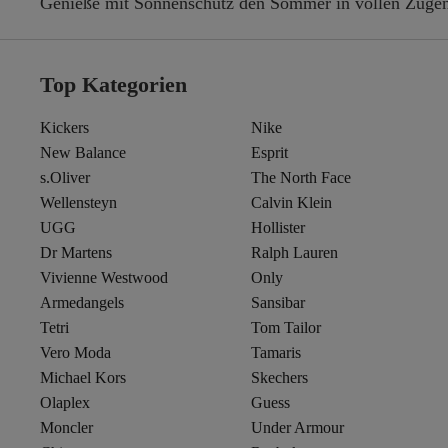
Genieße mit Sonnenschutz den Sommer in vollen Züge
Top Kategorien
Kickers
Nike
New Balance
Esprit
s.Oliver
The North Face
Wellensteyn
Calvin Klein
UGG
Hollister
Dr Martens
Ralph Lauren
Vivienne Westwood
Only
Armedangels
Sansibar
Tetri
Tom Tailor
Vero Moda
Tamaris
Michael Kors
Skechers
Olaplex
Guess
Moncler
Under Armour