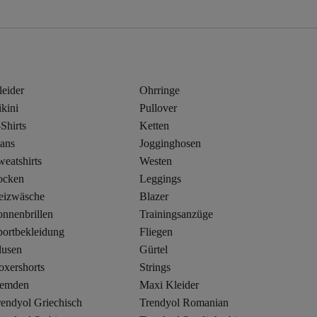
leider
Ohrringe
kini
Pullover
Shirts
Ketten
eans
Jogginghosen
eatshirts
Westen
ocken
Leggings
eizwäsche
Blazer
onnenbrillen
Trainingsanzüge
portbekleidung
Fliegen
lusen
Gürtel
oxershorts
Strings
emden
Maxi Kleider
rendyol Griechisch
Trendyol Romanian