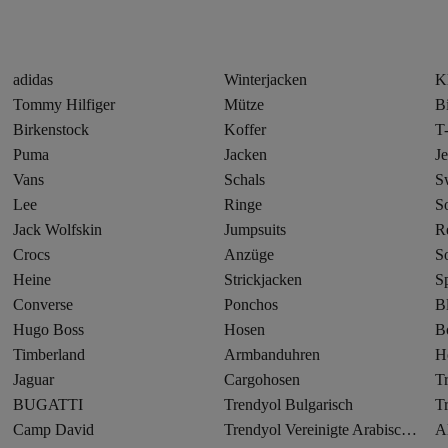
adidas
Winterjacken
K
Tommy Hilfiger
Mütze
Bi
Birkenstock
Koffer
T-
Puma
Jacken
J
Vans
Schals
Sw
Lee
Ringe
S
Jack Wolfskin
Jumpsuits
R
Crocs
Anzüge
S
Heine
Strickjacken
S
Converse
Ponchos
B
Hugo Boss
Hosen
B
Timberland
Armbanduhren
H
Jaguar
Cargohosen
T
BUGATTI
Trendyol Bulgarisch
T
Camp David
Trendyol Vereinigte Arabische Emirate
A