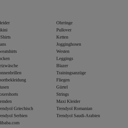
leider
Ohrringe
kini
Pullover
Shirts
Ketten
eans
Jogginghosen
eatshirts
Westen
ocken
Leggings
eizwäsche
Blazer
onnenbrillen
Trainingsanzüge
portbekleidung
Fliegen
lusen
Gürtel
oxershorts
Strings
emden
Maxi Kleider
rendyol Griechisch
Trendyol Romanian
rendyol Serbien
Trendyol Saudi-Arabien
libaba.com