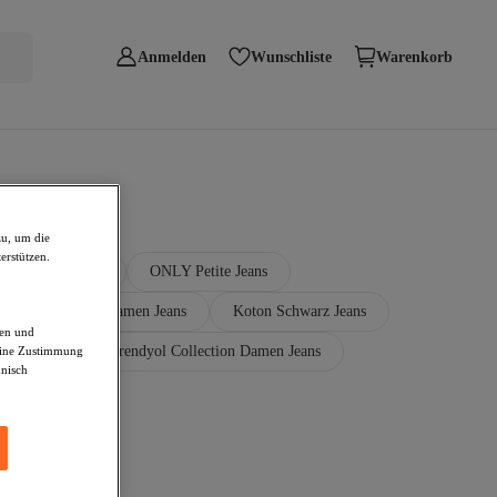
Anmelden
Wunschliste
Warenkorb
zu, um die
erstützen.
Leg Jeans Damen
ONLY Petite Jeans
eiß Jeans
Damen Jeans
Koton Schwarz Jeans
den und
warz Jeans
Trendyol Collection Damen Jeans
deine Zustimmung
hnisch