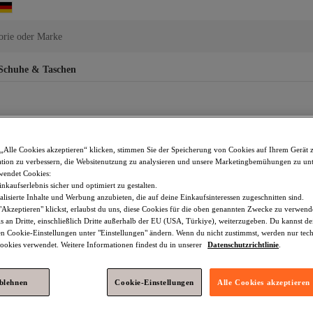
orie oder Marke
Schuhe & Taschen
„Alle Cookies akzeptieren“ klicken, stimmen Sie der Speicherung von Cookies auf Ihrem Gerät 
tion zu verbessern, die Websitenutzung zu analysieren und unsere Marketingbemühungen zu unt
Jeans Skinny
High Waist Jeans
Petite Kleider
Wide 
wendet Cookies:
nkaufserlebnis sicher und optimiert zu gestalten.
ONLY Petite Blau Jeans
ONLY Petite Rosa Jeans
ONLY Petite W
lisierte Inhalte und Werbung anzubieten, die auf deine Einkaufsinteressen zugeschnitten sind.
Akzeptieren" klickst, erlaubst du uns, diese Cookies für die oben genannten Zwecke zu verwen
ns
Koton Jeans
Blau Damen Jeans
Trendyol Collection Sch
s an Dritte, einschließlich Dritte außerhalb der EU (USA, Türkiye), weiterzugeben. Du kannst 
den Cookie-Einstellungen unter "Einstellungen" ändern. Wenn du nicht zustimmst, werden nur tec
okies verwendet. Weitere Informationen findest du in unserer
Datenschutzrichtlinie
.
ans
Happiness İstanbul Damen Jeans
Jeans
, der sich für die Kategorie besonders interessiert.
ablehnen
Cookie-Einstellungen
Alle Cookies akzeptieren
fort sich vereinen.