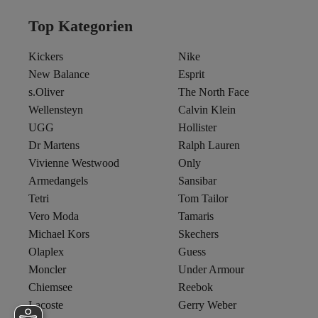
Top Kategorien
Kickers
Nike
New Balance
Esprit
s.Oliver
The North Face
Wellensteyn
Calvin Klein
UGG
Hollister
Dr Martens
Ralph Lauren
Vivienne Westwood
Only
Armedangels
Sansibar
Tetri
Tom Tailor
Vero Moda
Tamaris
Michael Kors
Skechers
Olaplex
Guess
Moncler
Under Armour
Chiemsee
Reebok
Lacoste
Gerry Weber