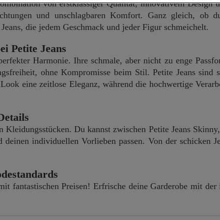
Kombination von erstklassiger Qualität, innovativem Design u
lrichtungen und unschlagbaren Komfort. Ganz gleich, ob d
kte Jeans, die jedem Geschmack und jeder Figur schmeichelt.
i Petite Jeans
erfekter Harmonie. Ihre schmale, aber nicht zu enge Passfo
ngsfreiheit, ohne Kompromisse beim Stil. Petite Jeans sind s
Look eine zeitlose Eleganz, während die hochwertige Verarbe
Details
an Kleidungsstücken. Du kannst zwischen Petite Jeans Skinny
d deinen individuellen Vorlieben passen. Von der schicken J
Modestandards
 mit fantastischen Preisen! Erfrische deine Garderobe mit de