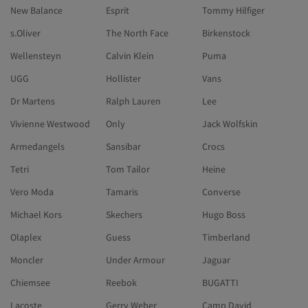
New Balance
Esprit
Tommy Hilfiger
s.Oliver
The North Face
Birkenstock
Wellensteyn
Calvin Klein
Puma
UGG
Hollister
Vans
Dr Martens
Ralph Lauren
Lee
Vivienne Westwood
Only
Jack Wolfskin
Armedangels
Sansibar
Crocs
Tetri
Tom Tailor
Heine
Vero Moda
Tamaris
Converse
Michael Kors
Skechers
Hugo Boss
Olaplex
Guess
Timberland
Moncler
Under Armour
Jaguar
Chiemsee
Reebok
BUGATTI
Lacoste
Gerry Weber
Camp David