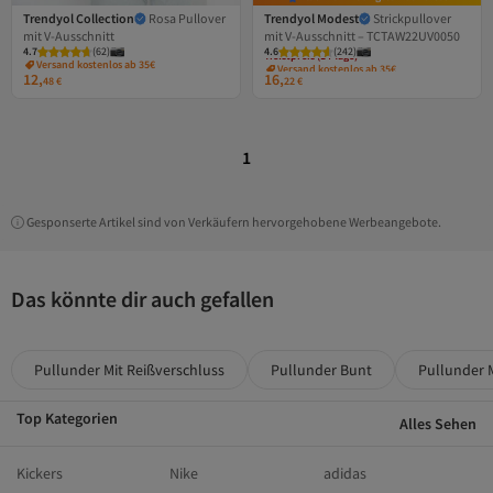
Trendyol Collection
Rosa Pullover
Trendyol Modest
Strickpullover
mit V-Ausschnitt
mit V-Ausschnitt – TCTAW22UV0050
4.7
(
62
)
4.6
Tiefstpreis (14 Tage)
(
242
)
Versand kostenlos ab 35€
Versand kostenlos ab 35€
12,
16,
Tiefstpreis (14 Tage)
48
€
22
€
1
Gesponserte Artikel sind von Verkäufern hervorgehobene Werbeangebote.
Das könnte dir auch gefallen
Pullunder Mit Reißverschluss
Pullunder Bunt
Pullunder 
Top Kategorien
Alles Sehen
Kickers
Nike
adidas