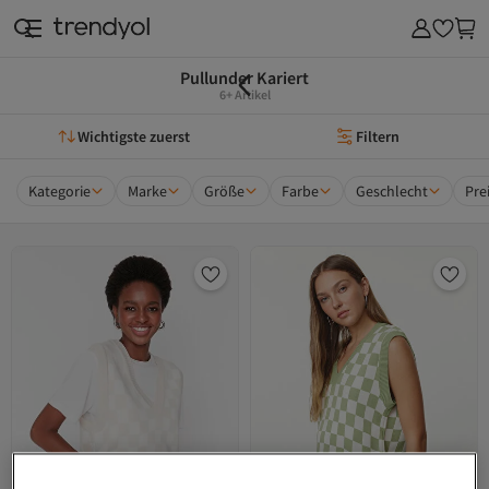
Pullunder Kariert
6+ Artikel
Wichtigste zuerst
Filtern
Kategorie
Marke
Größe
Farbe
Geschlecht
Pre