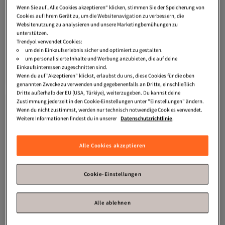
Wenn Sie auf „Alle Cookies akzeptieren“ klicken, stimmen Sie der Speicherung von
Cookies auf Ihrem Gerät zu, um die Websitenavigation zu verbessern, die
Websitenutzung zu analysieren und unsere Marketingbemühungen zu
unterstützen.
Trendyol verwendet Cookies:
Trendyol Collection
Beiger
Trendyol Collection
Mintfarbener
um dein Einkaufserlebnis sicher und optimiert zu gestalten.
Strickpullover mit V-Ausschnitt
Strickpullover mit V-Ausschnitt
um personalisierte Inhalte und Werbung anzubieten, die auf deine
4.5
(
107
)
4.5
(
260
)
TWOAW22BZ0045
TWOAW22BZ0045
Einkaufsinteressen zugeschnitten sind.
Versand kostenlos ab 35€
Versand kostenlos ab 35€
Wenn du auf "Akzeptieren" klickst, erlaubst du uns, diese Cookies für die oben
14,
6,
02
€
68
€
genannten Zwecke zu verwenden und gegebenenfalls an Dritte, einschließlich
Dritte außerhalb der EU (USA, Türkiye), weiterzugeben. Du kannst deine
Zustimmung jederzeit in den Cookie-Einstellungen unter "Einstellungen" ändern.
Wenn du nicht zustimmst, werden nur technisch notwendige Cookies verwendet.
Weitere Informationen findest du in unserer
Datenschutzrichtlinie
.
Alle Cookies akzeptieren
Cookie-Einstellungen
Alle ablehnen