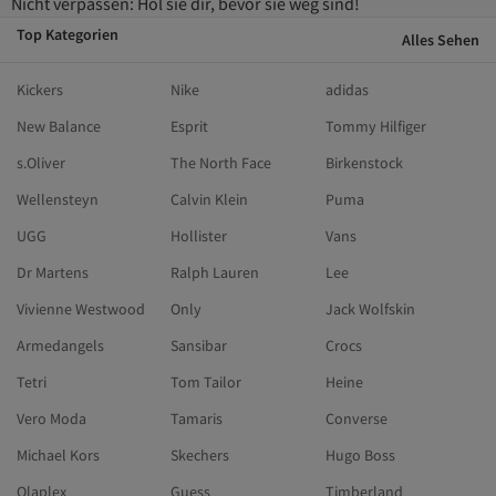
Nicht verpassen: Hol sie dir, bevor sie weg sind!
Top Kategorien
Alles Sehen
Kickers
Nike
adidas
New Balance
Esprit
Tommy Hilfiger
s.Oliver
The North Face
Birkenstock
Wellensteyn
Calvin Klein
Puma
UGG
Hollister
Vans
Dr Martens
Ralph Lauren
Lee
Vivienne Westwood
Only
Jack Wolfskin
Armedangels
Sansibar
Crocs
Tetri
Tom Tailor
Heine
Vero Moda
Tamaris
Converse
Michael Kors
Skechers
Hugo Boss
Olaplex
Guess
Timberland