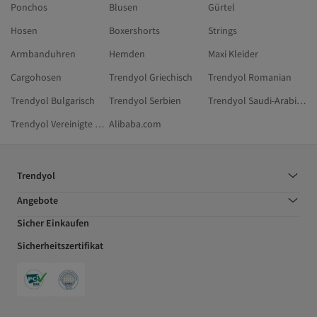
Ponchos
Blusen
Gürtel
Hosen
Boxershorts
Strings
Armbanduhren
Hemden
Maxi Kleider
Cargohosen
Trendyol Griechisch
Trendyol Romanian
Trendyol Bulgarisch
Trendyol Serbien
Trendyol Saudi-Arabien
Trendyol Vereinigte Arabische Emirate
Alibaba.com
Trendyol
Angebote
Sicher Einkaufen
Sicherheitszertifikat