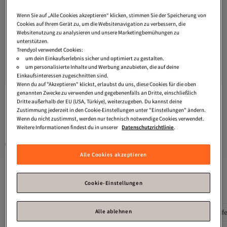
Wenn Sie auf „Alle Cookies akzeptieren“ klicken, stimmen Sie der Speicherung von
Cookies auf Ihrem Gerät zu, um die Websitenavigation zu verbessern, die
Websitenutzung zu analysieren und unsere Marketingbemühungen zu
unterstützen.
Trendyol verwendet Cookies:
Marjin
Damen-Stiletto-Schuhe mit
Shoeberry
Damen-Stiletto
um dein Einkaufserlebnis sicher und optimiert zu gestalten.
spitzer Zehenpartie, Perlenbesatz
„Melina“ aus schwarzem Tüll mit
Versand Kostenlos
Versand Kostenlos
4.6
Gratis Versand
(
9
)
4.0
Gratis Versand
(
5
)
und Netzstoff, klassische Schuhe mit
Pailletten und Perlenstickerei
um personalisierte Inhalte und Werbung anzubieten, die auf deine
Versand Kostenlos
Versand Kostenlos
Absatz, Mozila Beige Satin
Einkaufsinteressen zugeschnitten sind.
74,
55,
76
€
78
€
Wenn du auf "Akzeptieren" klickst, erlaubst du uns, diese Cookies für die oben
genannten Zwecke zu verwenden und gegebenenfalls an Dritte, einschließlich
Dritte außerhalb der EU (USA, Türkiye), weiterzugeben. Du kannst deine
Zustimmung jederzeit in den Cookie-Einstellungen unter "Einstellungen" ändern.
1
Wenn du nicht zustimmst, werden nur technisch notwendige Cookies verwendet.
Weitere Informationen findest du in unserer
Datenschutzrichtlinie
.
Gesponserte Artikel sind von Verkäufern hervorgehobene Werbeangebote.
Alle Cookies akzeptieren
Das könnte dir auch gefallen
Cookie-Einstellungen
Alle ablehnen
Pumps 10 Cm Absatz
Pumps 8 Cm Absatz
Pumps Schleif