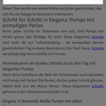
Dieser Text wurde von einem Muttersprachler geschrieben, der
sich für die Kategorie besonders interessiert.
Schritt für Schritt in Eleganz: Pumps mit
anmutigen Perlen
Wenn jeder Schritt ein Statement sein soll, sind Pumps mit
Perlen genau das Richtige für dich! Diese eleganten
Schuhe
sind mehr als nur Fußbekleidung – sie verwandeln deinen
gewöhnlichen Tag in etwas Besonderes. Der Kauf dieser
Schuhe
vervollständigt deine Outfits mit Freude.
Perlenakzente am Boden: Stilvoll durch den Tag mit
eleganten Pumps
Mach deine Schritte in der Welt der Schuhmode noch spezieller
mit Pumps mit Perlen! Die Perlen, die bei jedem Schritt glänzen,
heben dich aus der Masse hervor. Diese bequemen
Schuhe
gehören in den Kleiderschrank jeder Frau.
Eleganz in Reinweiß: Weiße Pumps mit edlen