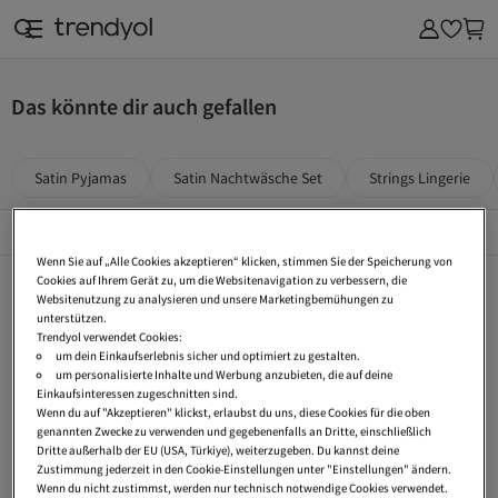
Das könnte dir auch gefallen
Satin Pyjamas
Satin Nachtwäsche Set
Strings Lingerie
Top Kategorien
Alles Sehen
Wenn Sie auf „Alle Cookies akzeptieren“ klicken, stimmen Sie der Speicherung von
Kickers
Nike
adidas
Cookies auf Ihrem Gerät zu, um die Websitenavigation zu verbessern, die
Websitenutzung zu analysieren und unsere Marketingbemühungen zu
New Balance
Esprit
Tommy Hilfiger
unterstützen.
Trendyol verwendet Cookies:
s.Oliver
The North Face
Birkenstock
um dein Einkaufserlebnis sicher und optimiert zu gestalten.
um personalisierte Inhalte und Werbung anzubieten, die auf deine
Wellensteyn
Calvin Klein
Puma
Einkaufsinteressen zugeschnitten sind.
Wenn du auf "Akzeptieren" klickst, erlaubst du uns, diese Cookies für die oben
UGG
Hollister
Vans
genannten Zwecke zu verwenden und gegebenenfalls an Dritte, einschließlich
Dritte außerhalb der EU (USA, Türkiye), weiterzugeben. Du kannst deine
Dr Martens
Ralph Lauren
Lee
Zustimmung jederzeit in den Cookie-Einstellungen unter "Einstellungen" ändern.
Wenn du nicht zustimmst, werden nur technisch notwendige Cookies verwendet.