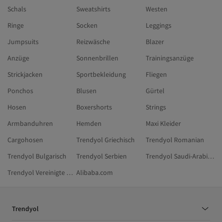
Schals
Sweatshirts
Westen
Ringe
Socken
Leggings
Jumpsuits
Reizwäsche
Blazer
Anzüge
Sonnenbrillen
Trainingsanzüge
Strickjacken
Sportbekleidung
Fliegen
Ponchos
Blusen
Gürtel
Hosen
Boxershorts
Strings
Armbanduhren
Hemden
Maxi Kleider
Cargohosen
Trendyol Griechisch
Trendyol Romanian
Trendyol Bulgarisch
Trendyol Serbien
Trendyol Saudi-Arabien
Trendyol Vereinigte Arabische Emirate
Alibaba.com
Trendyol