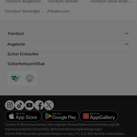
Trendyol Bulgarisch
Trendyol Serbien
Trendyol Saudi-Arabien
Trendyol Vereinigte Arabische Emirate
Alibaba.com
Trendyol
Angebote
Sicher Einkaufen
Sicherheitszertifikat
Cookie-Präferenzen
Gesetz über digitale Dienste
Datenschutzerklärung
AGB
Impressum
Widerrufsrecht
EU-Behörden
Nutzungsbedingungen
©2026 DSM Grup Danışmanlık İletişim ve Satış Tic. A.Ş. Alle Rechte vorbehalten.