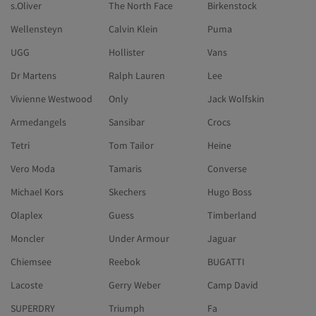
s.Oliver
The North Face
Birkenstock
Wellensteyn
Calvin Klein
Puma
UGG
Hollister
Vans
Dr Martens
Ralph Lauren
Lee
Vivienne Westwood
Only
Jack Wolfskin
Armedangels
Sansibar
Crocs
Tetri
Tom Tailor
Heine
Vero Moda
Tamaris
Converse
Michael Kors
Skechers
Hugo Boss
Olaplex
Guess
Timberland
Moncler
Under Armour
Jaguar
Chiemsee
Reebok
BUGATTI
Lacoste
Gerry Weber
Camp David
SUPERDRY
Triumph
Fa