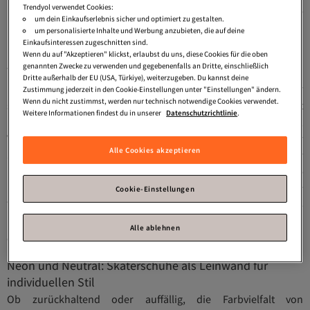
Trendyol verwendet Cookies:
bequemen Passform und dem lässigen Flair sind Skaterschuhe
um dein Einkaufserlebnis sicher und optimiert zu gestalten.
perfekt für den urbanen Streetwear-Look.
um personalisierte Inhalte und Werbung anzubieten, die auf deine
Einkaufsinteressen zugeschnitten sind.
Urbaner Chic: Damen und Herren Skaterschuhe im
Wenn du auf "Akzeptieren" klickst, erlaubst du uns, diese Cookies für die oben
genannten Zwecke zu verwenden und gegebenenfalls an Dritte, einschließlich
Trend vereint
Dritte außerhalb der EU (USA, Türkiye), weiterzugeben. Du kannst deine
Kombiniere Skaterschuhe für Damen mit Jeans, Shorts oder
Zustimmung jederzeit in den Cookie-Einstellungen unter "Einstellungen" ändern.
Wenn du nicht zustimmst, werden nur technisch notwendige Cookies verwendet.
sogar Röcken für einen gelungenen Stilbruch. Ihre Beliebtheit
Weitere Informationen findest du in unserer
Datenschutzrichtlinie
.
beruht auf einer einzigartigen Mischung aus Komfort,
Vielseitigkeit und dem coolen, rebellischen Charme der
Alle Cookies akzeptieren
Skatekultur, was Skaterschuhe zu einem zeitlosen "In" in der
Modewelt macht. Skaterschuhe verleihen jedem Outfit eine
lässige und trendige Note. Ihr zeitloser Stil und hoher
Cookie-Einstellungen
Tragekomfort machen Herren-Skaterschuhe zu einem Must-
have für modebewusste Männer, die Wert auf einen
Alle ablehnen
entspannten und dennoch stylischen Look legen.
Neon und Neutral: Skaterschuhe als Leinwand für
individuellen Stil
Ob zurückhaltend oder auffällig, die Farbvielfalt von