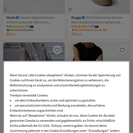
Marjin
Damen-Tagesstiefel aus
Muggo
HUG Garantierter Damen-
echtem Leder mit Fell innen,
Mini-Stiefel mit dicker Sohle und
4.4
(
17
)
4.1
(
76
)
Halbstiefel in Mini-Länge, Rolen-Tan-
Fellinnenseite für den Alltag
Versand Kostenlos
Versand kostenlos ab 35€
Gratis Versand
Wildleder
63,
29,
Versand Kostenlos
35
€
50
€
Wenn Sie auf „Alle Cookies akzeptieren“ klicken, stimmen Sie der Speicherung von
Cookies auf Ihrem Gerät zu, um die Websitenavigation zu verbessern, die
Websitenutzung zu analysieren und unsere Marketingbemühungen zu
unterstützen.
Trendyol verwendet Cookies:
um dein Einkaufserlebnis sicher und optimiert zu gestalten.
um personalisierte Inhalte und Werbung anzubieten, die auf deine
Einkaufsinteressen zugeschnitten sind.
Wenn du auf "Akzeptieren" klickst, erlaubst du uns, diese Cookies für die oben
genannten Zwecke zu verwenden und gegebenenfalls an Dritte, einschließlich
Dritte außerhalb der EU (USA, Türkiye), weiterzugeben. Du kannst deine
Zustimmung jederzeit in den Cookie-Einstellungen unter "Einstellungen" ändern.
Platz 4 der Top-Favoriten