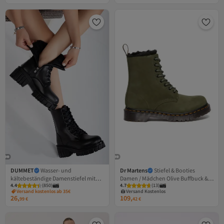
DUMMET
Wasser- und
Dr Martens
Stiefel & Booties
kältebeständige Damenstiefel mit
Damen / Mädchen Olive Buffbuck &
4.4
(
850
)
4.7
(
13
)
Fell innen
Black Milo Fur
Versand Kostenlos
Versand kostenlos ab 35€
Gratis Versand
26,
109,
99
€
42
€
Versand Kostenlos