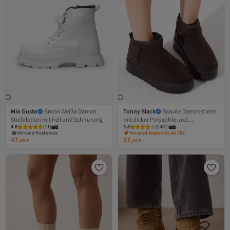
Mio Gusto
Brook Weiße Damen
Tonny Black
Braune Damenstiefel
Stiefeletten mit Fell und Schnürung
mit dicker Polysohle und
4.6
(
11
)
3.8
(
2481
)
Fellinnenseite in Wildlederoptik
Versand Kostenlos
Versand kostenlos ab 35€
Gratis Versand
47,
27,
95
€
20
€
Versand Kostenlos