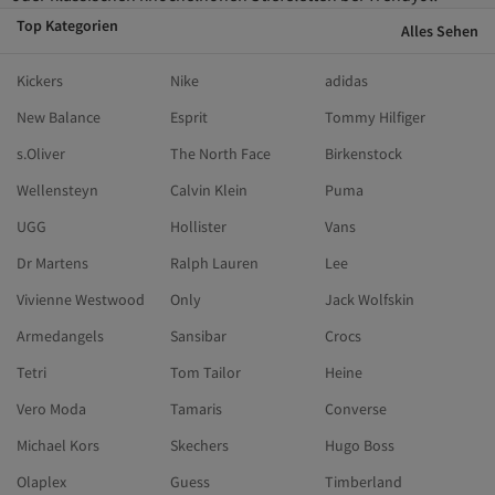
Top Kategorien
Alles Sehen
Kickers
Nike
adidas
New Balance
Esprit
Tommy Hilfiger
s.Oliver
The North Face
Birkenstock
Wellensteyn
Calvin Klein
Puma
UGG
Hollister
Vans
Dr Martens
Ralph Lauren
Lee
Vivienne Westwood
Only
Jack Wolfskin
Armedangels
Sansibar
Crocs
Tetri
Tom Tailor
Heine
Vero Moda
Tamaris
Converse
Michael Kors
Skechers
Hugo Boss
Olaplex
Guess
Timberland