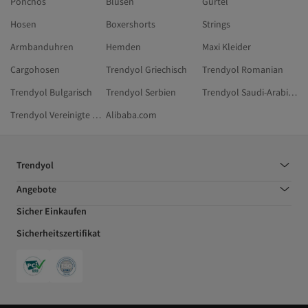
Ponchos
Blusen
Gürtel
Hosen
Boxershorts
Strings
Armbanduhren
Hemden
Maxi Kleider
Cargohosen
Trendyol Griechisch
Trendyol Romanian
Trendyol Bulgarisch
Trendyol Serbien
Trendyol Saudi-Arabien
Trendyol Vereinigte Arabische Emirate
Alibaba.com
Trendyol
Angebote
Sicher Einkaufen
Sicherheitszertifikat