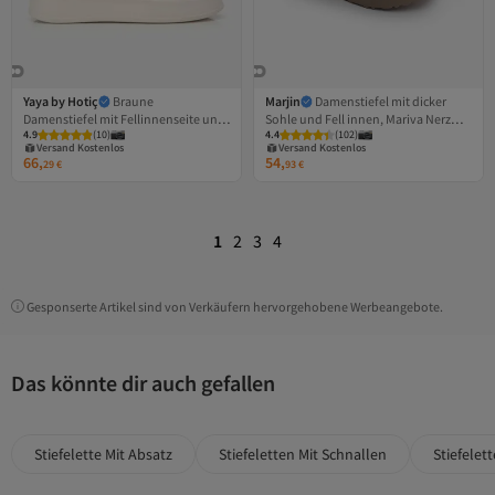
Yaya by Hotiç
Braune
Marjin
Damenstiefel mit dicker
Damenstiefel mit Fellinnenseite und
Sohle und Fell innen, Mariva Nerz
4.9
(
10
)
4.4
(
102
)
Klettverschluss und hoher Sohle
Wildleder
Versand Kostenlos
Versand Kostenlos
Gratis Versand
Gratis Versand
66,
54,
29
€
93
€
Versand Kostenlos
Versand Kostenlos
1
2
3
4
Gesponserte Artikel sind von Verkäufern hervorgehobene Werbeangebote.
Das könnte dir auch gefallen
Stiefelette Mit Absatz
Stiefeletten Mit Schnallen
Stiefelet