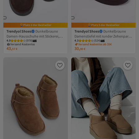
Platz 3 der Bestseller
Platz 5 der Bestseller
Trendyol Shoes
Dunkelbraune
Trendyol Shoes
Dunkelbraune
Damen-Hausschuhe mit Stickerei,
Damenstiefel mit runder Zehenpartie
4.0
(
978
)
4.3
(
524
)
detailliertem Fellfutter und dicker
und flachem Absatz aus Fell innen
Versand Kostenlos
Versand kostenlos ab 35€
Gratis Versand
Sohle TAKAW26BO00003
TAKAW26BO00001
43,
30,
Versand Kostenlos
57
€
90
€