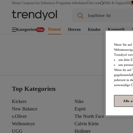
DE
Meine Coupons
Am Influencer-Programm teilnehmen
Über uns
Hilfe & Support
kopfhörer für
Damen
Kategorien
Herren
Kinder
Kosmetik
Neu
Wenn Sie auf 
Websitenaviga
Trendyol ver
um dein Ei
um persona
Wenn du auf "
gegebenenfall
jederzeit in 
notwendige Co
Top Kategorien
Kickers
Nike
Alle 
New Balance
Esprit
s.Oliver
The North Face
Wellensteyn
Calvin Klein
UGG
Hollister