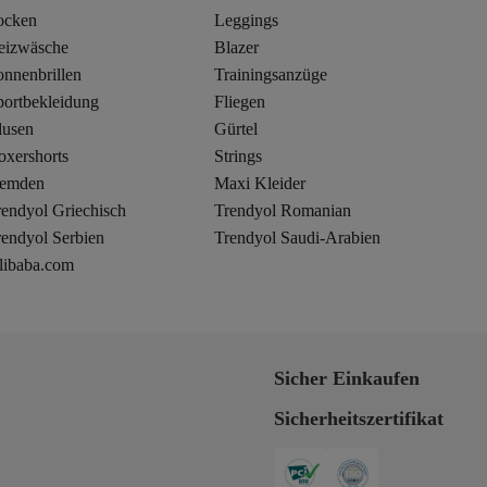
ocken
Leggings
eizwäsche
Blazer
onnenbrillen
Trainingsanzüge
portbekleidung
Fliegen
lusen
Gürtel
oxershorts
Strings
emden
Maxi Kleider
rendyol Griechisch
Trendyol Romanian
rendyol Serbien
Trendyol Saudi-Arabien
libaba.com
Sicher Einkaufen
Sicherheitszertifikat