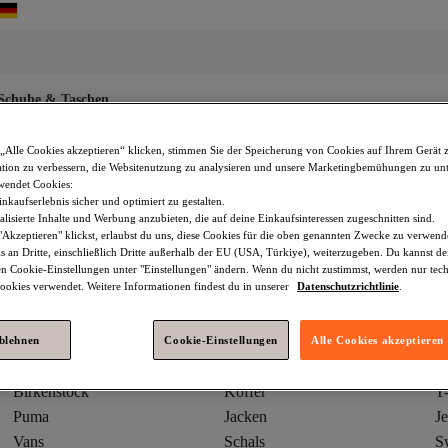
Schuhe & Taschen
„Alle Cookies akzeptieren“ klicken, stimmen Sie der Speicherung von Cookies auf Ihrem Gerät 
tion zu verbessern, die Websitenutzung zu analysieren und unsere Marketingbemühungen zu unt
wendet Cookies:
nkaufserlebnis sicher und optimiert zu gestalten.
lisierte Inhalte und Werbung anzubieten, die auf deine Einkaufsinteressen zugeschnitten sind.
Akzeptieren" klickst, erlaubst du uns, diese Cookies für die oben genannten Zwecke zu verwen
s an Dritte, einschließlich Dritte außerhalb der EU (USA, Türkiye), weiterzugeben. Du kannst 
den Cookie-Einstellungen unter "Einstellungen" ändern. Wenn du nicht zustimmst, werden nur tec
okies verwendet. Weitere Informationen findest du in unserer
Datenschutzrichtlinie
.
adidas
Winterjacken
K
ablehnen
Cookie-Einstellungen
Alle Cookies akzeptieren
Tommy Hilfiger
Mütze
Bi
Birkenstock
Koffer
T-
Puma
Jacken
J
Vans
Schals
Sw