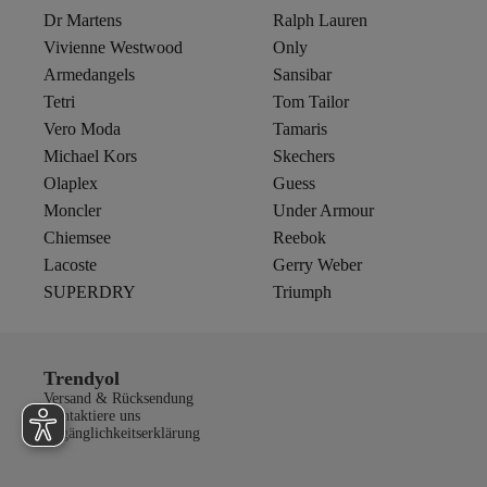
Dr Martens
Ralph Lauren
Vivienne Westwood
Only
Armedangels
Sansibar
Tetri
Tom Tailor
Vero Moda
Tamaris
Michael Kors
Skechers
Olaplex
Guess
Moncler
Under Armour
Chiemsee
Reebok
Lacoste
Gerry Weber
SUPERDRY
Triumph
Trendyol
Versand & Rücksendung
Kontaktiere uns
Zugänglichkeitserklärung