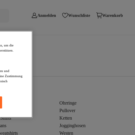
Anmelden
Wunschliste
Warenkorb
zu, um die
erstützen.
den und
deine Zustimmung
hnisch
leider
Ohrringe
kini
Pullover
Shirts
Ketten
eans
Jogginghosen
eatshirts
Westen