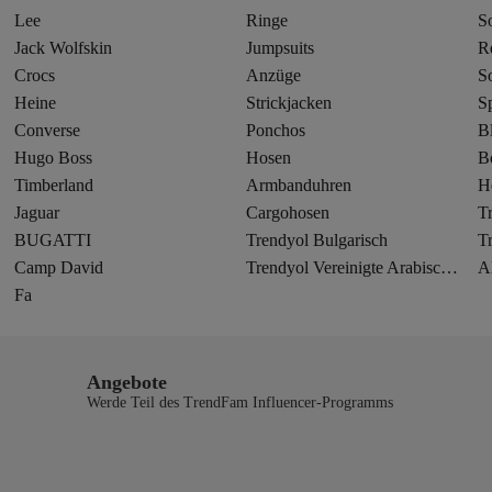
Lee
Ringe
S
Jack Wolfskin
Jumpsuits
R
Crocs
Anzüge
S
Heine
Strickjacken
S
Converse
Ponchos
B
Hugo Boss
Hosen
B
Timberland
Armbanduhren
H
Jaguar
Cargohosen
T
BUGATTI
Trendyol Bulgarisch
T
Camp David
Trendyol Vereinigte Arabische Emirate
A
Fa
Angebote
Werde Teil des TrendFam Influencer-Programms