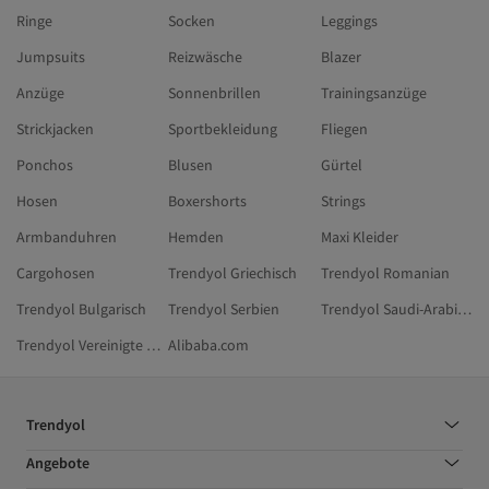
Ringe
Socken
Leggings
Jumpsuits
Reizwäsche
Blazer
Anzüge
Sonnenbrillen
Trainingsanzüge
Strickjacken
Sportbekleidung
Fliegen
Ponchos
Blusen
Gürtel
Hosen
Boxershorts
Strings
Armbanduhren
Hemden
Maxi Kleider
Cargohosen
Trendyol Griechisch
Trendyol Romanian
Trendyol Bulgarisch
Trendyol Serbien
Trendyol Saudi-Arabien
Trendyol Vereinigte Arabische Emirate
Alibaba.com
Trendyol
Angebote