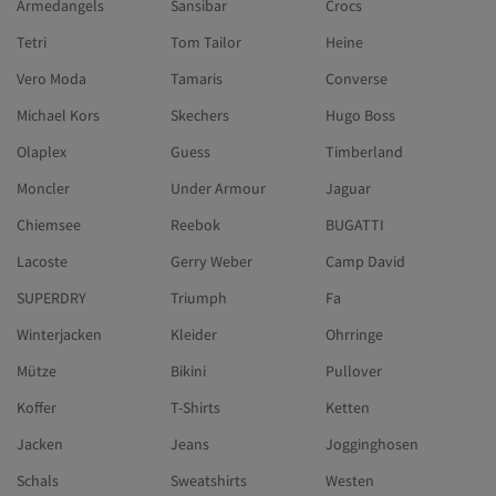
Armedangels
Sansibar
Crocs
Tetri
Tom Tailor
Heine
Vero Moda
Tamaris
Converse
Michael Kors
Skechers
Hugo Boss
Olaplex
Guess
Timberland
Moncler
Under Armour
Jaguar
Chiemsee
Reebok
BUGATTI
Lacoste
Gerry Weber
Camp David
SUPERDRY
Triumph
Fa
Winterjacken
Kleider
Ohrringe
Mütze
Bikini
Pullover
Koffer
T-Shirts
Ketten
Jacken
Jeans
Jogginghosen
Schals
Sweatshirts
Westen