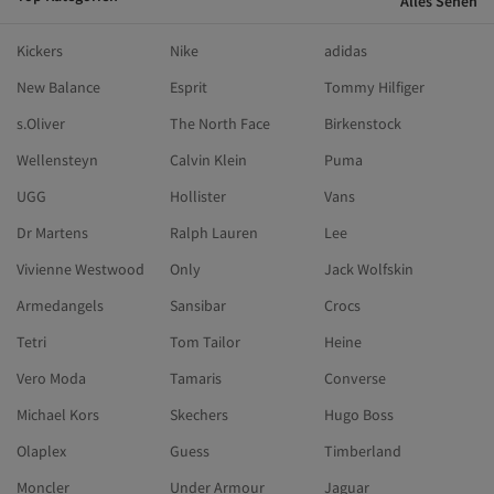
Alles Sehen
Kickers
Nike
adidas
New Balance
Esprit
Tommy Hilfiger
s.Oliver
The North Face
Birkenstock
Wellensteyn
Calvin Klein
Puma
UGG
Hollister
Vans
Dr Martens
Ralph Lauren
Lee
Vivienne Westwood
Only
Jack Wolfskin
Armedangels
Sansibar
Crocs
Tetri
Tom Tailor
Heine
Vero Moda
Tamaris
Converse
Michael Kors
Skechers
Hugo Boss
Olaplex
Guess
Timberland
Moncler
Under Armour
Jaguar