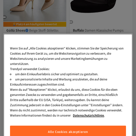
Platz 4 am häufigsten bewertet
Güllü Shoes
Beige Stoff-Stiletto:
Buffalo
Damen Klassische Pumps
Versand Kostenlos
Bequeme Damen-High-Heels aus
Monroe 2 Vegan 1291243 Schwarz
Versand Kostenlos
Gratis Versand
4.8
Gratis Versand
(
323
)
Versand Kostenlos
veganem Leder für den Alltag und
Black Kunstleder
98,
Versand Kostenlos
90
€
besondere Anlässe
39,
99
€
Wenn Sie auf „Alle Cookies akzeptieren“ klicken, stimmen Sie der Speicherung von
Cookies auf Ihrem Gerät zu, um die Websitenavigation zu verbessern, die
Websitenutzung zu analysieren und unsere Marketingbemühungen zu
unterstützen.
Trendyol verwendet Cookies:
um dein Einkaufserlebnis sicher und optimiert zu gestalten.
um personalisierte Inhalte und Werbung anzubieten, die auf deine
Einkaufsinteressen zugeschnitten sind.
Wenn du auf "Akzeptieren" klickst, erlaubst du uns, diese Cookies für die oben
genannten Zwecke zu verwenden und gegebenenfalls an Dritte, einschließlich
Dritte außerhalb der EU (USA, Türkiye), weiterzugeben. Du kannst deine
Zustimmung jederzeit in den Cookie-Einstellungen unter "Einstellungen" ändern.
Wenn du nicht zustimmst, werden nur technisch notwendige Cookies verwendet.
Weitere Informationen findest du in unserer
Datenschutzrichtlinie
.
Alle Cookies akzeptieren