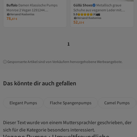
Buffalo
Damen Klassische Pumps
Güllü Shoes
Metallisch graue
Versand Kostenlos
Monroe 2 Vegan 1291244
Schuhe aus veganem Leder mit
Gratis Versand
Versand Kostenlos
Versand Kostenlos
5.0
Gratis Versand
(
4
)
Silberfarben Silver Kunstleder
Schlangenledermuster und dünnem
78,
Versand Kostenlos
87
€
Absatz – 9 cm spitzer Zehenbereich,
52,
15
€
stilvoll und bequem
1
Gesponserte Artikel sind von Verkäufern hervorgehobene Werbeangebote.
Das könnte dir auch gefallen
Elegant Pumps
Flache Spangenpumps
Camel Pumps
Dieser Text wurde von einem Muttersprachler geschrieben, der
sich für die Kategorie besonders interessiert.
Vegane Pumps : Umweltfreundliche