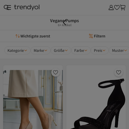
Vegane Pumps
6+ Artikel
Wichtigste zuerst
Filtern
Kategorie
Marke
Größe
Farbe
Preis
Muster