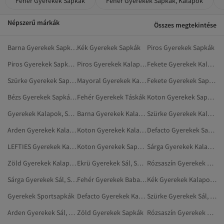
Fehér Gyerekek Sapkák
Fehér Gyerekek Sapkák, Kalapok
Népszerű márkák
Összes megtekintése
Barna Gyerekek Sapkák, Kalapok
Kék Gyerekek Sapkák
Piros Gyerekek Sapkák
Piros Gyerekek Sapkák, Kalapok
Piros Gyerekek Kalapok, Sapkák És Kesztyűk
Fekete Gyerekek Kalapok, Sapkák És Kesztyűk
Szürke Gyerekek Sapkák
Mayoral Gyerekek Kalapok, Sapkák És Kesztyűk
Fekete Gyerekek Sapkák, Kalapok
Bézs Gyerekek Sapkák, Kalapok
Fehér Gyerekek Táskák
Koton Gyerekek Sapkák, Kalapok
Gyerekek Kalapok, Sapkák És Kesztyűk
Barna Gyerekek Kalapok, Sapkák És Kesztyűk
Szürke Gyerekek Kalapok, Sapkák És Kesztyűk
Arden Gyerekek Kalapok, Sapkák És Kesztyűk
Koton Gyerekek Kalapok, Sapkák És Kesztyűk
Defacto Gyerekek Sapkák
LEFTIES Gyerekek Kalapok, Sapkák És Kesztyűk
Koton Gyerekek Sapkák
Sárga Gyerekek Kalapok, Sapkák És Kesztyűk
Zöld Gyerekek Kalapok, Sapkák És Kesztyűk
Ekrü Gyerekek Sál, Sapka És Kesztyű Szett
Rózsaszín Gyerekek Sapkák, Kalapok
Sárga Gyerekek Sál, Sapka És Kesztyű Szett
Fehér Gyerekek Babaruhák
Kék Gyerekek Kalapok, Sapkák És Kesztyűk
Gyerekek Sportsapkák
Defacto Gyerekek Kalapok, Sapkák És Kesztyűk
Szürke Gyerekek Sál, Sapka És Kesztyű Szett
Arden Gyerekek Sál, Sapka És Kesztyű Szett
Zöld Gyerekek Sapkák
Rózsaszín Gyerekek Kalapok, Sapkák És Kesztyűk