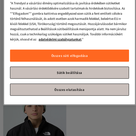
"A Trendyol a vásárlási élmény optimalizálása és javítása érdekében sütiketket
használ. A vásárlási érdeklődésére szabott tartalmak és hirdetések biztosítása. Az
""Elfogadom"" gombra kattintva engedélyezed ezen sütik a fent említett célokra
történő felhasználását, és adott esetben azok harmadik felekkel, beleértve EU-n
kívüli felekkel (USA, Törökország) történő megosztását. Hozzájárulásodat bármikor
megváltoztathatod a Beállítások sütibeállítások menüpontja alatt. Ha nem járulsz
hozzá, csak a technikailag szükséges sütiket használjuk. További információkért
kérjük, olvasd el az
adatvédelmi szabályzatunkat
."
Generic Brand
Baby Girl dupla
Le Touche
Gyermek kötöttáru
pomponos sál sapka szett 4/14 éves
sapka téli babasapka mackóval 1-3
5.0
(
12
)
Ingyenes szállítás
korig
éves korig
8 631
Ingyenes szállítás
Ft
Összes süti elfogadása
10 445
Ft
Sütik beállítása
Összes elutasítása