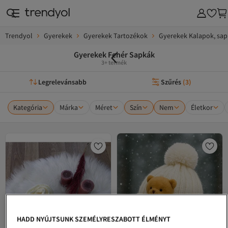
Trendyol
Gyerekek
Gyerekek Tartozékok
Gyerekek Kalapok, sap
Gyerekek Fehér Sapkák
3+ termék
Legrelevánsabb
Szűrés
(
3
)
Kategória
Márka
Méret
Szín
Nem
Életkor
HADD NYÚJTSUNK SZEMÉLYRESZABOTT ÉLMÉNYT