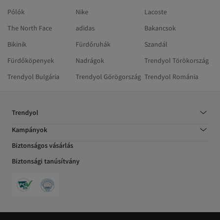
Pólók
Nike
Lacoste
The North Face
adidas
Bakancsok
Bikinik
Fürdőruhák
Szandál
Fürdőköpenyek
Nadrágok
Trendyol Törökország
Trendyol Bulgária
Trendyol Görögország
Trendyol Románia
Trendyol
Kampányok
Biztonságos vásárlás
Biztonsági tanúsítvány