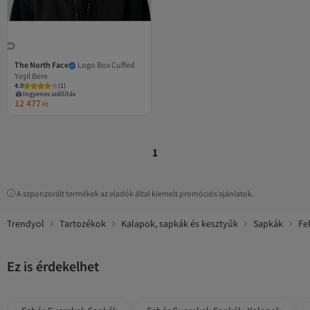
The North Face
Logo Box Cuffed
Yeşil Bere
4.0
(
1
)
Ingyenes szállítás
12 477
Ft
1
A szponzorált termékek az eladók által kiemelt promóciós ajánlatok.
Trendyol
Tartozékok
Kalapok, sapkák és kesztyűk
Sapkák
Fe
Ez is érdekelhet