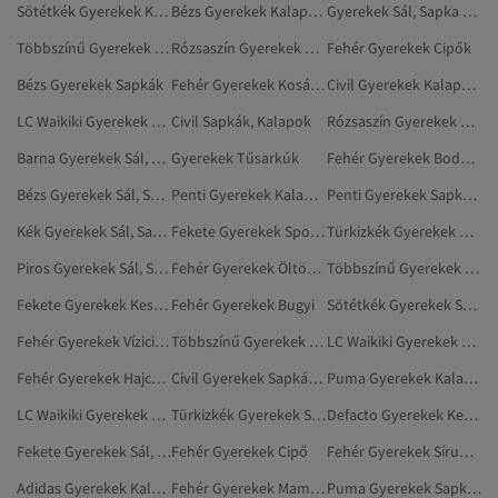
Sötétkék Gyerekek Kalapok, Sapkák És Kesztyűk
Bézs Gyerekek Kalapok, Sapkák És Kesztyűk
Gyerekek Sál, Sapka És Kesztyű Szett
Többszínű Gyerekek Sapkák, Kalapok
Rózsaszín Gyerekek Sapkák
Fehér Gyerekek Cipők
Bézs Gyerekek Sapkák
Fehér Gyerekek Kosárlabdacipő
Civil Gyerekek Kalapok, Sapkák És Kesztyűk
LC Waikiki Gyerekek Sapkák
Civil Sapkák, Kalapok
Rózsaszín Gyerekek Sál, Sapka És Kesztyű Szett
Barna Gyerekek Sál, Sapka És Kesztyű Szett
Gyerekek Tűsarkúk
Fehér Gyerekek Bodyk És Rugdalózók Babáknak
Bézs Gyerekek Sál, Sapka És Kesztyű Szett
Penti Gyerekek Kalapok, Sapkák És Kesztyűk
Penti Gyerekek Sapkák, Kalapok
Kék Gyerekek Sál, Sapka És Kesztyű Szett
Fekete Gyerekek Sportsapkák
Türkizkék Gyerekek Kalapok, Sapkák És Kesztyűk
Piros Gyerekek Sál, Sapka És Kesztyű Szett
Fehér Gyerekek Öltönyök
Többszínű Gyerekek Kalapok, Sapkák És Kesztyűk
Fekete Gyerekek Kesztyű
Fehér Gyerekek Bugyi
Sötétkék Gyerekek Sapkák
Fehér Gyerekek Vízicipő
Többszínű Gyerekek Sapkák
LC Waikiki Gyerekek Sapkák, Kalapok
Fehér Gyerekek Hajcsatok
Civil Gyerekek Sapkák, Kalapok
Puma Gyerekek Kalapok, Sapkák És Kesztyűk
LC Waikiki Gyerekek Kalapok, Sapkák És Kesztyűk
Türkizkék Gyerekek Sapkák
Defacto Gyerekek Kesztyű
Fekete Gyerekek Sál, Sapka És Kesztyű Szett
Fehér Gyerekek Cipő
Fehér Gyerekek Síruhák
Adidas Gyerekek Kalapok, Sapkák És Kesztyűk
Fehér Gyerekek Mamuszok
Puma Gyerekek Sapkák, Kalapok