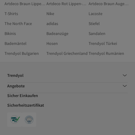
Artdeco Braun Lippenstifte
Artdeco Rot Lippen-Make-up
Artdeco Braun Augenbrauenstifte & Augenbrauenpuder
T-Shirts
Nike
Lacoste
The North Face
adidas
Stiefel
Bikinis
Badeanzüge
Sandalen
Bademäntel
Hosen
Trendyol Türkei
Trendyol Bulgarien
Trendyol Griechenland
Trendyol Rumänien
Trendyol
Angebote
Sicher Einkaufen
Sicherheitszertifikat