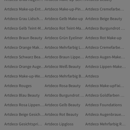
Artdeco Make-up-Entferner
Artdeco Make-up-Pinsel
Artdeco Cremefarben Lippen-Make-up
Artdeco Grau Lidschatten
Artdeco Gelb Make-up
Artdeco Beige Beauty
Artdeco Gelb Teint-Make-up
Artdeco Rot Teint-Make-up
Artdeco Burgundrot Make-up
Artdeco Braun Beauty
Artdeco Grün Eyeliner
Artdeco Rot Make-up
Artdeco Orange Make-up
Artdeco Mehrfarbig Lippen-Make-up
Artdeco Cremefarben Beauty
Artdeco Schwarz Beauty
Artdeco Braun Lippen-Make-up
Artdeco Augen-Make-up-Entferner
Artdeco Orange Augen-Make-up
Artdeco Weiß Beauty
Artdeco Lippen-Make-up
Artdeco Make-up-Werkzeuge & -Zubehör
Artdeco Mehrfarbig Beauty
Artdeco
Artdeco Rouges
Artdeco Rosa Beauty
Artdeco Make-upFixiersprays
Artdeco Blau Beauty
Artdeco Burgundrot Beauty
Artdeco Goldfarben Beauty
Artdeco Rosa Lippen-Make-up
Artdeco Gelb Beauty
Artdeco Foundations
Artdeco Beige Gesichtspuder
Artdeco Rot Beauty
Artdeco Augenbrauenstifte & Augenbrauenpuder
Artdeco Gesichtsprimer
Artdeco Lipgloss
Artdeco Mehrfarbig Rouges