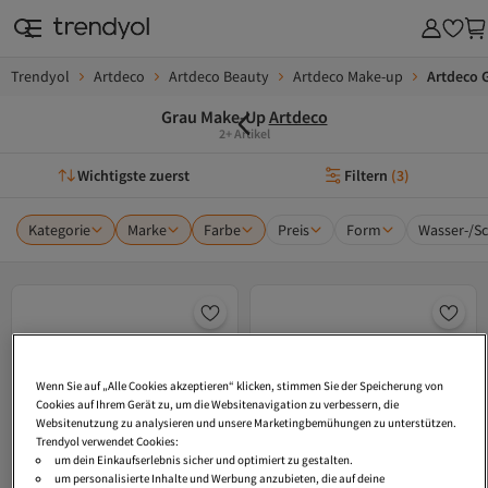
Trendyol
Artdeco
Artdeco Beauty
Artdeco Make-up
Artdeco 
Grau Make-Up
Artdeco
2+ Artikel
Wichtigste zuerst
Filtern
(
3
)
Kategorie
Marke
Farbe
Preis
Form
Wasser-/S
Wenn Sie auf „Alle Cookies akzeptieren“ klicken, stimmen Sie der Speicherung von
Cookies auf Ihrem Gerät zu, um die Websitenavigation zu verbessern, die
Websitenutzung zu analysieren und unsere Marketingbemühungen zu unterstützen.
Trendyol verwendet Cookies:
um dein Einkaufserlebnis sicher und optimiert zu gestalten.
um personalisierte Inhalte und Werbung anzubieten, die auf deine