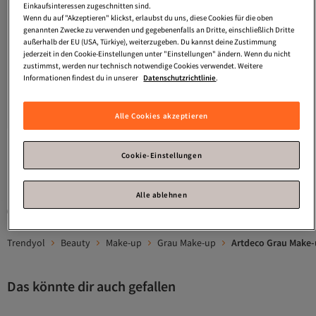
Einkaufsinteressen zugeschnitten sind.
Wenn du auf "Akzeptieren" klickst, erlaubst du uns, diese Cookies für die oben
genannten Zwecke zu verwenden und gegebenenfalls an Dritte, einschließlich Dritte
außerhalb der EU (USA, Türkiye), weiterzugeben. Du kannst deine Zustimmung
jederzeit in den Cookie-Einstellungen unter "Einstellungen" ändern. Wenn du nicht
Artdeco
Eyeshadow Pearl
Artdeco
Eye Brow Pencil #6-medium
zustimmst, werden nur technisch notwendige Cookies verwendet. Weitere
Lidschatten-nachfüllung #04-pearlly
Grey Brown 1,1 gr
Informationen findest du in unserer
Datenschutzrichtlinie
.
Versand kostenlos ab 35€
Versand kostenlos ab 35€
Mystical Grey 0,8 gr
18,
18,
18
€
20
€
In den Warenkorb
In den Warenkorb
Alle Cookies akzeptieren
Cookie-Einstellungen
1
Alle ablehnen
Gesponserte Artikel sind von Verkäufern hervorgehobene Werbeangebote.
Trendyol
Beauty
Make-up
Grau Make-up
Artdeco Grau Make
Das könnte dir auch gefallen