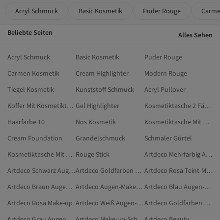
Acryl Schmuck
Basic Kosmetik
Puder Rouge
Carme
Beliebte Seiten
Alles Sehen
Acryl Schmuck
Basic Kosmetik
Puder Rouge
Carmen Kosmetik
Cream Highlighter
Modern Rouge
Tiegel Kosmetik
Kunststoff Schmuck
Acryl Pullover
Koffer Mit Kosmetiktasche
Gel Highlighter
Kosmetiktasche 2 Fächer
Haarfarbe 10
Nos Kosmetik
Kosmetiktasche Mit Bügelverschluss
Cream Foundation
Grandelschmuck
Schmaler Gürtel
Kosmetiktasche Mit Pinselfach
Rouge Stick
Artdeco Mehrfarbig Augen-Make-up
Artdeco Schwarz Augen-Make-up
Artdeco Goldfarben Make-up
Artdeco Rosa Teint-Make-up
Artdeco Braun Augen-Make-up
Artdeco Augen-Make-up
Artdeco Blau Augen-Make-up
Artdeco Rosa Make-up
Artdeco Weiß Augen-Make-up
Artdeco Goldfarben Augen-Make-up
Artdeco Grau Augenbrauenstifte & Augenbrauenpuder
Artdeco Make-up-Schwämme
Artdeco Beauty