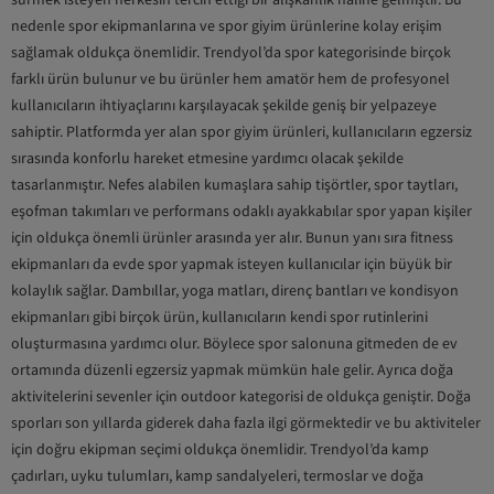
nedenle spor ekipmanlarına ve spor giyim ürünlerine kolay erişim
sağlamak oldukça önemlidir. Trendyol’da spor kategorisinde birçok
farklı ürün bulunur ve bu ürünler hem amatör hem de profesyonel
kullanıcıların ihtiyaçlarını karşılayacak şekilde geniş bir yelpazeye
sahiptir. Platformda yer alan spor giyim ürünleri, kullanıcıların egzersiz
sırasında konforlu hareket etmesine yardımcı olacak şekilde
tasarlanmıştır. Nefes alabilen kumaşlara sahip tişörtler, spor taytları,
eşofman takımları ve performans odaklı ayakkabılar spor yapan kişiler
için oldukça önemli ürünler arasında yer alır. Bunun yanı sıra fitness
ekipmanları da evde spor yapmak isteyen kullanıcılar için büyük bir
kolaylık sağlar. Dambıllar, yoga matları, direnç bantları ve kondisyon
ekipmanları gibi birçok ürün, kullanıcıların kendi spor rutinlerini
oluşturmasına yardımcı olur. Böylece spor salonuna gitmeden de ev
ortamında düzenli egzersiz yapmak mümkün hale gelir. Ayrıca doğa
aktivitelerini sevenler için outdoor kategorisi de oldukça geniştir. Doğa
sporları son yıllarda giderek daha fazla ilgi görmektedir ve bu aktiviteler
için doğru ekipman seçimi oldukça önemlidir. Trendyol’da kamp
çadırları, uyku tulumları, kamp sandalyeleri, termoslar ve doğa