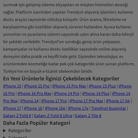
sunmak için gelişmiş ödeme altyapıları ve müşteri hizmetleri desteği
sağlar. Platform üzerinden yapılan Trendyol alışveriş işlemleri, kullanıcı
dostu arayüz sayesinde oldukça kolaydır. Ürün arama, filtreleme ve
karşılaştırma gibi özellikler alışveriş sürecini hızlandırır. Ayrıca kullanıcı
yorumları ve puanlama sistemi sayesinde satın alma kararı daha bilinçli
bir şekilde verilebilir. Trendyol’un sunduğu geniş ürün yelpazesi,
kampanyalar ve kullanıcı dostu özellikler sayesinde online alışveriş
deneyimi daha pratik ve keyifli hale gelir. Giyimden teknolojiye, ev
ürünlerinden kozmetiğe kadar pek çok kategoride ürün sunan platform,
Türkiye’nin en büyük e-ticaret sitelerinden biridir.
En Yeni Ürünlerle İlginizi Çekebilecek Kategoriler
iPhone 15
|
iPhone 15 Pro
|
iPhone 15 Pro Max
|
iPhone 15 Plus
|
iPhone
16 Pro
|
iPhone 16 Pro Max
|
iPhone 14 Pro
|
iPhone 14 Plus
|
iPhone 14
Pro Max
|
iPhone 14
|
iPhone 17 Pro
|
iPhone 17 Pro Max
|
iPhone 17 Air
|
iPhone 17
|
iPhone 16
|
iPhone 16e
|
iPhone 17e
|
Trendyol Kuponlar
|
Galaxy Z Fold 8
|
Galaxy Z Fold 8 Ultra
|
Galaxy Z Flip 8
Daha Fazla Popüler Kategori
Kategoriler
Categorii