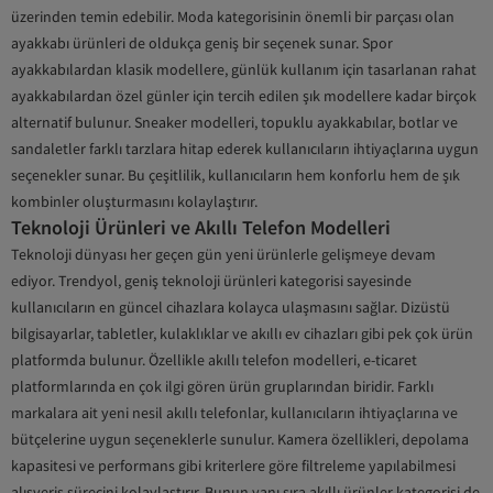
üzerinden temin edebilir. Moda kategorisinin önemli bir parçası olan
ayakkabı ürünleri de oldukça geniş bir seçenek sunar. Spor
ayakkabılardan klasik modellere, günlük kullanım için tasarlanan rahat
ayakkabılardan özel günler için tercih edilen şık modellere kadar birçok
alternatif bulunur. Sneaker modelleri, topuklu ayakkabılar, botlar ve
sandaletler farklı tarzlara hitap ederek kullanıcıların ihtiyaçlarına uygun
seçenekler sunar. Bu çeşitlilik, kullanıcıların hem konforlu hem de şık
kombinler oluşturmasını kolaylaştırır.
Teknoloji Ürünleri ve Akıllı Telefon Modelleri
Teknoloji dünyası her geçen gün yeni ürünlerle gelişmeye devam
ediyor. Trendyol, geniş teknoloji ürünleri kategorisi sayesinde
kullanıcıların en güncel cihazlara kolayca ulaşmasını sağlar. Dizüstü
bilgisayarlar, tabletler, kulaklıklar ve akıllı ev cihazları gibi pek çok ürün
platformda bulunur. Özellikle akıllı telefon modelleri, e-ticaret
platformlarında en çok ilgi gören ürün gruplarından biridir. Farklı
markalara ait yeni nesil akıllı telefonlar, kullanıcıların ihtiyaçlarına ve
bütçelerine uygun seçeneklerle sunulur. Kamera özellikleri, depolama
kapasitesi ve performans gibi kriterlere göre filtreleme yapılabilmesi
alışveriş sürecini kolaylaştırır. Bunun yanı sıra akıllı ürünler kategorisi de