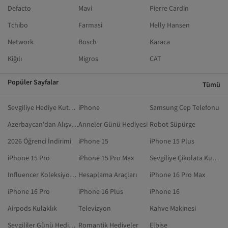
Defacto
Mavi
Pierre Cardin
Tchibo
Farmasi
Helly Hansen
Network
Bosch
Karaca
Kiğılı
Migros
CAT
Popüler Sayfalar
Tümü
Sevgiliye Hediye Kutusu
iPhone
Samsung Cep Telefonu
Azerbaycan'dan Alışveriş
Anneler Günü Hediyesi
Robot Süpürge
2026 Öğrenci İndirimi
iPhone 15
iPhone 15 Plus
iPhone 15 Pro
iPhone 15 Pro Max
Sevgiliye Çikolata Kutusu
Influencer Koleksiyonları
Hesaplama Araçları
iPhone 16 Pro Max
iPhone 16 Pro
iPhone 16 Plus
iPhone 16
Airpods Kulaklık
Televizyon
Kahve Makinesi
Sevgililer Günü Hediyesi
Romantik Hediyeler
Elbise