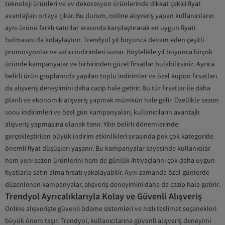
teknoloji ürünleri ve ev dekorasyon ürünlerinde dikkat çekici fiyat
avantajları ortaya çıkar. Bu durum, online alışveriş yapan kullanıcıların
aynı ürünü farklı satıcılar arasında karşılaştırarak en uygun fiyatı
bulmasını da kolaylaştırır. Trendyol yıl boyunca devam eden çeşitli
promosyonlar ve satıcı indirimleri sunar. Böylelikle yıl boyunca birçok
üründe kampanyalar ve birbirinden güzel fırsatlar bulabilirsiniz. Ayrıca
belirli ürün gruplarında yapılan toplu indirimler ve özel kupon fırsatları
da alışveriş deneyimini daha cazip hale getirir. Bu tür fırsatlar ile daha
planlı ve ekonomik alışveriş yapmak mümkün hale gelir. Özellikle sezon
sonu indirimleri ve özel gün kampanyaları, kullanıcıların avantajlı
alışveriş yapmasına olanak tanır. Yılın belirli dönemlerinde
gerçekleştirilen büyük indirim etkinlikleri sırasında pek çok kategoride
önemli fiyat düşüşleri yaşanır. Bu kampanyalar sayesinde kullanıcılar
hem yeni sezon ürünlerini hem de günlük ihtiyaçlarını çok daha uygun
fiyatlarla satın alma fırsatı yakalayabilir. Aynı zamanda özel günlerde
düzenlenen kampanyalar, alışveriş deneyimini daha da cazip hale getirir.
Trendyol Ayrıcalıklarıyla Kolay ve Güvenli Alışveriş
Online alışverişte güvenli ödeme sistemleri ve hızlı teslimat seçenekleri
büyük önem taşır. Trendyol, kullanıcılarına güvenli alışveriş deneyimi