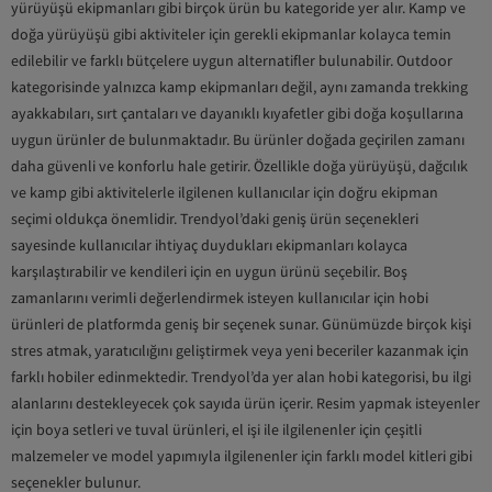
yürüyüşü ekipmanları gibi birçok ürün bu kategoride yer alır. Kamp ve
doğa yürüyüşü gibi aktiviteler için gerekli ekipmanlar kolayca temin
edilebilir ve farklı bütçelere uygun alternatifler bulunabilir. Outdoor
kategorisinde yalnızca kamp ekipmanları değil, aynı zamanda trekking
ayakkabıları, sırt çantaları ve dayanıklı kıyafetler gibi doğa koşullarına
uygun ürünler de bulunmaktadır. Bu ürünler doğada geçirilen zamanı
daha güvenli ve konforlu hale getirir. Özellikle doğa yürüyüşü, dağcılık
ve kamp gibi aktivitelerle ilgilenen kullanıcılar için doğru ekipman
seçimi oldukça önemlidir. Trendyol’daki geniş ürün seçenekleri
sayesinde kullanıcılar ihtiyaç duydukları ekipmanları kolayca
karşılaştırabilir ve kendileri için en uygun ürünü seçebilir. Boş
zamanlarını verimli değerlendirmek isteyen kullanıcılar için hobi
ürünleri de platformda geniş bir seçenek sunar. Günümüzde birçok kişi
stres atmak, yaratıcılığını geliştirmek veya yeni beceriler kazanmak için
farklı hobiler edinmektedir. Trendyol’da yer alan hobi kategorisi, bu ilgi
alanlarını destekleyecek çok sayıda ürün içerir. Resim yapmak isteyenler
için boya setleri ve tuval ürünleri, el işi ile ilgilenenler için çeşitli
malzemeler ve model yapımıyla ilgilenenler için farklı model kitleri gibi
seçenekler bulunur.