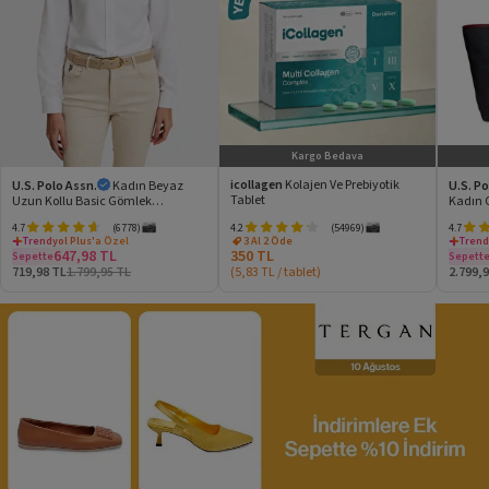
Kargo Bedava
icollagen
Kolajen Ve Prebiyotik
U.S. Polo Assn.
Kadın Beyaz
U.S. Po
Tablet
Uzun Kollu Basic Gömlek
Kadın 
50324791-VR013
Online 
4.7
(6778)
4.2
(54969)
4.7
Trendyol Plus'a Özel
3 Al 2 Öde
Trend
647,98
TL
350
TL
Sepette
Sepett
719,98
TL
1.799,95
TL
(
5,83
TL
/
tablet
)
2.799,