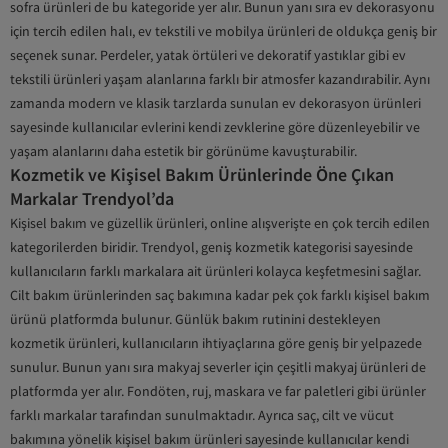
sofra ürünleri de bu kategoride yer alır. Bunun yanı sıra ev dekorasyonu
için tercih edilen halı, ev tekstili ve mobilya ürünleri de oldukça geniş bir
seçenek sunar. Perdeler, yatak örtüleri ve dekoratif yastıklar gibi ev
tekstili ürünleri yaşam alanlarına farklı bir atmosfer kazandırabilir. Aynı
zamanda modern ve klasik tarzlarda sunulan ev dekorasyon ürünleri
sayesinde kullanıcılar evlerini kendi zevklerine göre düzenleyebilir ve
yaşam alanlarını daha estetik bir görünüme kavuşturabilir.
Kozmetik ve Kişisel Bakım Ürünlerinde Öne Çıkan
Markalar Trendyol’da
Kişisel bakım ve güzellik ürünleri, online alışverişte en çok tercih edilen
kategorilerden biridir. Trendyol, geniş kozmetik kategorisi sayesinde
kullanıcıların farklı markalara ait ürünleri kolayca keşfetmesini sağlar.
Cilt bakım ürünlerinden saç bakımına kadar pek çok farklı kişisel bakım
ürünü platformda bulunur. Günlük bakım rutinini destekleyen
kozmetik ürünleri, kullanıcıların ihtiyaçlarına göre geniş bir yelpazede
sunulur. Bunun yanı sıra makyaj severler için çeşitli makyaj ürünleri de
platformda yer alır. Fondöten, ruj, maskara ve far paletleri gibi ürünler
farklı markalar tarafından sunulmaktadır. Ayrıca saç, cilt ve vücut
bakımına yönelik kişisel bakım ürünleri sayesinde kullanıcılar kendi