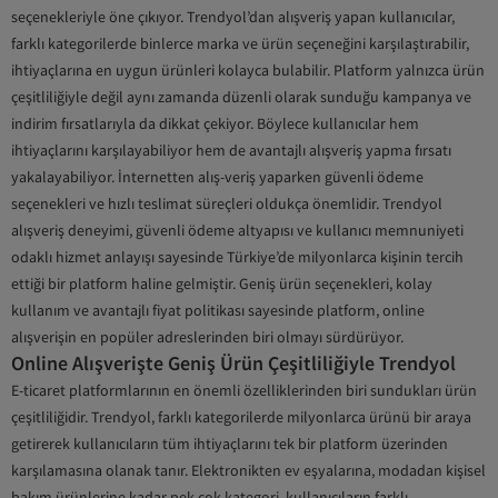
seçenekleriyle öne çıkıyor. Trendyol’dan alışveriş yapan kullanıcılar,
farklı kategorilerde binlerce marka ve ürün seçeneğini karşılaştırabilir,
ihtiyaçlarına en uygun ürünleri kolayca bulabilir. Platform yalnızca ürün
çeşitliliğiyle değil aynı zamanda düzenli olarak sunduğu kampanya ve
indirim fırsatlarıyla da dikkat çekiyor. Böylece kullanıcılar hem
ihtiyaçlarını karşılayabiliyor hem de avantajlı alışveriş yapma fırsatı
yakalayabiliyor. İnternetten alış-veriş yaparken güvenli ödeme
seçenekleri ve hızlı teslimat süreçleri oldukça önemlidir. Trendyol
alışveriş deneyimi, güvenli ödeme altyapısı ve kullanıcı memnuniyeti
odaklı hizmet anlayışı sayesinde Türkiye’de milyonlarca kişinin tercih
ettiği bir platform haline gelmiştir. Geniş ürün seçenekleri, kolay
kullanım ve avantajlı fiyat politikası sayesinde platform, online
alışverişin en popüler adreslerinden biri olmayı sürdürüyor.
Online Alışverişte Geniş Ürün Çeşitliliğiyle Trendyol
E-ticaret platformlarının en önemli özelliklerinden biri sundukları ürün
çeşitliliğidir. Trendyol, farklı kategorilerde milyonlarca ürünü bir araya
getirerek kullanıcıların tüm ihtiyaçlarını tek bir platform üzerinden
karşılamasına olanak tanır. Elektronikten ev eşyalarına, modadan kişisel
bakım ürünlerine kadar pek çok kategori, kullanıcıların farklı