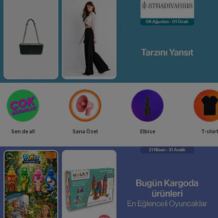
Sen de al!
Sana Özel
Elbise
T-shir