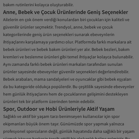
bakım rutinlerini kolayca oluşturabilir.
Anne, Bebek ve Çocuk Ürünlerinde Geniş Seçenekler
Ailelerin en çok önem verdiği konulardan biri çocukları için kaliteli ve
güvenilir ürünler seçmektir. Trendyol, anne, bebek ve çocuk
kategorilerinde geniş ürün seçenekleri sunarak ebeveynlerin
ihtiyaçlarını karşılamaya yardımcı olur. Platformda farklı markalara ait
bebek ürünleri ve bebek bakım ürünleri yer alır. Bebek bezleri, bakım
kremleri ve beslenme ürünleri gibi temel ihtiyaçlar kolayca bulunabilir.
Aynı zamanda farklı bebek ürünleri markaları tarafından sunulan
ürünler sayesinde ebeveynler güvenilir seçenekleri değerlendirebilir.
Bebek arabaları, mama sandalyeleri ve oyuncaklar gibi bebek eşyaları
da bu kategoride oldukça popülerdir. Bu çeşitlilik sayesinde ebeveynler
hem günlük ihtiyaçlarını hem de çocuklarının gelişimini destekleyen
ürünleri tek bir platform üzerinden temin edebilir.
Spor, Outdoor ve Hobi Ürünleriyle Aktif Yaşam
Sağlıklı ve aktif bir yaşam tarzı benimseyen kullanıcılar için spor
ekipmanları büyük önem taşır. Günümüzde spor yapmak yalnızca
profesyonel sporcuların değil, günlük hayatında daha sağlıklı bir yaşam
sürmek isteyen herkesin tercih ettiği bir alışkanlık haline gelmiştir. Bu