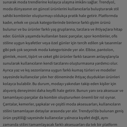
sunarak moda trendlerine kolayca ulaşma imkânı sağlar. Trendyol,
moda dünyasının en güncel ürünlerini kullanıcılarla buluşturarak stil
sahibi kombinler oluşturmayı oldukça pratik hale getirir. Platformda
kadın, erkek ve çocuk kategorilerinde binlerce farklı giyim ürünü
bulunur ve bu ürünler farklı yaş gruplarına, tarzlara ve ihtiyaçlara hitap
eder. Günlük yaşamda kullanılan basic parçalar, spor kombinler, ofis
stiline uygun kıyafetler veya özel günler için tercih edilen şık tasarımlar
gibi pek çok seçenek moda kategorisinde yer alır. Elbise, pantolon,
gömlek, mont, tişört ve ceket gibi ürünler farklı tasarım anlayışlarıyla
sunularak kullanıcıların kendi tarzlarını oluşturmasına yardımcı olur.
Ayrıca yaz ve kış sezonlarına uygun farklı kumaş türleri ve modeller
sayesinde kullanıcılar yılın her döneminde ihtiyaç duydukları ürünleri
kolayca bulabilir. Bu durum, modayı yakından takip eden kişiler için
alışveriş deneyimini daha keyifli hale getirir. Bunun yanı sıra aksesuar ve
tamamlayıcı parçalar da kombin oluştururken önemli bir rol oynar.
Çantalar, kemerler, şapkalar ve çeşitli moda aksesuarları, kullanıcıların
stilini tamamlayan detaylar arasında yer alır. Trendyol’da bulunan geniş
ürün çeşitliliği sayesinde kullanıcılar yalnızca kıyafet değil, aynı
zamanda stilini tamamlayacak farklı aksesuarları da tek bir platform