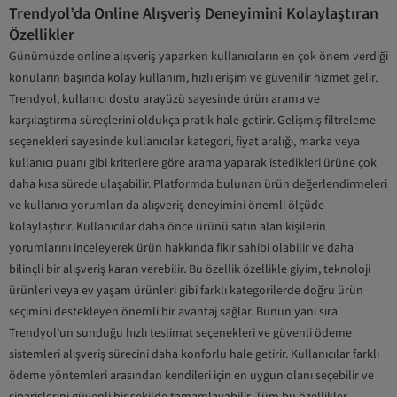
Trendyol’da Online Alışveriş Deneyimini Kolaylaştıran
Özellikler
Günümüzde online alışveriş yaparken kullanıcıların en çok önem verdiği
konuların başında kolay kullanım, hızlı erişim ve güvenilir hizmet gelir.
Trendyol, kullanıcı dostu arayüzü sayesinde ürün arama ve
karşılaştırma süreçlerini oldukça pratik hale getirir. Gelişmiş filtreleme
seçenekleri sayesinde kullanıcılar kategori, fiyat aralığı, marka veya
kullanıcı puanı gibi kriterlere göre arama yaparak istedikleri ürüne çok
daha kısa sürede ulaşabilir. Platformda bulunan ürün değerlendirmeleri
ve kullanıcı yorumları da alışveriş deneyimini önemli ölçüde
kolaylaştırır. Kullanıcılar daha önce ürünü satın alan kişilerin
yorumlarını inceleyerek ürün hakkında fikir sahibi olabilir ve daha
bilinçli bir alışveriş kararı verebilir. Bu özellik özellikle giyim, teknoloji
ürünleri veya ev yaşam ürünleri gibi farklı kategorilerde doğru ürün
seçimini destekleyen önemli bir avantaj sağlar. Bunun yanı sıra
Trendyol’un sunduğu hızlı teslimat seçenekleri ve güvenli ödeme
sistemleri alışveriş sürecini daha konforlu hale getirir. Kullanıcılar farklı
ödeme yöntemleri arasından kendileri için en uygun olanı seçebilir ve
siparişlerini güvenli bir şekilde tamamlayabilir. Tüm bu özellikler