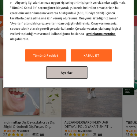
Alışveriş ilgi alanlarınıza uygun kişiselleştirilmiş içerik ve reklamlar sağlamak.
"Tümünü Kabul Et" seçeneğine tıklayarak, yukarıda belirtilen amaçlar için bu
çerezlerin kullanılmasına ve varsa AB dışındaki (ABD, Türkiye dahil) üçüncü
taraflarla paylaşılmasına izin vermiş olursunuz. Onayınızı istediğiniz zaman
Flaş Ürünler
11
17
30
Tümünü gör
:
:
"Ayarlar" altındaki çerez ayarlarından değiştirebilirsiniz. Onay vermezseniz,
sadece teknik olarak gerekli çerezler kullanılır. Çerezler vasıtasıyla hangi kişisel
verileri topladığımız ve nasıl kullandığımız hakkında
aydınlatma metnine
ulaşabilirsin.
Tümünü Reddet
KABUL ET
Ayarlar
İndirimKap
Diş Beyazlatıcı ve Diş
ALEXANDERGARDI
FERMUAR
TBRU
Silgisi Ortodonti Diş Fırçası Diş
DETAYLI POLO YAKA T-SHİRT
Mentol 
98k kişi
favoriledi!
715 kişi
favoriledi!
23k ki
Leke Tartar Çıkarıcı Ağız Bakım
(BARAKM)
- Alkol
Hızlı Teslimat
yapılıyor!
Hızlı Teslimat
yapılıyor!
Hızlı
3.7
(4522)
4.4
(58)
4.2
Fırçası
98k kişi
favoriledi!
715 kişi
favoriledi!
23k ki