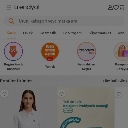
Ürün, kategori veya marka ara
Kadın
Erkek
Kozmetik
Ev & Yaşam
Süpermarket
Anne 
Bugün Fiyatı
Ayrıcalıkları
Kampan
Yemek
Düşenler
Keşfet
Detayla
Popüler Ürünler
Tümünü Gör