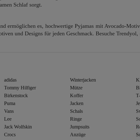
amen Schlaf sorgt.
 und ermöglichen es, hochwertige Pyjamas mit Avocado-Motiv
tiven und Designs für jeden Geschmack. Besuche Trendyol, en
adidas
Winterjacken
K
Tommy Hilfiger
Mütze
Bi
Birkenstock
Koffer
T-
Puma
Jacken
J
Vans
Schals
Sw
Lee
Ringe
S
Jack Wolfskin
Jumpsuits
R
Crocs
Anzüge
S