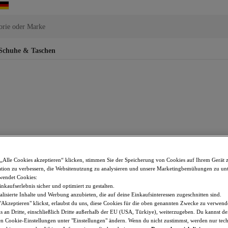
orie oder Marke
Schuhe & Taschen
„Alle Cookies akzeptieren“ klicken, stimmen Sie der Speicherung von Cookies auf Ihrem Gerät 
tion zu verbessern, die Websitenutzung zu analysieren und unsere Marketingbemühungen zu unt
wendet Cookies:
nkaufserlebnis sicher und optimiert zu gestalten.
lisierte Inhalte und Werbung anzubieten, die auf deine Einkaufsinteressen zugeschnitten sind.
Akzeptieren" klickst, erlaubst du uns, diese Cookies für die oben genannten Zwecke zu verwen
s an Dritte, einschließlich Dritte außerhalb der EU (USA, Türkiye), weiterzugeben. Du kannst 
den Cookie-Einstellungen unter "Einstellungen" ändern. Wenn du nicht zustimmst, werden nur tec