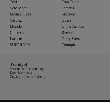
Tetri
Tom Tailor
Vero Moda
Tamaris
Michael Kors
Skechers
Olaplex
Guess
Moncler
Under Armour
Chiemsee
Reebok
Lacoste
Gerry Weber
SUPERDRY
Triumph
Trendyol
Versand & Rücksendung
Kontaktiere uns
Zugänglichkeitserklärung