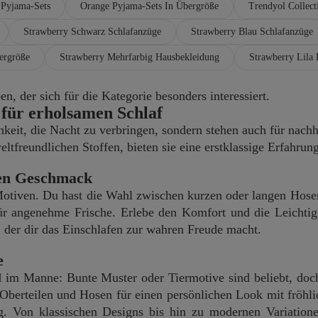
 Pyjama-Sets
Orange Pyjama-Sets In Übergröße
Trendyol Collect
Strawberry Schwarz Schlafanzüge
Strawberry Blau Schlafanzüge
ergröße
Strawberry Mehrfarbig Hausbekleidung
Strawberry Lila
, der sich für die Kategorie besonders interessiert.
für erholsamen Schlaf
hkeit, die Nacht zu verbringen, sondern stehen auch für nachh
reundlichen Stoffen, bieten sie eine erstklassige Erfahrung
den Geschmack
iven. Du hast die Wahl zwischen kurzen oder langen Hose
 für angenehme Frische. Erlebe den Komfort und die Leichti
der dir das Einschlafen zur wahren Freude macht.
e
d im Manne: Bunte Muster oder Tiermotive sind beliebt, doc
 Oberteilen und Hosen für einen persönlichen Look mit fröhl
g. Von klassischen Designs bis hin zu modernen Variatione