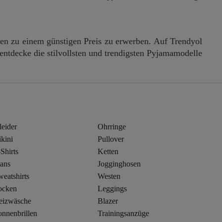
en zu einem günstigen Preis zu erwerben. Auf Trendyol
tdecke die stilvollsten und trendigsten Pyjamamodelle
leider
Ohrringe
kini
Pullover
Shirts
Ketten
eans
Jogginghosen
eatshirts
Westen
ocken
Leggings
eizwäsche
Blazer
onnenbrillen
Trainingsanzüge