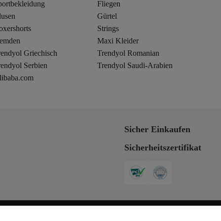
portbekleidung
Fliegen
lusen
Gürtel
oxershorts
Strings
emden
Maxi Kleider
rendyol Griechisch
Trendyol Romanian
rendyol Serbien
Trendyol Saudi-Arabien
libaba.com
Sicher Einkaufen
Sicherheitszertifikat