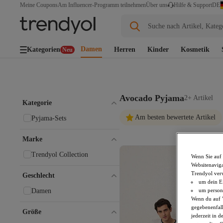
DE
Meine Coupons
Am Influencer-Programm teilnehmen
Über uns
Hilfe & Support
Suche nach Artikel, Kateg
Damen
Kategorien
Herren
Kinder
Kosmetik
Neu
Avocado Pyjama
2+ Artikel
Kategorie
Am besten bewertete Artikel
Pyjama-Sets
Marke
Trendyol Collection
Wenn Sie auf 
Websitenaviga
Trendyol ver
Geschlecht
um dein Ei
Damen
um persona
Wenn du auf "
gegebenenfall
Größe
jederzeit in 