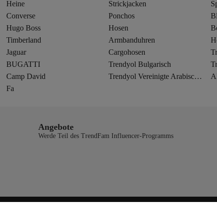
Heine
Strickjacken
S
Converse
Ponchos
B
Hugo Boss
Hosen
B
Timberland
Armbanduhren
H
Jaguar
Cargohosen
T
BUGATTI
Trendyol Bulgarisch
T
Camp David
Trendyol Vereinigte Arabische Emirate
A
Fa
Angebote
Werde Teil des TrendFam Influencer-Programms