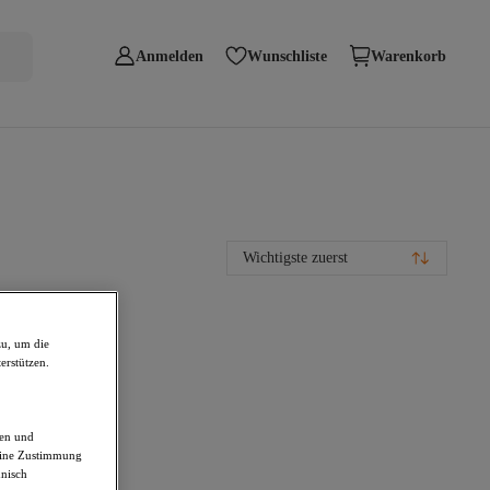
Anmelden
Wunschliste
Warenkorb
Wichtigste zuerst
zu, um die
erstützen.
den und
deine Zustimmung
hnisch