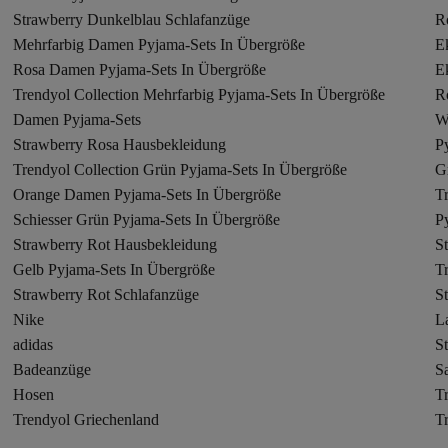
Strawberry Dunkelblau Schlafanzüge
R
Mehrfarbig Damen Pyjama-Sets In Übergröße
E
Rosa Damen Pyjama-Sets In Übergröße
E
Trendyol Collection Mehrfarbig Pyjama-Sets In Übergröße
R
Damen Pyjama-Sets
W
Strawberry Rosa Hausbekleidung
P
Trendyol Collection Grün Pyjama-Sets In Übergröße
G
Orange Damen Pyjama-Sets In Übergröße
T
Schiesser Grün Pyjama-Sets In Übergröße
P
Strawberry Rot Hausbekleidung
S
Gelb Pyjama-Sets In Übergröße
T
Strawberry Rot Schlafanzüge
S
Nike
L
adidas
St
Badeanzüge
S
Hosen
T
Trendyol Griechenland
T