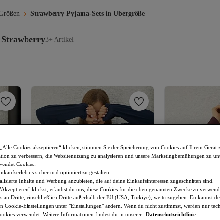
 Größen
Strawberry Pyjama-Sets in Übergröße
Strawberry
3+ Artikel
„Alle Cookies akzeptieren“ klicken, stimmen Sie der Speicherung von Cookies auf Ihrem Gerät 
tion zu verbessern, die Websitenutzung zu analysieren und unsere Marketingbemühungen zu unt
wendet Cookies:
nkaufserlebnis sicher und optimiert zu gestalten.
lisierte Inhalte und Werbung anzubieten, die auf deine Einkaufsinteressen zugeschnitten sind.
Akzeptieren" klickst, erlaubst du uns, diese Cookies für die oben genannten Zwecke zu verwen
s an Dritte, einschließlich Dritte außerhalb der EU (USA, Türkiye), weiterzugeben. Du kannst 
den Cookie-Einstellungen unter "Einstellungen" ändern. Wenn du nicht zustimmst, werden nur tec
okies verwendet. Weitere Informationen findest du in unserer
Datenschutzrichtlinie
.