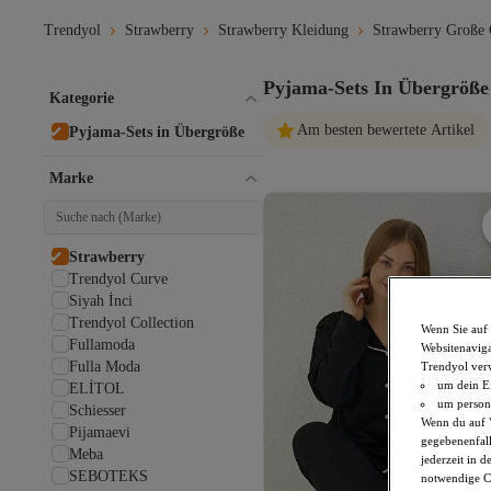
Trendyol
Strawberry
Strawberry Kleidung
Strawberry Große
Pyjama-Sets In Übergröße
Kategorie
Am besten bewertete Artikel
Pyjama-Sets in Übergröße
Marke
Strawberry
Trendyol Curve
Siyah İnci
Trendyol Collection
Wenn Sie auf 
Fullamoda
Websitenaviga
Fulla Moda
Trendyol ver
um dein Ei
ELİTOL
um persona
Schiesser
Wenn du auf "
Pijamaevi
gegebenenfall
Meba
jederzeit in 
SEBOTEKS
notwendige Co