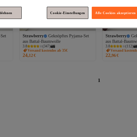
ablehnen
Cookie-Einstellungen
Alle Cookies akzeptieren
-Set
Strawberry
Geknöpftes Pyjama-Set
Strawberry
Ge
aus Battal-Baumwolle
aus Battal-Baumw
3.8
(
347
)
3.8
(
112
)
Versand kostenlos ab 35€
Versand kostenl
24,
22,
12
€
96
€
1