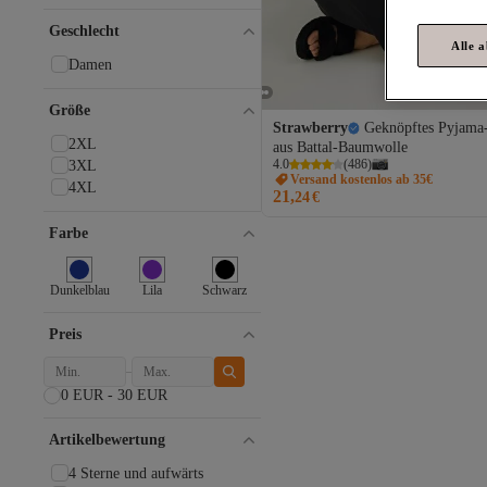
Sude HOMEWEAR
Geschlecht
Alle 
Damen
Größe
Strawberry
Geknöpftes Pyjama
2XL
aus Battal-Baumwolle
4.0
(
486
)
3XL
Versand kostenlos ab 35€
4XL
21,
24
€
Farbe
Dunkelblau
Lila
Schwarz
Preis
0 EUR - 30 EUR
Artikelbewertung
4 Sterne und aufwärts