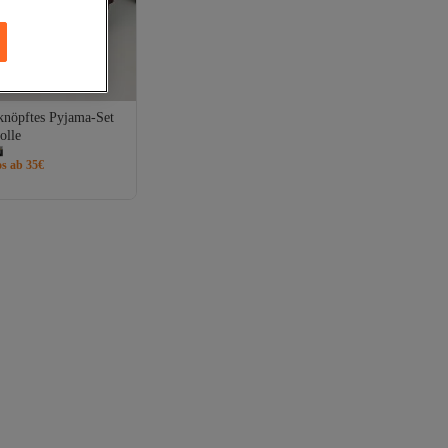
knöpftes Pyjama-Set
olle
os ab 35€