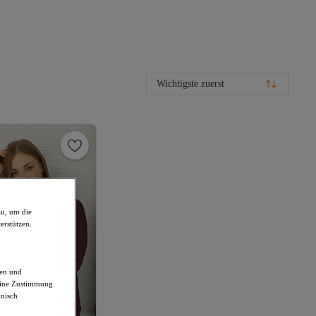
Wichtigste zuerst
zu, um die
erstützen.
den und
deine Zustimmung
hnisch