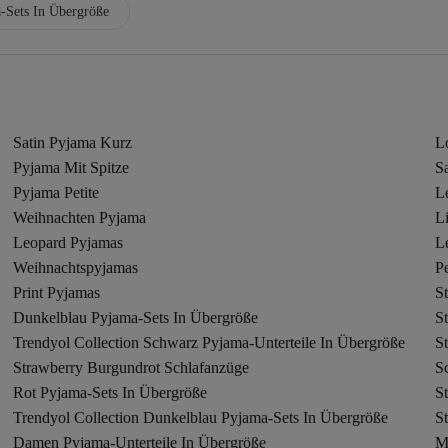
-Sets In Übergröße
Satin Pyjama Kurz
L
Pyjama Mit Spitze
S
Pyjama Petite
L
Weihnachten Pyjama
L
Leopard Pyjamas
L
Weihnachtspyjamas
Pe
Print Pyjamas
S
Dunkelblau Pyjama-Sets In Übergröße
S
Trendyol Collection Schwarz Pyjama-Unterteile In Übergröße
S
Strawberry Burgundrot Schlafanzüge
S
Rot Pyjama-Sets In Übergröße
S
Trendyol Collection Dunkelblau Pyjama-Sets In Übergröße
S
Damen Pyjama-Unterteile In Übergröße
M