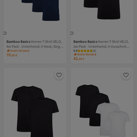
Bamboo Basics
Herren T-Shirt VELO,
Bamboo Basics
Herren T-Shirt VELO,
4er Pack - Unterhemd, V-Neck, Single
2er Pack - Unterhemd, V-Ausschnitt,
Versand Kostenlos
Gratis Versand
5.0
Versand Kostenlos
(
1
)
Jersey
Single Jersey
70,
Versand Kostenlos
Gratis Versand
95
€
42,
Versand Kostenlos
45
€