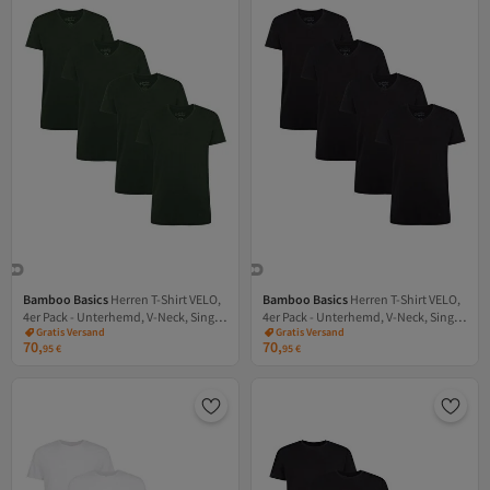
Bamboo Basics
Herren T-Shirt VELO,
Bamboo Basics
Herren T-Shirt VELO,
4er Pack - Unterhemd, V-Neck, Single
4er Pack - Unterhemd, V-Neck, Single
Versand Kostenlos
Versand Kostenlos
Gratis Versand
Gratis Versand
Jersey
Jersey
70,
70,
Versand Kostenlos
Versand Kostenlos
95
€
95
€