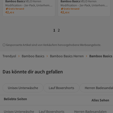
Bamboo Basics
VELO Herren
Bamboo Basics
VELO Herren
Modification – 2er-Pack, Unterhemd
Modification – 2er-Pack, Unterhemd
Versand Kostenlos
Versand Kostenlos
Gratis Versand
Gratis Versand
und V-Ausschnitt-Single-Jersey
und V-Ausschnitt-Single-Jersey
42,
42,
Versand Kostenlos
Versand Kostenlos
45
€
45
€
1
2
Gesponserte Artikel sind von Verkäufern hervorgehobene Werbeangebote.
Trendyol
Bamboo Basics
Bamboo Basics Herren
Bamboo Basics 
Das könnte dir auch gefallen
Unisex Unterwäsche
Lauf Boxershorts
Herren Badesanda
Beliebte Seiten
Alles Sehen
Unisex Unterwäsche
Lauf Boxershorts
Herren Badesandalen