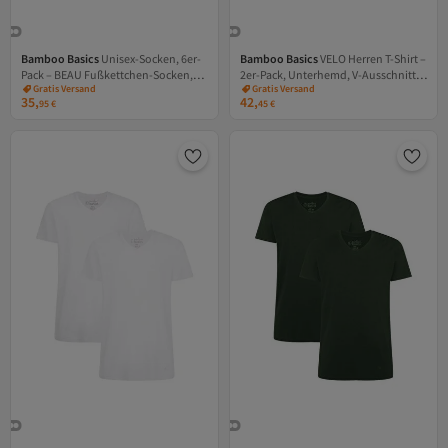
Bamboo Basics
Unisex-Socken, 6er-
Bamboo Basics
VELO Herren T-Shirt –
Pack – BEAU Fußkettchen-Socken,
2er-Pack, Unterhemd, V-Ausschnitt,
Versand Kostenlos
Versand Kostenlos
Gratis Versand
Gratis Versand
Kurzsocken, einfarbig
Single-Jersey
35,
42,
Versand Kostenlos
Versand Kostenlos
95
€
45
€