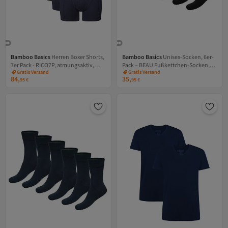
Bamboo Basics
Herren Boxer Shorts,
Bamboo Basics
Unisex-Socken, 6er-
7er Pack - RICO7P, atmungsaktiv,
Pack – BEAU Fußkettchen-Socken,
Versand Kostenlos
Versand Kostenlos
Gratis Versand
Gratis Versand
Single Jersey
Kurzsocken, einfarbig
84,
35,
Versand Kostenlos
Versand Kostenlos
95
€
95
€