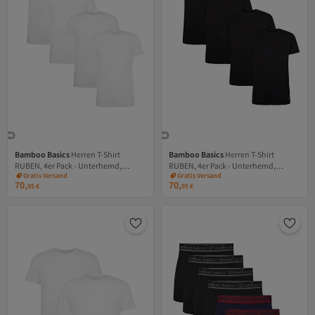
Bamboo Basics
Herren T-Shirt
Bamboo Basics
Herren T-Shirt
RUBEN, 4er Pack - Unterhemd,
RUBEN, 4er Pack - Unterhemd,
Versand Kostenlos
Versand Kostenlos
Gratis Versand
Gratis Versand
Rundhals, Single Jersey
Rundhals, Single Jersey
70,
70,
Versand Kostenlos
Versand Kostenlos
95
€
95
€