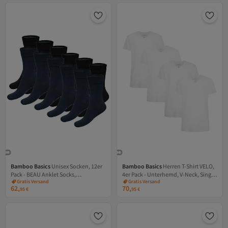
Bamboo Basics
Unisex Socken, 12er
Bamboo Basics
Herren T-Shirt VELO,
Pack - BEAU Anklet Socks,
4er Pack - Unterhemd, V-Neck, Single
Versand Kostenlos
Versand Kostenlos
Gratis Versand
Gratis Versand
Kurzsocken, einfarbig
Jersey
62,
70,
Versand Kostenlos
Versand Kostenlos
95
€
95
€