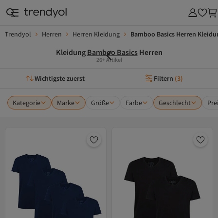
Trendyol
Herren
Herren Kleidung
Bamboo Basics Herren Kleidu
Kleidung
Bamboo Basics
Herren
26+ Artikel
Wichtigste zuerst
Filtern
(
3
)
Kategorie
Marke
Größe
Farbe
Geschlecht
Pre