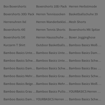
Box Boxershorts
Boxershorts 10Er Pack
Herren Herbstmode
Boxershorts 30Er Pack
Herren Tennissocken
Basketballschuhe 39
Herrenuhren Xxl
Herren Wanderbekleidung
Mesh Shorts
Boxershorts 4Xl
Herren Tennis Shorts
Boxershorts Mit Spitze
Boxershorts 5Xl
Herren Hausschuhe Weite K
Boxer Jogginghose
Kurzarm T Shirt
Outdoor Basketballschuhe
Bamboo Basics Weiß T-Shirts
Bamboo Basics Unterhemden
Bamboo Basics Unterhose
Bamboo Basics Damen T-Shirts
Bamboo Basics Schwarz Socken
Bamboo Basics Unterwäsche & Nachtwäsche
Bamboo Basics Schwarz Unterwäsche & Nachtwäsche
Bamboo Basics Damen Bodys
Bamboo Basics Schwarz Unterhemden
Bamboo Basics Blau Socken
Bamboo Basics Mehrfarbig Unterwäsche & Nachtwäsche
Bamboo Basics Grau Unterhemden
Bamboo Basics Schwarz Unterhose
Bamboo Basics Beige Unterwäsche & Nachtwäsche
Bamboo Basics Mehrfarbig Unterhemden
Bamboo Basics Weiß Unterhemden
Bamboo Basics Grau Unterwäsche & Nachtwäsche
Bamboo Basics Pullover
YOURBASICS Herren Kleidung
Bamboo Basics Damen Unterwäsche & Nachtwäsche
YOURBASICS Herren Unterwäsche & Nachtwäsche
Bamboo Basics Schwarz Bodys