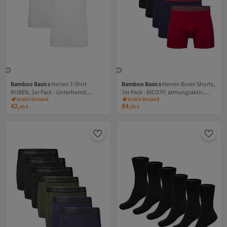
Bamboo Basics
Herren T-Shirt
Bamboo Basics
Herren Boxer Shorts,
RUBEN, 2er Pack - Unterhemd,
7er Pack - RICO7P, atmungsaktiv,
Versand Kostenlos
Versand Kostenlos
Gratis Versand
Gratis Versand
Rundhals, Single Jersey
Single Jersey
42,
84,
Versand Kostenlos
Versand Kostenlos
45
€
95
€