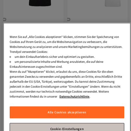
Bamboo Basics
Herren T-Shirt
Bamboo Basics
Herren T-Shirt
RUBEN, 2er Pack - Unterhemd,
RUBEN, 4er Pack - Unterhemd,
Versand Kostenlos
Versand Kostenlos
Gratis Versand
Gratis Versand
Rundhals, Single Jersey
Rundhals, Single Jersey
Wenn Sie auf „Alle Cookies akzeptieren“ klicken, stimmen Sie der Speicherung von
42,
70,
Versand Kostenlos
Versand Kostenlos
45
€
95
€
Cookies auf Ihrem Gerät zu, um die Websitenavigation zu verbessern, die
Websitenutzung zu analysieren und unsere Marketingbemühungen zu unterstützen.
Trendyol verwendet Cookies:
um dein Einkaufserlebnis sicher und optimiert zu gestalten.
um personalisierte Inhalte und Werbung anzubieten, die auf deine
Einkaufsinteressen zugeschnitten sind.
Wenn du auf "Akzeptieren" klickst, erlaubst du uns, diese Cookies für die oben
genannten Zwecke zu verwenden und gegebenenfalls an Dritte, einschließlich Dritte
außerhalb der EU (USA, Türkiye), weiterzugeben. Du kannst deine Zustimmung
jederzeit in den Cookie-Einstellungen unter "Einstellungen" ändern. Wenn du nicht
zustimmst, werden nur technisch notwendige Cookies verwendet. Weitere
Informationen findest du in unserer
Datenschutzrichtlinie
.
Alle Cookies akzeptieren
Cookie-Einstellungen