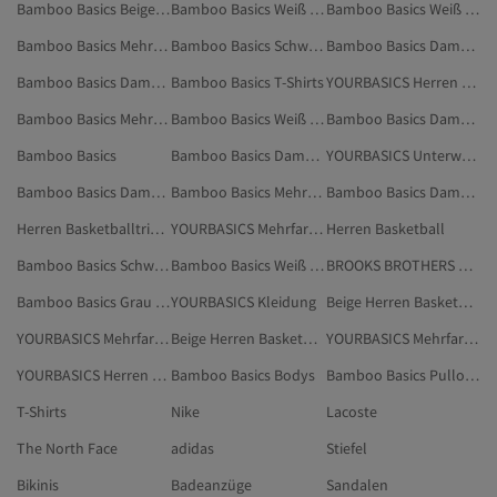
Bamboo Basics Beige Unterhose
Bamboo Basics Weiß Unterwäsche & Nachtwäsche
Bamboo Basics Weiß Bodys
Bamboo Basics Mehrfarbig Unterhose
Bamboo Basics Schwarz Slips
Bamboo Basics Damen Unterhemden
Bamboo Basics Damen Socken
Bamboo Basics T-Shirts
YOURBASICS Herren T-Shirts
Bamboo Basics Mehrfarbig Pullover
Bamboo Basics Weiß Unterhose
Bamboo Basics Damen Unterhose
Bamboo Basics
Bamboo Basics Damen Tanktops & Bodys
YOURBASICS Unterwäsche & Nachtwäsche
Bamboo Basics Damen Slips
Bamboo Basics Mehrfarbig Tanktops & Bodys
Bamboo Basics Damen Pullover
Herren Basketballtrikots
YOURBASICS Mehrfarbig Unterwäsche & Nachtwäsche
Herren Basketball
Bamboo Basics Schwarz Tanktops & Bodys
Bamboo Basics Weiß Slips
BROOKS BROTHERS Herren Kleidung
Bamboo Basics Grau Tanktops & Bodys
YOURBASICS Kleidung
Beige Herren Basketball
YOURBASICS Mehrfarbig Kleidung
Beige Herren Basketballtrikots
YOURBASICS Mehrfarbig T-Shirts
YOURBASICS Herren Boxershorts
Bamboo Basics Bodys
Bamboo Basics Pullover & Strickjacken
T-Shirts
Nike
Lacoste
The North Face
adidas
Stiefel
Bikinis
Badeanzüge
Sandalen