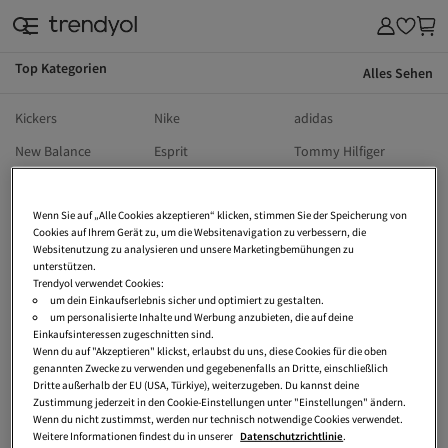
Top Kategorien
Alles Sehen
Kickers
Nike
adidas
New Balance
Esprit
Tommy Hilfiger
s.Oliver
The North Face
Birkenstock
Wenn Sie auf „Alle Cookies akzeptieren“ klicken, stimmen Sie der Speicherung von
Wellensteyn
Calvin Klein
Puma
Cookies auf Ihrem Gerät zu, um die Websitenavigation zu verbessern, die
UGG
Hollister
Vans
Websitenutzung zu analysieren und unsere Marketingbemühungen zu
unterstützen.
Dr Martens
Ralph Lauren
Lee
Trendyol verwendet Cookies:
um dein Einkaufserlebnis sicher und optimiert zu gestalten.
Vivienne Westwood
Only
Jack Wolfskin
um personalisierte Inhalte und Werbung anzubieten, die auf deine
Einkaufsinteressen zugeschnitten sind.
Armedangels
Sansibar
Crocs
Wenn du auf "Akzeptieren" klickst, erlaubst du uns, diese Cookies für die oben
genannten Zwecke zu verwenden und gegebenenfalls an Dritte, einschließlich
Tetri
Tom Tailor
Heine
Dritte außerhalb der EU (USA, Türkiye), weiterzugeben. Du kannst deine
Zustimmung jederzeit in den Cookie-Einstellungen unter "Einstellungen" ändern.
Vero Moda
Tamaris
Converse
Wenn du nicht zustimmst, werden nur technisch notwendige Cookies verwendet.
Weitere Informationen findest du in unserer
Datenschutzrichtlinie
.