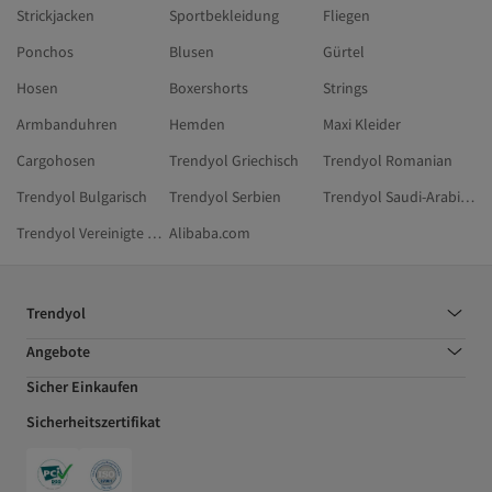
Strickjacken
Sportbekleidung
Fliegen
Ponchos
Blusen
Gürtel
Hosen
Boxershorts
Strings
Armbanduhren
Hemden
Maxi Kleider
Cargohosen
Trendyol Griechisch
Trendyol Romanian
Trendyol Bulgarisch
Trendyol Serbien
Trendyol Saudi-Arabien
Trendyol Vereinigte Arabische Emirate
Alibaba.com
Trendyol
Angebote
Sicher Einkaufen
Sicherheitszertifikat