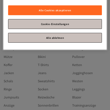
Michael Kors
Skechers
Hugo Boss
Olaplex
Guess
Timberland
Alle Cookies akzeptieren
Moncler
Under Armour
Jaguar
Chiemsee
Reebok
BUGATTI
Cookie-Einstellungen
Lacoste
Gerry Weber
Camp David
Alle ablehnen
SUPERDRY
Triumph
Fa
Winterjacken
Kleider
Ohrringe
Mütze
Bikini
Pullover
Koffer
T-Shirts
Ketten
Jacken
Jeans
Jogginghosen
Schals
Sweatshirts
Westen
Ringe
Socken
Leggings
Jumpsuits
Reizwäsche
Blazer
Anzüge
Sonnenbrillen
Trainingsanzüge