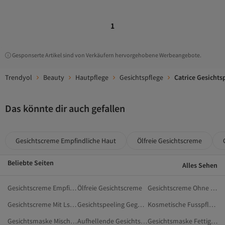
1
Gesponserte Artikel sind von Verkäufern hervorgehobene Werbeangebote.
Trendyol
Beauty
Hautpflege
Gesichtspflege
Catrice Gesichts
Das könnte dir auch gefallen
Gesichtscreme Empfindliche Haut
Ölfreie Gesichtscreme
Beliebte Seiten
Alles Sehen
Gesichtscreme Empfindliche Haut
Ölfreie Gesichtscreme
Gesichtscreme Ohne Alkohol
Gesichtscreme Mit Lsf 30
Gesichtspeeling Gegen Mitesser
Kosmetische Fusspflege
Gesichtsmaske Mischhaut
Aufhellende Gesichtsmaske
Gesichtsmaske Fettige Haut