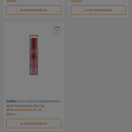
18,
18,
20
€
18
€
In den Warenkorb
In den Warenkorb
Catrice
Care In Clours Lippenbalsam
#040-hot Nehmen Sie 3 gr
Versand kostenlos ab 35€
18,
09
€
In den Warenkorb