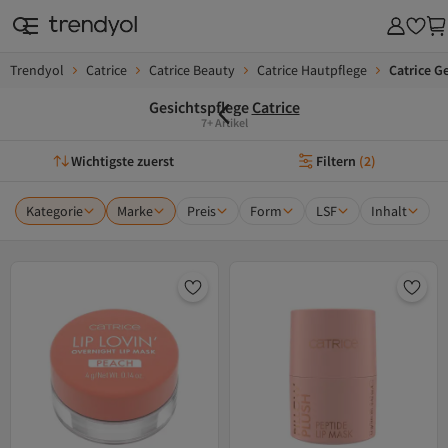
Trendyol
Catrice
Catrice Beauty
Catrice Hautpflege
Catrice G
Gesichtspflege
Catrice
7+ Artikel
Wichtigste zuerst
Filtern
(
2
)
Kategorie
Marke
Preis
Form
LSF
Inhalt