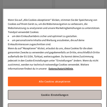
Wenn Sie auf „Alle Cookies akzeptieren“ klicken, stimmen Sie der Speicherung von
Catrice
Lip Lovin‘ Overnight Lip Mask
Catrice
Pillow Plush Lippenmaske
#030-feelin‘ Peachy 4 gr
Mit Peptiden #010 12 gr
Cookies auf Ihrem Gerät zu, um die Websitenavigation zu verbessern, die
Versand kostenlos ab 35€
Versand kostenlos ab 35€
Websitenutzung zu analysieren und unsere Marketingbemühungen zu unterstützen.
18,
19,
67
€
58
€
Trendyol verwendet Cookies:
um dein Einkaufserlebnis sicher und optimiert zu gestalten.
In den Warenkorb
In den Warenkorb
um personalisierte Inhalte und Werbung anzubieten, die auf deine
Einkaufsinteressen zugeschnitten sind.
Wenn du auf "Akzeptieren" klickst, erlaubst du uns, diese Cookies für die oben
genannten Zwecke zu verwenden und gegebenenfalls an Dritte, einschließlich Dritte
außerhalb der EU (USA, Türkiye), weiterzugeben. Du kannst deine Zustimmung
jederzeit in den Cookie-Einstellungen unter "Einstellungen" ändern. Wenn du nicht
zustimmst, werden nur technisch notwendige Cookies verwendet. Weitere
Informationen findest du in unserer
Datenschutzrichtlinie
.
Alle Cookies akzeptieren
Cookie-Einstellungen