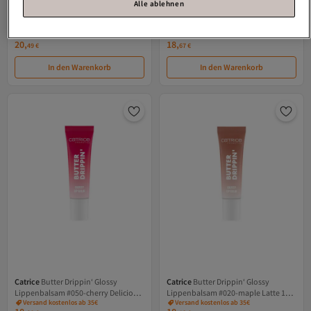
Alle ablehnen
Catrice
Lazy Day All-in-one-serum 28
Catrice
Lip Lovin&#39
ml
Nachtlippenmaske #020-cherry Pop
Versand kostenlos ab 35€
Versand kostenlos ab 35€
4 gr
20,
18,
49
€
67
€
In den Warenkorb
In den Warenkorb
Catrice
Butter Drippin‘ Glossy
Catrice
Butter Drippin‘ Glossy
Lippenbalsam #050-cherry Delicious
Lippenbalsam #020-maple Latte 10
Versand kostenlos ab 35€
Versand kostenlos ab 35€
10 ml
ml