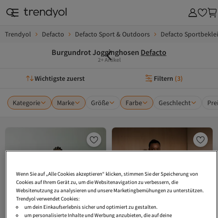
Trendyol
Defacto
Defacto Sport & Outdoors
Defacto Sportbekle
Burgundrot Jogginghosen
Defacto
2+ Artikel
Wichtigste zuerst
Filtern
(
3
)
Kategorie
Marke
Größe
Farbe
Geschlecht
Pre
Wenn Sie auf „Alle Cookies akzeptieren“ klicken, stimmen Sie der Speicherung von
Cookies auf Ihrem Gerät zu, um die Websitenavigation zu verbessern, die
Websitenutzung zu analysieren und unsere Marketingbemühungen zu unterstützen.
Trendyol verwendet Cookies:
um dein Einkaufserlebnis sicher und optimiert zu gestalten.
um personalisierte Inhalte und Werbung anzubieten, die auf deine