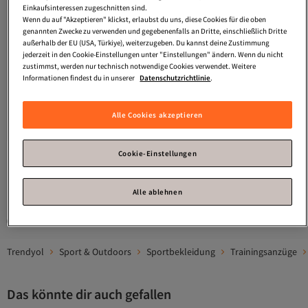
Einkaufsinteressen zugeschnitten sind.
Wenn du auf "Akzeptieren" klickst, erlaubst du uns, diese Cookies für die oben
genannten Zwecke zu verwenden und gegebenenfalls an Dritte, einschließlich Dritte
außerhalb der EU (USA, Türkiye), weiterzugeben. Du kannst deine Zustimmung
jederzeit in den Cookie-Einstellungen unter "Einstellungen" ändern. Wenn du nicht
zustimmst, werden nur technisch notwendige Cookies verwendet. Weitere
Informationen findest du in unserer
Datenschutzrichtlinie
.
Defacto
Weit geschnittene Modal-
Defacto
Warmtech Straight Fit
Jogginghose mit Taschen
Taschenhose in Standardgröße mit
3.0
(
1
)
4.2
(
48
)
Alle Cookies akzeptieren
F8360AX26SP
weichem Fleece-Innenfutter für
Versand kostenlos ab 35€
Versand kostenlos ab 35€
Sportler F1694AX25WN
29,
21,
22
€
50
€
Cookie-Einstellungen
1
Alle ablehnen
Gesponserte Artikel sind von Verkäufern hervorgehobene Werbeangebote.
Trendyol
Sport & Outdoors
Sportbekleidung
Trainingsanzüge
Das könnte dir auch gefallen