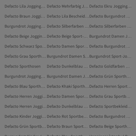
Defacto Lila Jogginghosen
Defacto Mehrfarbig Jogginghosen
Defacto Ekru Jogginghosen
Defacto Braun Jogginghosen
Defacto Lila Bescheidene Jogginghose
Defacto Burgundrot Sportbekleidung
Burgundrot Jogginghosen
Defacto Silberfarben Jogginghosen
Defacto Silberfarben Sport-Jogginghosen
Defacto Beige Jogginghosen
Defacto Beige Sport-Jogginghosen
Burgundrot Damen Jogginghosen
Defacto Schwarz Sporthosen
Defacto Damen Sporthosen
Defacto Burgundrot Trainingsanzüge
Defacto Grau Sporthosen
Burgundrot Damen Sport-Jogginghosen
Burgundrot Sport-Jogginghosen
Defacto Sporthosen
Defacto Dunkelblau Sporthosen
Defacto Goldfarben Jogginghosen
Burgundrot Jogginghosen In Übergröße
Burgundrot Damen Jogginghosen In Übergröße
Defacto Grün Sporthosen
Defacto Blau Sporthosen
Defacto Khaki Sporthosen
Defacto Herren Sport-Jogginghosen
Defacto Herren Jogginghosen
Defacto Damen Sportbekleidung
Defacto Grau Sportbekleidung
Defacto Herren Jogginghosen In Übergröße
Defacto Dunkelblau Sportbekleidung
Defacto Sportbekleidung
Defacto Kinder Jogginghosen
Defacto Rot Sportbekleidung
Defacto Burgundrot Sportleggings
Defacto Grün Sportbekleidung
Defacto Braun Sporthosen
Defacto Beige Sporthosen