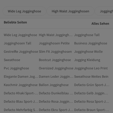
Wide Leg Jogginghose
High Waist Jogginghosen
Joggingh
Beliebte Seiten
Alles Sehen
Wide Leg Jogginghose
High Waist Jogginghosen
Jogginghose Tall
Jogginghosen Tall
Jogginghosen Petite
Business Jogginghose
Gestreifte Jogginghose
Slim Fit Jogginghosen
Jogginghose Wolle
Sweathose
Bootcut Jogginghose
Jogging Kleidung
Pvc Jogginghose
Oversized Jogginghose
Jogginghose Leo Print
Elegante Damen Jogginghosen
Damen Leder Jogginghose
Sweathose Weites Bein
Kaschmir Jogginghose
Ballon Jogginghose
Defacto Grün Sport-Jogginghosen
Defacto Khaki Sport-Jogginghosen
Defacto Dunkelblau Sport-Jogginghosen
Defacto Gelb Jogginghosen
Defacto Blau Sport-Jogginghosen
Defacto Rosa Jogginghosen
Defacto Rosa Sport-Jogginghosen
Defacto Mehrfarbig Sport-Jogginghosen
Defacto Ekru Sport-Jogginghosen
Defacto Braun Sport-Jogginghosen