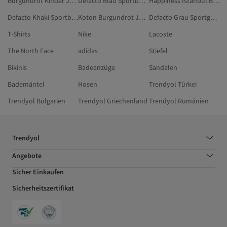
Burgundrot Kinder Jogginghosen
Defacto Blau Sportbekleidung
Happiness İstanbul Burgundrot Jogginghosen
Defacto Khaki Sportbekleidung
Koton Burgundrot Jogginghosen
Defacto Grau Sportgeräte
T-Shirts
Nike
Lacoste
The North Face
adidas
Stiefel
Bikinis
Badeanzüge
Sandalen
Bademäntel
Hosen
Trendyol Türkei
Trendyol Bulgarien
Trendyol Griechenland
Trendyol Rumänien
Trendyol
Angebote
Sicher Einkaufen
Sicherheitszertifikat