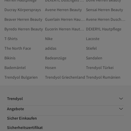
Herren Hautpflege
DEXERYL Duschgels & Cremes
Dove Herren Beauty
Ducray Körpersprays
Avene Herren Beauty
Sensai Herren Beauty
Beaver Herren Beauty
Guerlain Herren Hautpflege
Avene Herren Duschgels & Cremes
Byredo Herren Beauty
Eucerin Herren Hautpflege
DEXERYL Hautpflege
T-Shirts
Nike
Lacoste
The North Face
adidas
Stiefel
Bikinis
Badeanzüge
Sandalen
Bademäntel
Hosen
Trendyol Türkei
Trendyol Bulgarien
Trendyol Griechenland
Trendyol Rumänien
Trendyol
Angebote
Sicher Einkaufen
Sicherheitszertifikat