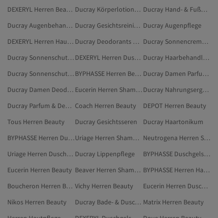
DEXERYL Herren Beauty
Ducray Körperlotionen & -cremes
Ducray Hand- & Fußpflege
Ducray Augenbehandlungen
Ducray Gesichtsreiniger
Ducray Augenpflege
DEXERYL Herren Hautpflege
Ducray Deodorants Und Roll-ons
Ducray Sonnencreme Fürs Gesicht
Ducray Sonnenschutzmittel
DEXERYL Herren Duschgels & Cremes
Ducray Haarbehandlungsseren & -öle
Ducray Sonnenschutzpflege
BYPHASSE Herren Beauty
Ducray Damen Parfum & Deodorant
Ducray Damen Deodorants Und Roll-ons
Eucerin Herren Shampoos
Ducray Nahrungsergänzungsmittel & Vitamine
Ducray Parfum & Deodorant
Coach Herren Beauty
DEPOT Herren Beauty
Tous Herren Beauty
Ducray Gesichtsseren
Ducray Haartonikum
BYPHASSE Herren Duschgels & Cremes
Uriage Herren Shampoos
Neutrogena Herren Shampoos
Uriage Herren Duschgels & Cremes
Ducray Lippenpflege
BYPHASSE Duschgels & Cremes
Eucerin Herren Beauty
Beaver Herren Shampoos
BYPHASSE Herren Hautpflege
Boucheron Herren Beauty
Vichy Herren Beauty
Eucerin Herren Duschgels & Cremes
Nikos Herren Beauty
Ducray Bade- & Duschprodukte
Matrix Herren Beauty