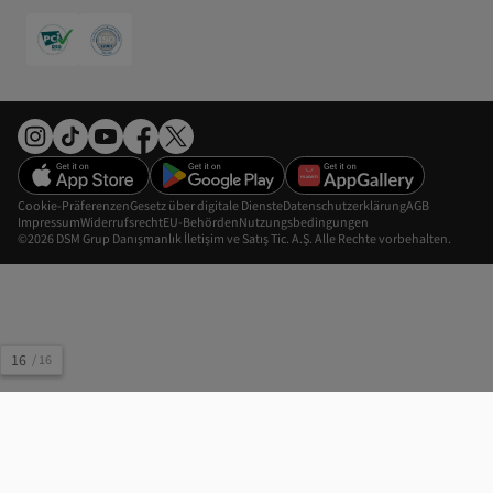
Cookie-Präferenzen
Gesetz über digitale Dienste
Datenschutzerklärung
AGB
Impressum
Widerrufsrecht
EU-Behörden
Nutzungsbedingungen
©2026 DSM Grup Danışmanlık İletişim ve Satış Tic. A.Ş. Alle Rechte vorbehalten.
16
/
16