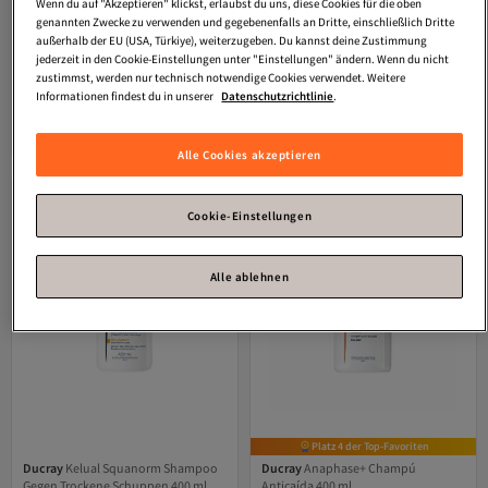
Wenn du auf "Akzeptieren" klickst, erlaubst du uns, diese Cookies für die oben
genannten Zwecke zu verwenden und gegebenenfalls an Dritte, einschließlich Dritte
Ducray
Kelual Squanorm
Ducray
Kelual Squanorm Shampoo
außerhalb der EU (USA, Türkiye), weiterzugeben. Du kannst deine Zustimmung
Erfrischendes Anti-schuppen-
Gegen Fettige Schuppen 400 ml
jederzeit in den Cookie-Einstellungen unter "Einstellungen" ändern. Wenn du nicht
3.5
(
2
)
4.0
(
136
)
shampoo 400 ml
zustimmst, werden nur technisch notwendige Cookies verwendet. Weitere
Versand kostenlos ab 35€
Versand kostenlos ab 35€
33,
33,
Informationen findest du in unserer
Datenschutzrichtlinie
.
33
€
18
€
In den Warenkorb
In den Warenkorb
Alle Cookies akzeptieren
Cookie-Einstellungen
Alle ablehnen
Platz 4 der Top-Favoriten
Ducray
Kelual Squanorm Shampoo
Ducray
Anaphase+ Champú
Gegen Trockene Schuppen 400 ml
Anticaída 400 ml