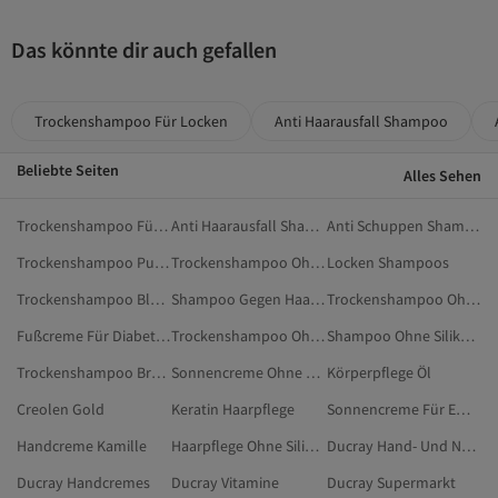
Das könnte dir auch gefallen
Trockenshampoo Für Locken
Anti Haarausfall Shampoo
Beliebte Seiten
Alles Sehen
Trockenshampoo Für Locken
Anti Haarausfall Shampoo
Anti Schuppen Shampoo
Trockenshampoo Pulver
Trockenshampoo Ohne Alkohol
Locken Shampoos
Trockenshampoo Blond
Shampoo Gegen Haarausfall
Trockenshampoo Ohne Silikone Und Parabene
Fußcreme Für Diabetiker
Trockenshampoo Ohne Rückstände
Shampoo Ohne Silikone
Trockenshampoo Braune Haare
Sonnencreme Ohne Parfum Und Alkohol
Körperpflege Öl
Creolen Gold
Keratin Haarpflege
Sonnencreme Für Empfindliche Haut
Handcreme Kamille
Haarpflege Ohne Silikone
Ducray Hand- Und Nagelpflege
Ducray Handcremes
Ducray Vitamine
Ducray Supermarkt