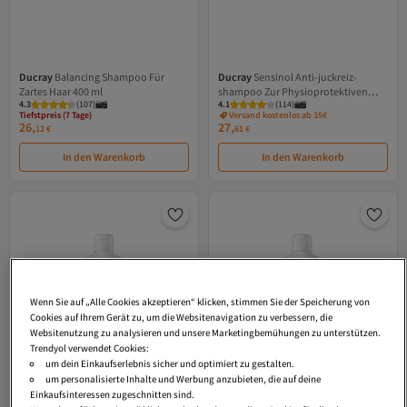
Ducray
Balancing Shampoo Für
Ducray
Sensinol Anti-juckreiz-
Zartes Haar 400 ml
shampoo Zur Physioprotektiven
Tiefstpreis (7 Tage)
4.3
Versand kostenlos ab 35€
(
107
)
4.1
(
114
)
Behandlung 200 ml
Tiefstpreis (7 Tage)
Versand kostenlos ab 35€
26,
27,
12
€
61
€
In den Warenkorb
In den Warenkorb
Wenn Sie auf „Alle Cookies akzeptieren“ klicken, stimmen Sie der Speicherung von
Cookies auf Ihrem Gerät zu, um die Websitenavigation zu verbessern, die
Websitenutzung zu analysieren und unsere Marketingbemühungen zu unterstützen.
Trendyol verwendet Cookies:
um dein Einkaufserlebnis sicher und optimiert zu gestalten.
um personalisierte Inhalte und Werbung anzubieten, die auf deine
Einkaufsinteressen zugeschnitten sind.