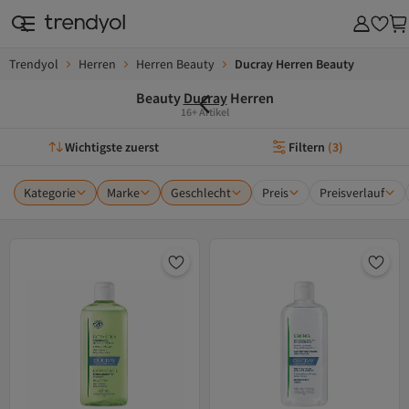
Trendyol
Herren
Herren Beauty
Ducray Herren Beauty
Beauty
Ducray
Herren
16+ Artikel
Wichtigste zuerst
Filtern
(
3
)
Kategorie
Marke
Geschlecht
Preis
Preisverlauf