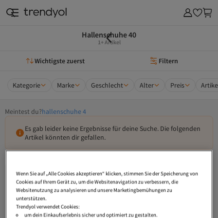
Hallenschuhe 40
1+ Artikel
Wichtigste zuerst
Filtern
Kategorie
Marke
Geschlecht
Alter
Preis
Artik
Meintest du?
hallenschuhe 4
Es gab leider keine Ergebnisse für deine Suche. Die folgenden
Artikel könnten dir gefallen.
Wenn Sie auf „Alle Cookies akzeptieren“ klicken, stimmen Sie der Speicherung von
Cookies auf Ihrem Gerät zu, um die Websitenavigation zu verbessern, die
Websitenutzung zu analysieren und unsere Marketingbemühungen zu
unterstützen.
Trendyol verwendet Cookies:
um dein Einkaufserlebnis sicher und optimiert zu gestalten.