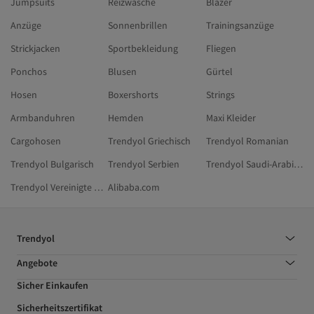
Jumpsuits
Reizwäsche
Blazer
Anzüge
Sonnenbrillen
Trainingsanzüge
Strickjacken
Sportbekleidung
Fliegen
Ponchos
Blusen
Gürtel
Hosen
Boxershorts
Strings
Armbanduhren
Hemden
Maxi Kleider
Cargohosen
Trendyol Griechisch
Trendyol Romanian
Trendyol Bulgarisch
Trendyol Serbien
Trendyol Saudi-Arabien
Trendyol Vereinigte Arabische Emirate
Alibaba.com
Trendyol
Angebote
Sicher Einkaufen
Sicherheitszertifikat