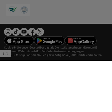
Cookie-Präferenzen
Gesetz über digitale Dienste
Datenschutzerklärung
AGB
Impressum
Widerrufsrecht
EU-Behörden
Nutzungsbedingungen
1
/
1
©2026 DSM Grup Danışmanlık İletişim ve Satış Tic. A.Ş. Alle Rechte vorbehalten.