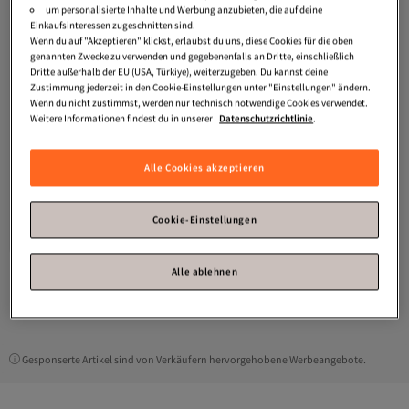
um personalisierte Inhalte und Werbung anzubieten, die auf deine
Einkaufsinteressen zugeschnitten sind.
Wenn du auf "Akzeptieren" klickst, erlaubst du uns, diese Cookies für die oben
genannten Zwecke zu verwenden und gegebenenfalls an Dritte, einschließlich
Dritte außerhalb der EU (USA, Türkiye), weiterzugeben. Du kannst deine
Zustimmung jederzeit in den Cookie-Einstellungen unter "Einstellungen" ändern.
Wenn du nicht zustimmst, werden nur technisch notwendige Cookies verwendet.
Weitere Informationen findest du in unserer
Datenschutzrichtlinie
.
Alle Cookies akzeptieren
Platz 8 der Top-Favoriten
adidas
F50 Club Vel Tf J Unisex
Kinder-Hallenschuhe JS1487
Versand Kostenlos
4.3
Gratis Versand
(
42
)
Cookie-Einstellungen
Versand Kostenlos
85,
77
€
Alle ablehnen
1
Gesponserte Artikel sind von Verkäufern hervorgehobene Werbeangebote.