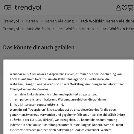
Trendyol
Herren
Herren Kleidung
Jack Wolfskin Herren Kleidun
Trendyol
Jack Wolfskin
Jack Wolfskin Herren
Jack Wolfskin Her
Das könnte dir auch gefallen
Outdoor Jacken
Outdoor Jacke
Frankonia Herrenmode
Wenn Sie auf „Alle Cookies akzeptieren“ klicken, stimmen Sie der Speicherung von
Beliebte Seiten
Cookies auf Ihrem Gerät zu, um die Websitenavigation zu verbessern, die
Alles Sehen
Websitenutzung zu analysieren und unsere Marketingbemühungen zu unterstützen.
Trendyol verwendet Cookies:
Outdoor Jacken
Outdoor Jacke
Frankonia Herrenmode
um dein Einkaufserlebnis sicher und optimiert zu gestalten.
um personalisierte Inhalte und Werbung anzubieten, die auf deine
Herren Wanderbekleidung
Wolle Jacken
Winter Herrenjacken
Einkaufsinteressen zugeschnitten sind.
Wenn du auf "Akzeptieren" klickst, erlaubst du uns, diese Cookies für die oben
Herren Harrington Jacke
Herren Lammfelljacken
Sportscheck Herren Winterjacken
genannten Zwecke zu verwenden und gegebenenfalls an Dritte, einschließlich Dritte
außerhalb der EU (USA, Türkiye), weiterzugeben. Du kannst deine Zustimmung
Herren Herbstmode
Fleece Jacken
Sportscheck Softshelljacken
jederzeit in den Cookie-Einstellungen unter "Einstellungen" ändern. Wenn du nicht
zustimmst, werden nur technisch notwendige Cookies verwendet. Weitere