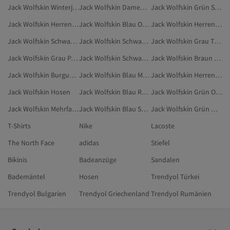
Jack Wolfskin Winterjacken
Jack Wolfskin Damen Kleidung
Jack Wolfskin Grün Sportbekleidung
Jack Wolfskin Herren Hosen
Jack Wolfskin Blau Outdoor
Jack Wolfskin Herren Winterjacken
Jack Wolfskin Schwarz Sportbekleidung
Jack Wolfskin Schwarz Winterjacken
Jack Wolfskin Grau T-Shirts
Jack Wolfskin Grau Parkas
Jack Wolfskin Schwarz Mantel
Jack Wolfskin Braun Parkas
Jack Wolfskin Burgundrot Kleidung
Jack Wolfskin Blau Mantel
Jack Wolfskin Herren Sportmantel
Jack Wolfskin Hosen
Jack Wolfskin Blau Regenmäntel
Jack Wolfskin Grün Outdoor
Jack Wolfskin Mehrfarbig Winterjacken
Jack Wolfskin Blau Sport & Outdoors
Jack Wolfskin Grün Winterjacken
T-Shirts
Nike
Lacoste
The North Face
adidas
Stiefel
Bikinis
Badeanzüge
Sandalen
Bademäntel
Hosen
Trendyol Türkei
Trendyol Bulgarien
Trendyol Griechenland
Trendyol Rumänien