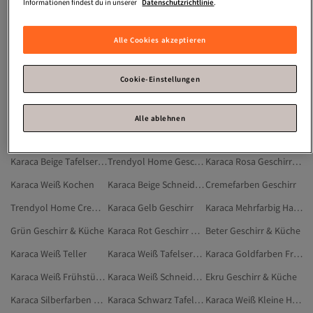
Gold Schmuck
Schmuck Set
Aufbewahrungsbox Kühlschrank
Informationen findest du in unserer
Datenschutzrichtlinie
.
Schmuck Set Gold 585
Tagesdecke Bett Modern
Tagesdecke Leinen
Alle Cookies akzeptieren
Gelbgold Schmuck
Tagesdecke
Karaca Braun Geschirr & Küche
Karaca Geschirr
Karaca Goldfarben Geschirr
Karaca Silberfarben Geschirr
Cookie-Einstellungen
Karaca Schwarz Geschirr
Beige Geschirr & Küche
Karaca Mehrfarbig Geschirr
Karaca Grau Geschirr
Karaca Weiß Hauptspeisenteller
Karaca Beige Kochen
Alle ablehnen
Karaca Metallisch Geschirr
Karaca Blau Geschirr
Keramika Geschirr & Küche
Karaca Beige Tafelservice
Trendyol Home Geschirr & Küche
Karaca Rosa Geschirr & Küche
Karaca Weiß Kochen
Karaca Beige Schneidebretter
Cremefarben Geschirr
Trendyol Home Cremefarben Geschirr & Küche
Karaca Gelb Geschirr
Karaca Mehrfarbig Hauptspeisenteller
Grün Geschirr & Küche
Karaca Rot Geschirr & Küche
Beter Geschirr & Küche
Karaca Weiß Teller
Karaca Weiß Tafelservice
Karaca Goldfarben Frühstückssets
Karaca Weiß Frühstückssets
Karaca Weiß Schneidebretter
Ekru Geschirr & Küche
Karaca Silberfarben Kochen
Karaca Schwarz Tafelservice
Karaca Weiß Kleine Haushaltsgeräte