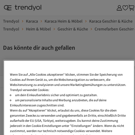
Trendyol
Karaca
Karaca Heim & Möbel
Karaca Geschirr & Küche
Trendyol
Heim & Möbel
Geschirr & Küche
Cremefarben Geschirr
Das könnte dir auch gefallen
Design Geschirrset
Schmuck Set Geschenk
Aufbewahrung
Wenn Sie auf „Alle Cookies akzeptieren“ klicken, stimmen Sie der Speicherung von
Beliebte Seiten
Cookies auf Ihrem Gerät zu, um die Websitenavigation zu verbessern, die
Alles Sehen
Websitenutzung zu analysieren und unsere Marketingbemühungen zu unterstützen.
Trendyol verwendet Cookies:
Design Geschirrset
Schmuck Set Geschenk
Aufbewahrungsbox Küche
um dein Einkaufserlebnis sicher und optimiert zu gestalten.
um personalisierte Inhalte und Werbung anzubieten, die auf deine
Tagesdecke Gesteppt
Schmuck Set Gold
Schmuck Set Silber
Einkaufsinteressen zugeschnitten sind.
Wenn du auf "Akzeptieren" klickst, erlaubst du uns, diese Cookies für die oben
Tagesdecke Bett Gesteppt
Aufbewahrungsbox Glas
Perlen Schmuck
genannten Zwecke zu verwenden und gegebenenfalls an Dritte, einschließlich Dritte
außerhalb der EU (USA, Türkiye), weiterzugeben. Du kannst deine Zustimmung
Schubladen Aufbewahrungsbox
Modeschmuck Schmuck
Faltbare Aufbewahrungsbox
jederzeit in den Cookie-Einstellungen unter "Einstellungen" ändern. Wenn du nicht
zustimmst, werden nur technisch notwendige Cookies verwendet. Weitere