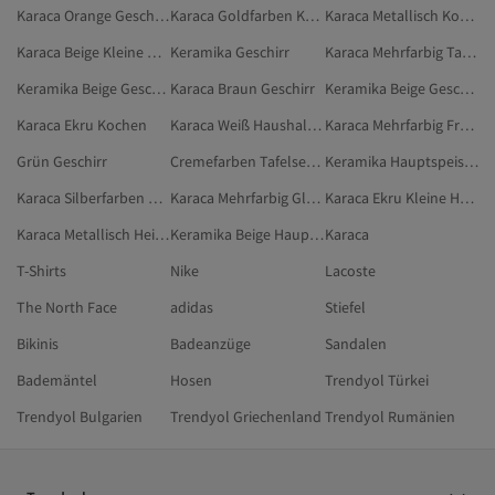
Karaca Orange Geschirr & Küche
Karaca Goldfarben Kochen
Karaca Metallisch Kochen
Karaca Beige Kleine Haushaltsgeräte
Keramika Geschirr
Karaca Mehrfarbig Tafelservice
Keramika Beige Geschirr & Küche
Karaca Braun Geschirr
Keramika Beige Geschirr
Karaca Ekru Kochen
Karaca Weiß Haushaltswaren
Karaca Mehrfarbig Frühstückssets
Grün Geschirr
Cremefarben Tafelservice
Keramika Hauptspeisenteller
Karaca Silberfarben Heim & Möbel
Karaca Mehrfarbig Gläser & Kelche
Karaca Ekru Kleine Haushaltsgeräte
Karaca Metallisch Heim & Möbel
Keramika Beige Hauptspeisenteller
Karaca
T-Shirts
Nike
Lacoste
The North Face
adidas
Stiefel
Bikinis
Badeanzüge
Sandalen
Bademäntel
Hosen
Trendyol Türkei
Trendyol Bulgarien
Trendyol Griechenland
Trendyol Rumänien